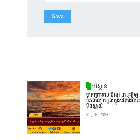
បរិស្ថាន
បាតុភូតអេល នីណូ បានធ្វើឲ្យ
ពិភពលោកចូលក្នុងដែនដែលគ
មិនស្គាល់
Aug 04, 2026