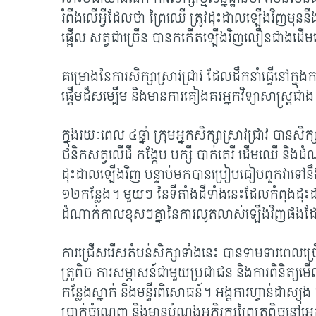
រំពឹងលើអ្វីដែលថា ព្រៃឈើ ត្រូវ​ដុះដាលឡើងវិញមុននឹងសត្
ផ្អើល សត្វជាច្រើន បានកកើតឡើងវិញ​លឿន​ជាង​​ដើ
គម្រោងនៃការសិក្សាស្រាវជ្រាវ ដែលដឹកនាំធ្វើនៅក្នុងក
ផ្តើមដ៏សម្បើម​ និងមានការគៀងគរអ្នកវិទ្យាសាស្រ្តជ
ក្នុងរយៈពេល ៤ឆ្នាំ ក្រុមអ្នកសិក្សាស្រាវជ្រាវ បានសិក្
ថនិកសត្វលើដី កង្កែប បក្សី បាក់តេរី ដើមឈើ និងដំណា
ដុះដាលឡើងវិញ បន្ទាប់មកបានប្រៀបធៀប​ពួកវាទៅ​ន
១២កន្លែង។ មួយៗ នៃ
ទីតាំងដី​ទាំងនេះ​ដែលកំពុងដុ
ដំណាក់​​កាល​ខុសៗគ្នានៃការលូតលាស់ឡើងវិញផងដ
ការជ្រើសរើសតំបន់សិក្សាទាំងនេះ បានទាមទារពេលច្រើន
ត្រូពិច ការសម្ភាសន៍ជាមួយប្រជាជន និងការពិនិត្យមើ
កន្លែងស្នាក់ និងមន្ទីរពិសោធន៍។ អង្គការ​ហ្វាន់ដាស្យុង 
ប្រាក់ចំណេញ និងមាន​បំណង​អភិរក្សព្រៃត្រូពិចនៅអេក្