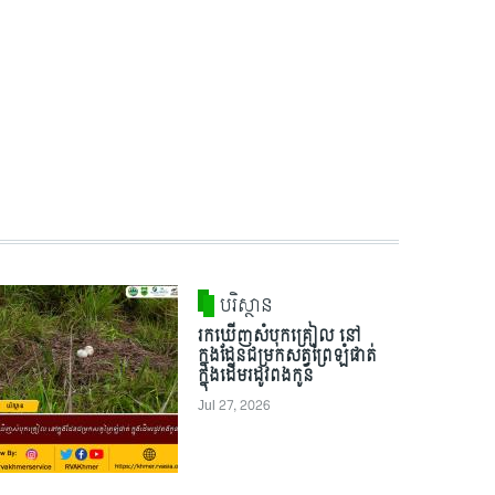
បរិស្ថាន
រកឃើញសំបុកគ្រៀល នៅ
ក្នុងដែនជម្រកសត្វព្រៃឡំផាត់
ក្នុងដើមរដូវពងកូន
Jul 27, 2026