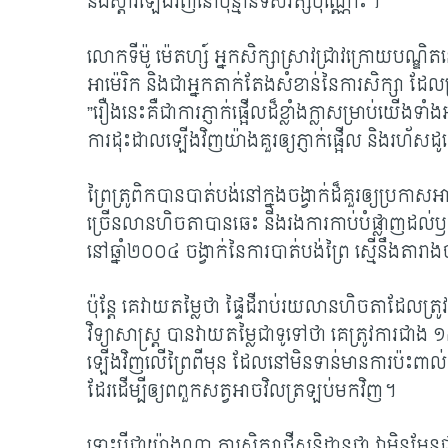
នឹងស្តារឡើងវិញ​នៅប៉ុន្មានទសវត្សប៉ុណ្ណោះ។
លោកទីម៉ូ ម៉េតហ្ស៍ អ្នកសិក្សាស្រាវជ្រាវក្រោយបណ្ឌ
អាម៉េរិក និងជាអ្នកតាក់តែងសំខាន់នៃការសិក្សា ដែលត្រូវ
”រឿងនេះគឺជាការភ្ញាក់ផ្អើល​ដ៏ខ្លាំងក្លា​សម្រាប់​យើងទ
ការដុះដាល​ឡើង​វិញយ៉ាងគួរឲ្យភ្ញាក់ផ្អើល និងរហ័សដូច
ព្រៃត្រូពិកបានបាត់បង់នៅក្នុងចង្វាក់ដ៏គួរឲ្យប្រ
ច្រើនលានហិចតាបានឆេះ និងរងការកាប់បំផ្លាញដល់ឫកគ
នៅឆ្នាំ២០០៤ ចង្វាក់នៃការបាត់បង់ព្រៃ ស្មើនឹងតារា
ប៉ុន្តែ គេវាយតម្លៃថា ផ្ទៃដីរាប់រយលានហិចតា​ដែលត
វិទ្យាសាស្រ្ត បានវាយតម្លៃជាទូទៅថា គេត្រូវការជាង
ឡើងវិញលើព្រៃពីមុន ដែលនៅមិនទាន់មានការ​ប៉ះពាល
ដែរដើម្បីឲ្យពពួកសត្វ​អាច​វិល​ត្រឡប់​មកវិញ។
ទោះបីជាយ៉ាងណា ការសិក្សាថ្មីសន្និដ្ឋានថា វាមិន