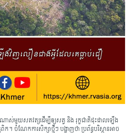
ចណាស់មួយសតវត្សដើម្បីឲ្យសត្វ និង រុក្ខជាតិដុះដាលឡើង
។ ចំណែក​ការសិក្សាថ្មីៗ បង្ហាញថា ប្រព័ន្ធបរិស្ថានអាច