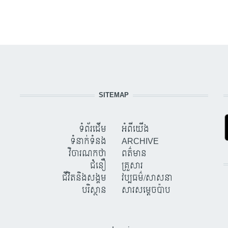
SITEMAP
ទំព័រដើម
អំពីយើង
ទំនាក់ទំនង
ARCHIVE
វិចារណកថា
ពត៌មាន
ជំនឿ
គ្រួសារ
ជីវិតនិងសង្គម
វប្បធម៌/សាសនា
បរិស្ថាន
សារសម្តេចប៉ាប
USER ACCOUNT MENU