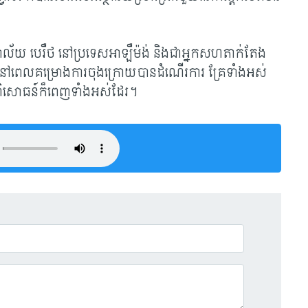
យាល័យ បេរឺថ នៅប្រទេសអាឡឺម៉ង់ និង​ជាអ្នកសហតាក់តែង
២១ នៅពេល​គម្រោង​ការចុងក្រោយបានដំណើរការ
គ្រែទាំងអស់
ន្ទីរពិសោធន៍ក៏ពេញទាំងអស់ដែរ។