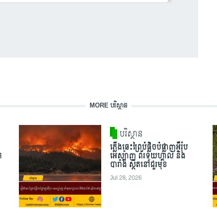
MORE បរិស្ថាន
បរិស្ថាន
ភ្លើងឆេះព្រៃបំផ្លិចបំផ្លាញអឺរ៉ុប
េ
អេស្ប៉ាញ ព័រទុយហ្គាល់ និង
បារាំង ស្ថិតនៅជួរមុខ
Jul 28, 2026