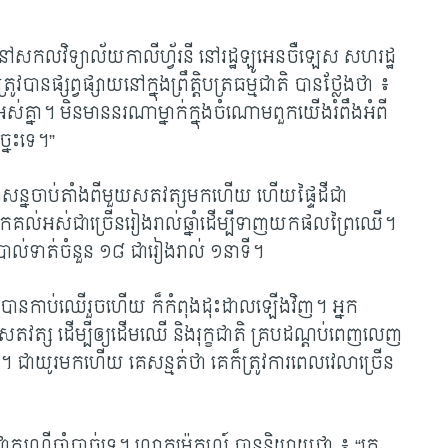
ិតនៅសកលវិទ្យាល័យកាលីហ្វ័រនី នៅ​រដ្ឋ​ឡូអេនចឺឡេស សហរដ្ឋ
បាន​ផ្សព្វផ្សាយ​នៅក្នុងព្រឹត្តិបត្រធម្មជាតិ បានថ្លែងថា ៖
ាំងអស់គ្នា។ មិនមាននរណាម្នាក់ក្នុង​ចំណោមពួកយើងរំពឹង​អំពី
្នេះទេ។”
កាសអាសន្នចាប់តាំងពីមួយសតវត្សមកហើយ ហើយផ្ទៃដីជា
ល់អស់ជាច្រើន​រៀង​រាល់ឆ្នាំ​ដើម្បី​ទាញ​​យកផលព្រៃឈើ។
ង​បាល់ទាត់ចំនួន ១៨ ជារៀងរាល់ ១នាទី។
្រូវបានកាប់ឈើរួចហើយ ក៏កំពុងដុះដាល​ឡើងវិញ។ អ្នក
 ១សតវត្ស ដើម្បីឲ្យដើម​ឈើ និងរុក្ខជាតិ គ្របដណ្តប់ពេញលេញ
់។ ជាយូរមកហើយ គេសន្មត់ថា គេក៏ត្រូវការពេលវេលាច្រើន
មែនជាករណីចាំបាច់ទេ។ លោកម៉េតហ្ស៍ បាននិយាយថា ៖ “គេ