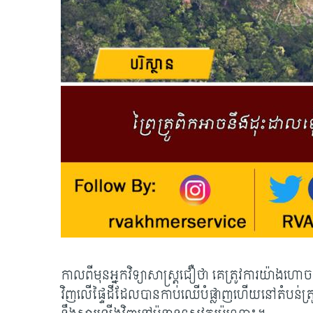
កាលពីមុនអ្នកវិទ្យាសាស្រ្តជឿថា គេត្រូវការយ៉ាងហោ
វិញលើផ្ទៃដីដែលបានកាប់ឈើបំផ្លាញហើយនៅតំបន់ត្រូពិក