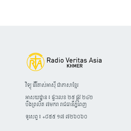
វិទ្យុ វើរីតាស់អាស៊ី ជាភាសាខ្មែរ
អាសយដ្ឋាន៖ ផ្ទះលេខ ២៥ ផ្លូវ ២៤២
បឹងព្រលិត ៧មករា រាជធានីភ្នំពេញ
ទូរសព្ទ៖ +៨៥៥ ១៧ ៧២៦០៦០