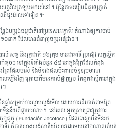
វវិល​ត្រឡប់​មក​​រស់​នៅ។ ប៉ុន្តែ​តាមរបៀបដ៏គួរឲ្យភ្ញាក់
ម​​ឈើដុះ​ដាលទៅទៀត។”
ន្លែងបម្រុងធម្មជាតិ​នៅប្រទេស​អេក្វាទ័រ តំណាងឲ្យការចាប់
ាង ១០នាក់ ដែល​មានជំនាញ​​ចម្រុះផ្សេងៗ។
សាលើ សត្វ និងរុក្ខជាតិ ១៦ក្រុម មាន​ជា​អាទិ៍ ប្រជៀវ សត្វល្អិត
ំតូចៗ នៅក្នុង​ទីតាំង​ចំនួន ៤៥ នៅក្នុងព្រៃដែលកំពុង
ឹង​ព្រៃដែលចាស់ និងមិនរងផលប៉ះពាល់ចំនួនប្រមាណ
ះដាលឡើងវិញ ក្រោយពីមានការបំផ្លាញរួច តែពួកវាស្ថិតនៅក្នុង​
ែរ។
ឆ្នាំ​សម្រាប់ការស្ទាបស្ទង់មើល ដោយ​ការដើរកាត់តាមព្រៃ
លទិន្នន័យ​ពីផ្កាយ​រណប។
នៅពេល អ្នកស្រាវជ្រាវត្រូវការ
ចូកូតូកូ (
Fundación Jocotoco) ដែលជាស្ថាប័នមិនរក
វាទ័រ ក៏បានសាងសង់ស្ថានីយ៍ស្រាវជ្រាវមួយ​នៅ​កណ្តាល​តំបន់​