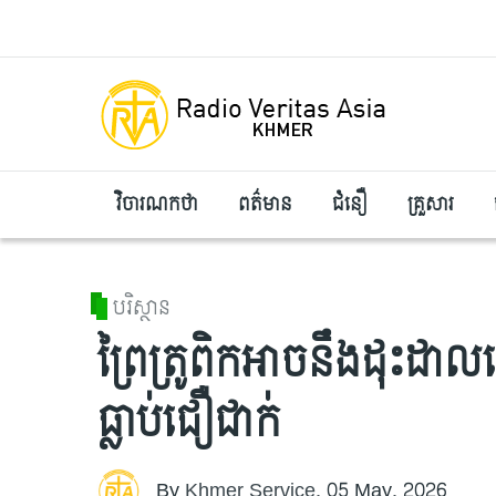
Skip to main content
វិចារណកថា
ពត៌មាន
ជំនឿ
គ្រួសារ
បរិស្ថាន
ព្រៃត្រូពិកអាចនឹងដុះដ
ធ្លាប់ជឿជាក់
By
Khmer Service
,
05 May, 2026