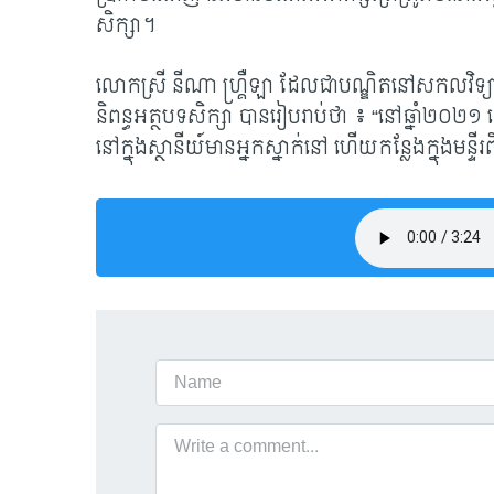
សិក្សា។
លោកស្រី នីណា ហ្គ្រឺឡា ដែលជាបណ្ឌិត​នៅសកលវិទ្
និពន្ធអត្ថបទសិក្សា បានរៀបរាប់ថា ៖ “នៅឆ្នាំ២០
នៅក្នុង​ស្ថានីយ៍​មានអ្នក​ស្នាក់នៅ ហើយ​កន្លែងក្នុងម