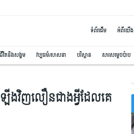
ទំព័រដើម
អំពីយើង
ជីវិតនិងសង្គម
វប្បធម៌/សាសនា
បរិស្ថាន
សារសម្តេចប៉ាប
ាលឡើងវិញលឿនជាងអ្វីដែលគេ