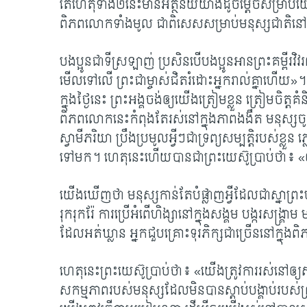
តើហេតុទាំង២នេះ​មាន​អត្ថន័យ​យ៉ាង​ដូចម្ដេច​សម្រាប់​យើ
ពិភពលោក​ទាំង​មូល ជាពិសេស​សម្រាប់​មនុស្សជាតិ​នៅ
បងប្អូន​ជា​ទី​ស្រឡាញ់ ប្រសិន​បើ​បងប្អូន​អាន​ព្រះគម្ពីរ
មើល​ទៅ​លើ ​ព្រះ​ជា​ម្ចាស់​ជិត​រំដោះ​អ្នក​រាល់​គ្នា​ហើយ»។
ក្នុង​ថ្ងៃ​នេះ ព្រះអង្គ​ចង់​ឲ្យ​យើងត្រៀម​ខ្លួន ត្រៀម​ចិ
ពិភពលោក​នេះកំពុង​តែ​រស់​នៅ​ក្នុង​ភាព​ងងឹត មនុស្ស​ចូ
ស្វាមី​ភរិយា ប្រឹងប្រមូល​អ្វីៗ​ជា​ទ្រព្យសម្បត្តិ​របស់​ខ្លួន ​
ទៅ​មក។ ហេតុ​នេះ​ហើយ​បាន​ជា​ព្រះយេស៊ូ​ប្រាប់​ថា៖ «ឲ្
យើង​ឃើញ​ថា មនុស្ស​កាន់តែ​បំផ្លាញ​អ្វី​ដែល​ជា​ស្នា​ព្រះហ
រុក​រុក​រ៉ែ ការប្រើ​អំពើ​ហិង្សា​នៅ​ក្នុង​សង្គម​ បង្ករ​សង្គ្រ
ដែល​អត់​ឃ្លាន អ្នក​ជួប​គ្រោះ​ទុរភិក្ស​ជា​ច្រើន​នៅ​ក្ន
ហេតុ​នេះ​ព្រះយេស៊ូ​ប្រាប់​ថា៖
«យើង​ត្រូវ​ការ​រស់​នៅ​ឲ្យ
សកម្មភាព​របស់​មនុស្ស​ដែល​មិន​បាន​ស្ដាប់​បង្គាប់​របស់​ព