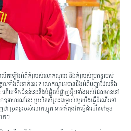
ាន​លើក​ឡើង​អំពី​គំរូ​របស់​លោក​ណូអេ និង​គំរូ​របស់​ប្រពន្ធ​របស់​
គល​ទាំង​ពីរ​នាក់​នេះ
? លោក​ណូអេ​បាន​ដឹង​អំពី​បញ្ហា​ដែល​នឹង​
ន់ ហើយ​ទឹក​ជំនន់​នេះ​នឹង​​បំផ្លិចបំផ្លាញ​អ្វីៗ​ទាំង​អស់​ដែល​មាន​នៅ​
ឧទាហរណ៍​នេះ ប្រសិន​បើ​ព្រះ​ជា​ម្ចាស់​ឲ្យ​យើង​ធ្វើ​ដំណើរ​ទៅ​
ើញ​ថា ប្រពន្ធ​របស់​លោក​ឡុត គាត់​កំពុង​តែ​ធ្វើ​ដំណើរ​ទៅ​មុខ
ំណាក។