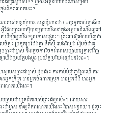
ង​ជា​គ្រីស្តបរិស័ទ
? ​ឬ​មាន​អត្ថន័យ​យ៉ាង​ណា​សម្រាប់​
​ក្នុង​ពិភពលោក​នេះ?
​វិវរណៈ​របស់​សន្ត​យ៉ូហាន សន្ត​យ៉ូហាន​ថា៖
«ចូរ​អ្នក​រាល់​គ្នា​ងើយ​
 អ្វី​ដែល​ព្រះយេស៊ូ​បាន​ប្រាប់​យើង​នៅ​ក្នុង​អត្ថបទ​ដំណឹងល្អ​នៅ​
ត្តគំនិត ដើម្បី​ឲ្យ​យើង​ទទួល​ការ​សង្គ្រោះ។ ព្រះយេស៊ូ​មើល​ឃើញ​ថា
លចិត្ត៖ ប្រកួតប្រជែង​គ្នា ផឹកស៊ី លេងល្បែង រៀបចំ​ជា​គូ​
ភ្លេច​ព្រះ​ជា​ម្ចាស់ នឹង​ភ្លេច​ការ​ចែក​អំណរ​សប្បាយ​ឲ្យ​គ្នា​ទៅ​វិញ​
យ​យើង​ប្រយ័ត្ន​បងប្អូន ប្រយ័ត្ន​ប្រយែង​ឲ្យ​មែនទែន»។
ស្ត​របស់​ព្រះ​ជា​ម្ចាស់ ដូចជា៖ ការ​កាប់​បំផ្លាញ​ព្រៃ​​ឈើ ការ​
ាម មាន​អ្នក​ក្រីក្រ មាន​អ្នក​ចំណាកស្រុក មាន​អ្នក​ជំងឺ មាន​អ្នក​
ុង​ពិភពលោក​យើង​នេះ។
​សមស្រប​ជា​បុត្រ​ធីតា​របស់​ព្រះ​ជា​ម្ចាស់»។ ដោយ​សារ​​
្រះ​ជា​ម្ចាស់ នាំ​ឲ្យ​ពិភពលោក​យើង​នេះ វិនាស​អន្តរាយ។ ដូច្នេះ