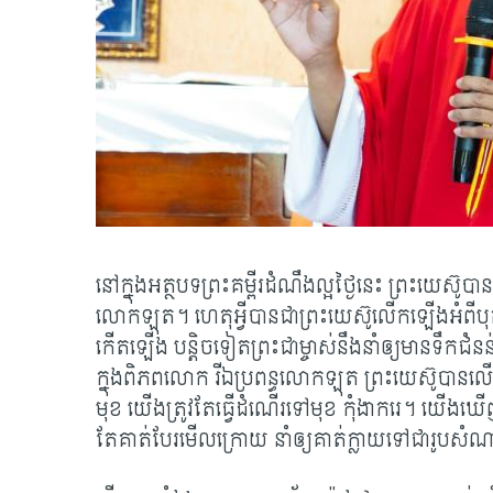
នៅ​ក្នុង​អត្ថបទ​ព្រះគម្ពីរ​ដំណឹងល្អ​​ថ្ងៃ​នេះ ព្រះយេស៊ូ​ប
លោក​ឡុត។ ហេតុ​អ្វី​បាន​ជា​ព្រះយេស៊ូ​លើក​ឡើង​អំពី​បុគ្
កើត​ឡើង បន្តិច​ទៀត​​ព្រះ​ជា​ម្ចាស់​នឹង​នាំ​ឲ្យ​មាន​ទឹក​ជំន
ក្នុង​ពិភពលោក រីឯ​ប្រពន្ធ​លោក​ឡុត ព្រះយេស៊ូ​បាន​លើក​
មុខ យើង​ត្រូវ​តែ​ធ្វើ​ដំណើរ​ទៅ​មុខ កុំ​ងាក​រេ។ យើង​​ឃ
តែគាត់​បែរ​មើល​ក្រោយ នាំ​ឲ្យ​គាត់​ក្លាយ​ទៅ​ជា​រូប​ស