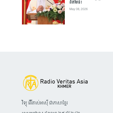
ពិតមែន!
May 08, 2026
វិទ្យុ វើរីតាស់អាស៊ី ជាភាសាខ្មែរ