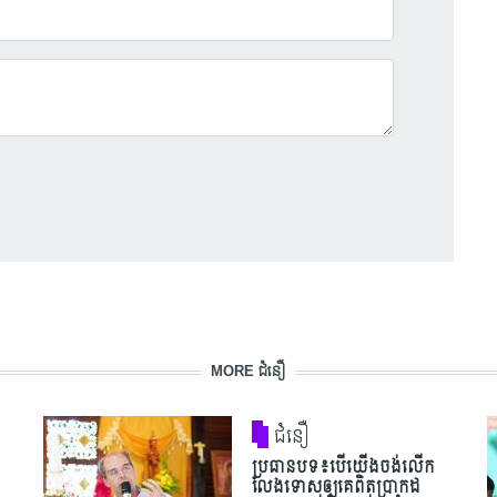
MORE ជំនឿ
ជំនឿ
ប្រធានបទ៖បើយើងចង់លើក
លែងទោសឲ្យគេពិតប្រាកដ