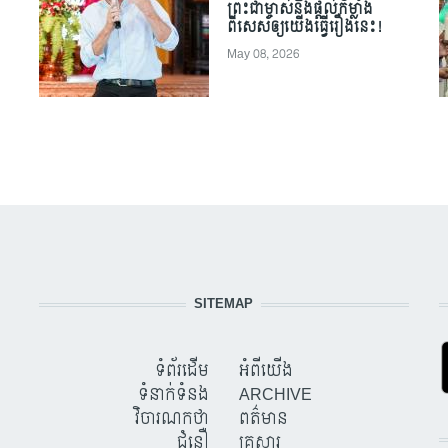
ព្រះជាម្ចាស់និងផ្តល់កម្លាំង
ពិសេសឲ្យយើងធ្វើរឿងនេះ!
May 08, 2026
SITEMAP
ទំព័រដើម
អំពីយើង
ទំនាក់ទំនង
ARCHIVE
វិចារណកថា
ពត៌មាន
ជំនឿ
គ្រួសារ