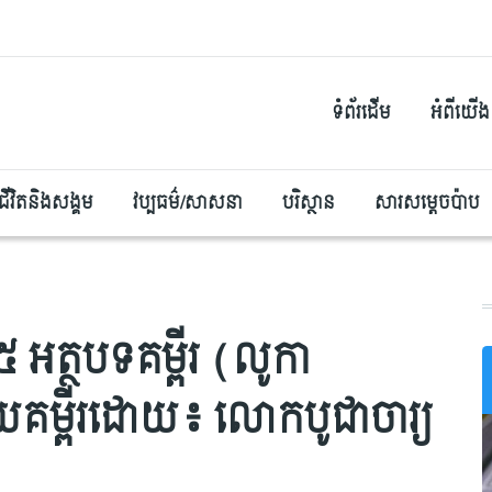
ទំព័រដើម
អំពីយើង
ជីវិតនិងសង្គម
វប្បធម៌/សាសនា
បរិស្ថាន
សារសម្តេចប៉ាប
២៥ អត្ថបទគម្ពីរ (លូកា
គម្ពីរដោយ៖ លោកបូជាចារ្យ