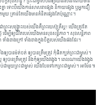
េចក្ដី​សុខសាន្ត? ព្រះ​ជា​ម្ចាស់​ចង់​ឲ្យ​យើង​រស់​នៅដោយ​មាន​
​គ្នា ទោះបី​យើង​កាន់​សាសនា​ផ្សេង និកាយ​ផ្សេង ឬ​អ្នក​ជឿ​
់​តែ​មួយ គ្រាន់​តែ​​យើង​មាន​គំនិត​ផ្សេងតែប៉ុណ្ណោះ។
ា​ព្រះ​សង្គ្រោះ​របស់​យើងគឺ​ព្រះយេស៊ូ​គ្រីស្ត! យើង​​​ត្រូវ​តែ
ងៃ ដើម្បី​ឲ្យ​ជីវិត​របស់​យើង​​មាន​សុខ​ស​ន្តិ​​ភាព។ សុខ​សន្តិភាព
ទាំង​ខាង​ក្រៅ ទាំង​ខាង​ក្នុង​ចិត្ត​របស់​យើង​ផង​ដែរ។
ើង​ឲ្យ​បាន​ម៉ត់ចត់ ឲ្យ​បាន​ត្រឹមត្រូវ កុំ​ផិត​ក្បត់​ព្រះ​ជា​ម្ចាស់។
អ ឲ្យ​បាន​ត្រឹមត្រូវ និង​កុំ​ឲ្យ​យើង​វង្វេង។ ពេល​ណា​យើង​វង្វេង
ាប់​ជាមួយ​ព្រះ​ជា​ម្ចាស់ យើង​បែរ​ទៅ​រក​ព្រះ​ជា​ម្ចាស់។ អាម៉ែន៕