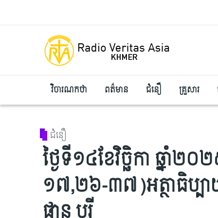
Skip to main content
វិចារណកថា
ពត៌មាន
ជំនឿ
គ្រួសារ
ជំនឿ
ថ្ងៃទី១៤ខែវិច្ឆិកា ឆ្នាំ២០
១៧,២៦-៣៧)អត្ថាធិប្បាយ
ផាន បូរី