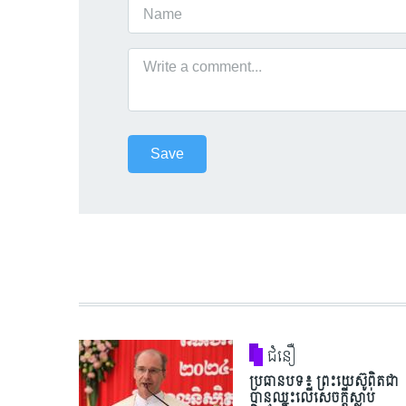
ជំនឿ
ប្រធានបទ៖ ព្រះយេស៊ូពិតជា
បានឈ្នះលើសេចក្តីស្លាប់