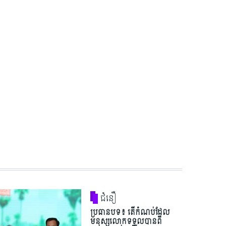
ជំនឿ
ប្រធានបទ៖ តើកំណប់ដែល
មនុស្សលោកទទួលបានពី