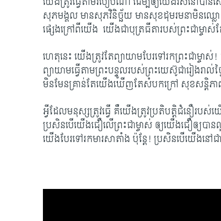
យើង​ត្រូវ​ធ្វើ​តាម​របៀប​ណា ដើម្បី​ឲ្យ​យើង​រស់​នៅ​បាន​ស
សុភមង្គល មាន​សុភវិនិច្ឆ័យ ​មាន​សុខដុមរមនាមិន​ឈ្លោះ
ផ្សេង​ក្រៅ​ពី​យើង យើង​ជា​បុត្រ​ធីតា​របស់​ព្រះ​ជា​ម្ចាស
ហេតុ​នេះ យើង​ត្រូវ​តែព្យាយាម​បែរ​​ទៅ​រក​ព្រះ​ជា​ម្ចាស់! ជ
ព្យាយាម​ធ្វើ​តាម​ព្រះបន្ទូល​របស់​ព្រះយេស៊ូ​ជា​រៀង​រាល់​ថ្
មិន​មែន​គ្រាន់តែ​យើង​ឃើញ​តែសំបក​​ក្រៅ​ សុខ​សន្តិភាព 
អ្វី​ដែល​មនុស្ស​ត្រូវ​ធ្វើ គឺ​យើង​ត្រូវប្រតិបត្តិ​ជំនឿ​របស់​យ
ប្រសិន​បើ​យើង​ជឿ​លើ​ព្រះ​ជា​ម្ចាស់ ឲ្យ​យើង​ជឿ​ឲ្យ​បាន​ល្
យើង​បែរ​ទៅ​រក​មារ​សាតាំង ​ប៉ុន្តែ! ​ប្រសិន​បើ​យើង​នៅ​ជ