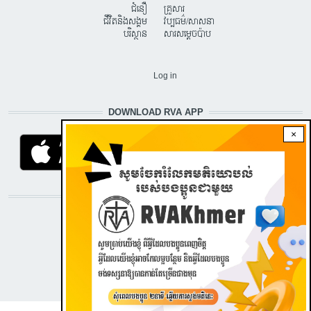
ជំនឿ
គ្រួសារ
ជីវិតនិងសង្គម
វប្បធម៌/សាសនា
បរិស្ថាន
សារសម្តេចប៉ាប
USER ACCOUNT MENU
Log in
DOWNLOAD RVA APP
×
STAY CONNECTED WITH US!