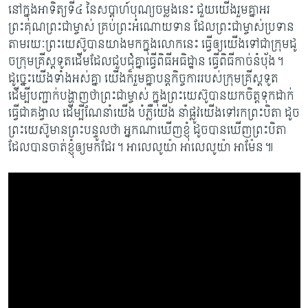
នៅក្នុងអាទិត្យទី៤ នៃសប្ដាហ៍បុណ្យចម្លងនេះ ជួយយើងរួមគ្នាអរ
ព្រះគុណព្រះជាម្ចាស់ គ្រប់​ព្រះអំ​ណោយ​ទាន ដែលព្រះជាម្ចាស់ប្រទាន
តាមរយៈព្រះយេស៊ូបានយាងមកក្នុងលោកនេះ ធ្វើឲ្យយើងទៅជា​ក្រុម​​ដូ​
ច​ក្រុម​គ្រីស្ដទូតដើមដែលជួបជុំគ្នាធ្វើពិធីអធិដ្ឋាន ធ្វើពិធីកាច់នំបុ័ង។
ដូច្នេះយើងទាំងអស់គ្នា យើង​ក៏​រួម​គ្នា​បន្តកិច្ចការរបស់ក្រុមគ្រីស្ដទូត
ដើម្បីបញ្ជាក់បង្ហាញថាព្រះជាម្ចាស់ ក្នុងព្រះយេស៊ូបាន​យក​ចិត្ត​ទុកដាក់​
ធ្វើ​ជា​គង្វាល ដើម្បីណែនាំយើង បំភ្លឺយើង នាំផ្លូវយើងទៅរកព្រះបិតា ដូច
ព្រះយេស៊ូមាន​ព្រះ​បន្ទូល​ថា អ្នក​ណា​ឃើញខ្ញុំ ដូចបានឃើញព្រះបិតា
ដែលបានចាត់ខ្ញុំឲ្យមកដែរ។ អាលេលូយ៉ា អាលេ​លូយ៉ា អាម៉ែន៕