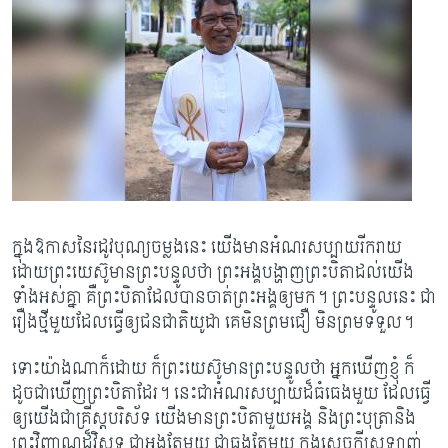
ក្នុងឱកាសនៃរដូវបុណ្យចម្លងនេះ យើងមានអំណរសប្បាយរីករាយ
ដោយព្រះយេស៊ូមានព្រះបន្ទូលថា ព្រះ​អង្គបង្ហាញព្រះបិតាដល់យើង
ទាំងអស់គ្នា គឺព្រះបិតាដែលបានចាត់ព្រះអង្គឲ្យមក។ ​ព្រះ​បន្ទូលនេះ ជា
រឿងថ្មីមួយដែលធ្វើឲ្យជនជាតិយូដា គេមិនព្រមជឿ មិនព្រម​​ទទួល​។
ទោះយ៉ាងណាក៏ដោយ ក៏ព្រះយេស៊ូមានព្រះបន្ទូលថា អ្នកឃើញខ្ញុំ ក៏
ដូចជាឃើញព្រះបិតាដែរ។ នេះ​ជា​អំណរ​សប្បាយដ៏ធំធេងមួយ ដែលធ្វើ
ឲ្យយើងជាគ្រីស្តបរិស័ទ យើងមានព្រះបិតាមួយអង្គ និងព្រះបុត្រានិង​
ព្រះ​វិញ្ញាណដ៏វិសុទ្ធ ជាអង្គតែមួយ ជាធ្លុងតែមួយ ក្នុងសេចក្ដីស្រឡាញ់