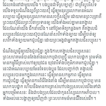
ដែលគង់នៅជាមួយយើង។ បងប្អូ​ន​ជា​​ទីស្រឡាញ់! ជាគ្រីស្តបរិស័ទ
យើងទទួលដំណឹងល្អពីព្រះយេស៊ូ ធ្វើឲ្យមនុស្សលោកមាន​អំណរ​
សប្បាយ ធ្វើឲ្យមនុស្សលោកមានសេចក្ដីសង្ឃឹម ដោយ​មាន​ព្រះបុត្រា​គឺ​
ព្រះយេស៊ូដែលព្រះបិតា​ប្រទាន​ឲ្យ​ យើង​ទាំង​អស់គ្នាមានគង្វាល
ដែលណែ​នាំ​យើង ដឹកនាំយើង។ នៅថ្ងៃអាទិត្យកន្លងមក គឺគង្វាលដ៏
សប្បុរសដែល​ព្រះយេ​ស៊ូបានណែនាំសាវ័កទាំងឡាយ ដើម្បីចាត់ឲ្យ​
សាវ័ក​ទាំង​ឡាយមកជួបជុំគ្នា ដោយ​​ព្រះអង្គ​ជា​អ្នក​គង្វាលដ៏សប្បុរស។
ដំណឹងល្អធ្វើឲ្យយើងជួបជុំគ្នា ក្នុងឱកាសគង្វាលដ៏សប្បុរសនេះ
ព្រះសហគមន៍​បាន​តែងតាំងលោក​បូជា​ចារ្យថ្មី លោកឧបដ្ឋាក ព្រមទាំង
មានកម្មវិធីត្រាស់ហៅឲ្យយុវជន យុវនារីទាំងបីភូមិភាគមកជួបជុំគ្នា។
នេះ​ជា​អំណរសប្បាយមែនទែនបងប្អូន ដែលបញ្ជាក់ថា គង្វាលដ៏
សប្បុរសបានមកក្នុងលោកនេះ ធ្វើឲ្យមា​ន​សកម្ម​ភាព ធ្វើឲ្យមាន
ការជួបជុំគ្នា ធ្វើឲ្យមានការពិធីតែងតាំង ដើម្បីមានលោកបូជាចារ្យ មាន
លោក​ឧបដ្ឋាក ហើយនឹងមានការត្រាស់ហៅបងប្រុសរបស់យើងទៅជា
អ្នកបម្រើអាសនៈ និងជាបងប្រុសដែល​ជាកូនសិស្សលោកអភិបាល។
ទាំងអស់នេះបង្ហាញឲ្យឃើញថា ព្រះសហគមន៍មានជីវិតរស់រវើក។