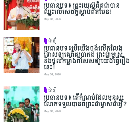
ប្រធានបទ៖ ព្រះយេស៊ូពិតជាបាន
ឈ្នះលើសេចក្តីស្លាប់ពិតមែន!
May 08, 2026
ជំនឿ
ប្រធានបទ៖បើយើងចង់លើកលែង
ទោសឲ្យគេពិតប្រាកដ ព្រះជាម្ចាស់
និងផ្តល់កម្លាំងពិសេសឲ្យយើងធ្វើរឿង
នេះ!
May 08, 2026
ជំនឿ
ប្រធានបទ៖ តើកំណប់ដែលមនុស្ស
លោកទទួលបានពីព្រះជាម្ចាស់ជាអ្វី?
May 08, 2026