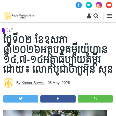
Skip to main content
ជំនឿ
ថ្ងៃទី០២ ខែឧសភា
ឆ្នាំ២០២៦អត្ថបទគម្ពីរយ៉ូហាន
១៤,៧-១៤អត្ថាធិប្បាយគម្ពីរ
ដោយ៖ លោកបូជាចារ្យអ៊ុន សុន
By
Khmer Service
,
08 May, 2026