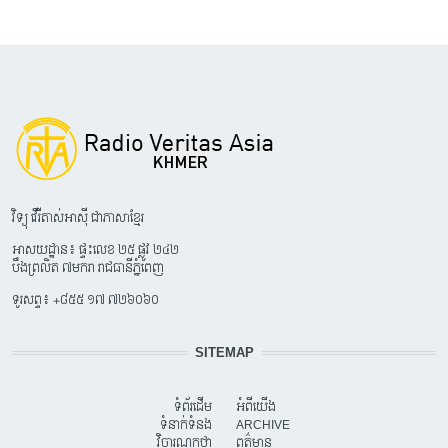
វិទ្យុ វើរីតាស់អាស៊ី ជាភាសាខ្មែរ
អាសយដ្ឋាន៖ ផ្ទះលេខ ២៥ ផ្លូវ ២៤២
បឹងព្រលិត ៧មករា រាជធានីភ្នំពេញ
ទូរសព្ទ៖ +៨៥៥ ១៧ ៧២៦០៦០
SITEMAP
ទំព័រដើម
អំពីយើង
ទំនាក់ទំនង
ARCHIVE
វិចារណកថា
ពត៌មាន