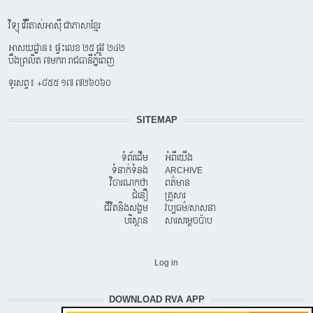
វិទ្យុ វើរីតាស់អាស៊ី ជាភាសាខ្មែរ
អាសយដ្ឋាន៖ ផ្ទះលេខ ២៥ ផ្លូវ ២៤២
បឹងព្រលិត ៧មករា រាជធានីភ្នំពេញ
ទូរសព្ទ៖ +៨៥៥ ១៧ ៧២៦០៦០
SITEMAP
ទំព័រដើម
អំពីយើង
ទំនាក់ទំនង
ARCHIVE
វិចារណកថា
ពត៌មាន
ជំនឿ
គ្រួសារ
ជីវិតនិងសង្គម
វប្បធម៌/សាសនា
បរិស្ថាន
សារសម្តេចប៉ាប
USER ACCOUNT MENU
Log in
DOWNLOAD RVA APP