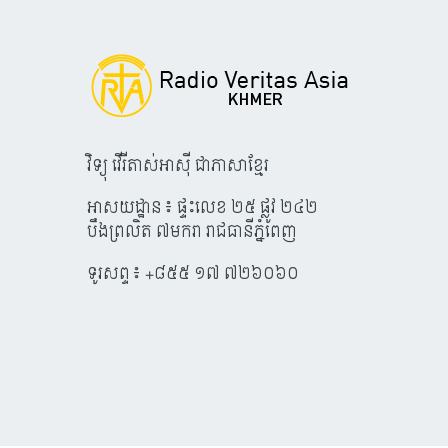
វិទ្យុ វើរីតាស់អាស៊ី ជាភាសាខ្មែរ
អាសយដ្ឋាន៖ ផ្ទះលេខ ២៥ ផ្លូវ ២៤២
បឹងព្រលិត ៧មករា រាជធានីភ្នំពេញ
ទូរសព្ទ៖ +៨៥៥ ១៧ ៧២៦០៦០