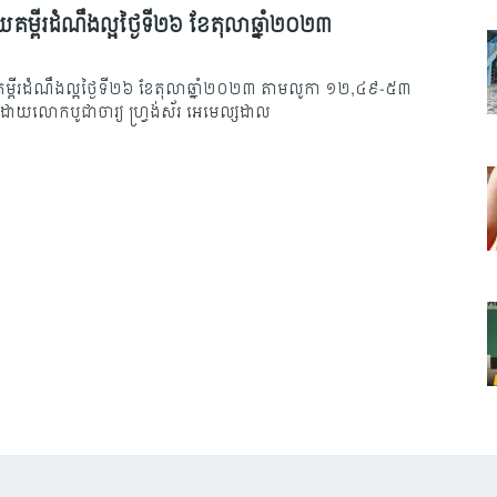
បាយគម្ពីរដំណឹងល្អថ្ងៃទី២៦ ខែតុលាឆ្នាំ២០២៣
យគម្ពីរដំណឹងល្អថ្ងៃទី២៦ ខែតុលាឆ្នាំ២០២៣ តាមលូកា ១២,៤៩-៥៣
យដោយលោកបូជា​ចារ្យ​ ហ្វ្រង់ស័រ អេមេល្សដាល