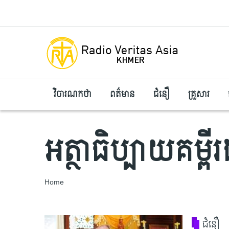
Skip to main content
វិចារណកថា
ពត៌មាន
ជំនឿ
គ្រួសារ
អត្ថាធិប្បាយគម្
Breadcrumb
Home
ជំនឿ