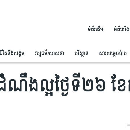
ទំព័រដើម
អំពីយើង
ជីវិតនិងសង្គម
វប្បធម៌/សាសនា
បរិស្ថាន
សារសម្តេចប៉ាប
ពីរដំណឹងល្អថ្ងៃទី២៦ 