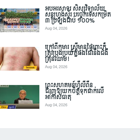
អបអរសាទរ សិស្សវិទ្យាល័យ
សន្តហ្វ្រង់ស្វ័រ បច្ចេកទេសកម្រិត
៣ ប្រឡងជាប់ ១០០%
Aug 04, 2026
ក្រៅពីកុមារ ស្ត្រីមានផ្ទៃពោះក៏
ត្រូវប្រុងប្រយ័ត្នផងដែរនឹងជំងឺ
គ្រុនឈាម!
Aug 04, 2026
ព្រះសហគមន៍ហ្វីលីពីន
ជំរុញឱ្យយកចិត្តទុកដាក់លើ
អាកាសធាតុ
Aug 04, 2026