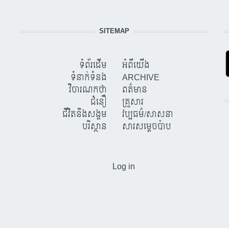
SITEMAP
ទំព័រដើម
អំពីយើង
ទំនាក់ទំនង
ARCHIVE
វិចារណកថា
ពត៌មាន
ជំនឿ
គ្រួសារ
ជីវិតនិងសង្គម
វប្បធម៌/សាសនា
បរិស្ថាន
សារសម្តេចប៉ាប
USER ACCOUNT MENU
Log in