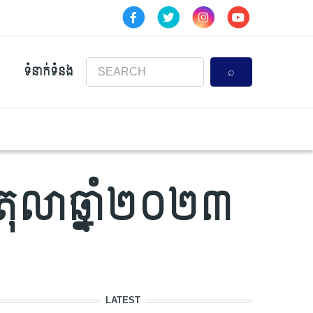
Search
ទំនាក់ទំនង
ខែតុលាឆ្នាំ២០២៣
LATEST