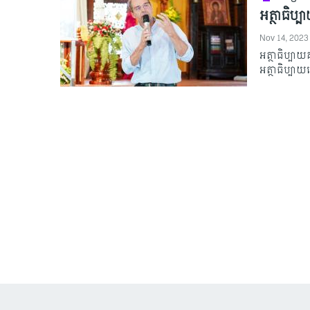
អត្ថាធិប្
Nov 14, 2023
អត្ថាធិប្បា
អត្ថាធិប្បា