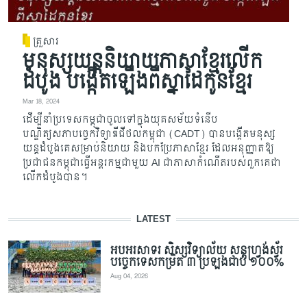
គ្រួសារ
មនុស្សយន្តនិយាយភាសាខ្មែរ​​លើក
ដំបូង បង្កើតឡើងពីស្នាដៃកូនខ្មែរ
Mar 18, 2024
​ដើម្បីនាំប្រទេសកម្ពុជាចូលទៅក្នុងយុគសម័យទំនើប
បណ្ឌិត្យសភាបច្ចេកវិទ្យាឌីជីថលកម្ពុជា (CADT) បានបង្កើតមនុស្ស
យន្តដំបូងគេសម្រាប់និយាយ និងបកប្រែភាសាខ្មែរ ដែលអនុញ្ញាតឱ្យ
ប្រជាជនកម្ពុជាធ្វើអន្តរកម្មជាមួយ AI ជា​ភាសាកំណើតរបស់ពួកគេជា
លើកដំបូងបាន​។
LATEST
អបអរសាទរ សិស្សវិទ្យាល័យ សន្តហ្វ្រង់ស្វ័រ
បច្ចេកទេសកម្រិត ៣ ប្រឡងជាប់ ១០០%
Aug 04, 2026