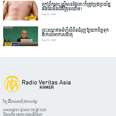
ក្រៅពីកុមារ ស្ត្រីមានផ្ទៃពោះក៏ត្រូវប្រុងប្រយ័ត្ន
ផងដែរនឹងជំងឺគ្រុនឈាម!
Aug 04, 2026
ព្រះសហគមន៍ហ្វីលីពីនជំរុញឱ្យយកចិត្តទុក
ដាក់លើអាកាសធាតុ
Aug 04, 2026
វិទ្យុ វើរីតាស់អាស៊ី ជាភាសាខ្មែរ
អាសយដ្ឋាន៖ ផ្ទះលេខ ២៥ ផ្លូវ ២៤២
បឹងព្រលិត ៧មករា រាជធានីភ្នំពេញ