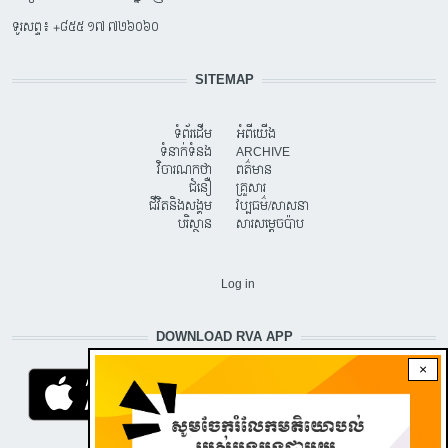
ទូរសព្ទ៖ +៨៥៥ ១៧ ៧២៦០៦០
SITEMAP
ទំព័រដើម
អំពីយើង
ទំនាក់ទំនង
ARCHIVE
វិចារណកថា
ពត៌មាន
ជំនឿ
គ្រួសារ
ជីវិតនិងសង្គម
វប្បធម៌/សាសនា
បរិស្ថាន
សារសម្តេចប៉ាប
USER ACCOUNT MENU
Log in
DOWNLOAD RVA APP
×