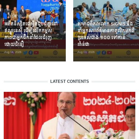
ពត៌មាន
ពត៌មាន
អតីតនិស្សិតជេស្វីតជួបជុំគ្នានៅ
សមាជពិភពលោក SIGNIS នឹង
ឥណ្ឌូនេស៊ី ដើម្បីលើកកម្ពស់
នាំអ្នកសារព័ត៌មានកាតូលិកមកពី
ភាពជាអ្នកដឹកនាំដែលជំរុញ
ប្រទេសជាង ១០០ ទៅកាន់
ដោយជំនឿ
រវ៉ាន់ដា
Aug 04, 2026
Aug 03, 2026
LATEST CONTENTS