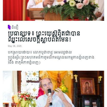
ជំនឿ
ប្រធានបទ៖ ព្រះយេស៊ូពិតជាបាន
ឈ្នះលើសេចក្តីស្លាប់ពិតមែន!
May 08, 2026
បកស្រាយដោយ៖ លោកបូជាចារ្យ អេមេល្សដាល
ហ្វ្រង់ស្វ័រ(ព្រះសហគមន៍កាតូមលិកមណ្ឌលសកម្មភាពភ្នំពេញខាង
ជើង នាភូមិភាគភ្នំពេញ)