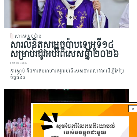
សារសម្តេចប៉ាប
សារលិខិតសម្តេចប៉ាបឡេអូទី១៤
សម្រាប់រដូវអប់រំពិសេសឆ្នាំ២០២៦
Feb 18, 2026
ការស្តាប់ និងការតមអាហាររដូវអបរ់ពិសេសជាពេលវេលាដើម្បីកែប្រែ
ចិត្តគំនិត
×