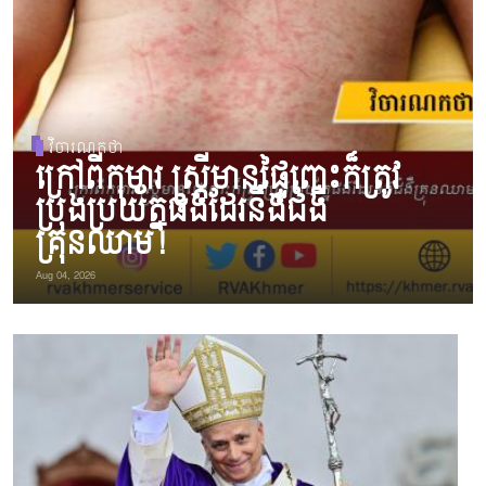
វិចារណកថា
ក្រៅពីកុមារ ស្ត្រីមានផ្ទៃពោះក៏ត្រូវ
ប្រុងប្រយ័ត្នផងដែរនឹងជំងឺ
គ្រុនឈាម!
Aug 04, 2026