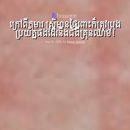
ពត៌មាន
ព្រះសហគមន៍ហ្វីលីពីនជំរុញឱ្យយកចិត្ត
ទុកដាក់លើអាកាសធាតុ
Aug 04, 2026, By
Khmer Service