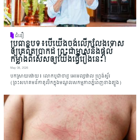
ជំនឿ
ប្រធានបទ៖បើយើងចង់លើកលែងទោស
ឲ្យគេពិតប្រាកដ ព្រះជាម្ចាស់និងផ្តល់
កម្លាំងពិសេសឲ្យយើងធ្វើរឿងនេះ!
May 08, 2026
បកស្រាយដោយ៖ លោកបូជាចារ្យ អេមេល្សដាល ហ្វ្រង់ស្វ័រ
(ព្រះសហគមន៍កាតូលិកក្នុងមណ្ឌលសកម្មភាពភ្នំពេញខាងត្បូង)