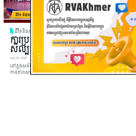
ជីវិតនិងសង្គម
ការប្រឈមនឹងភាពសាបរលាបនៃ
សិល្បៈល្ខោនបាសាក់
Aug 04, 2026
នៅក្នុងសម័យបច្ចុប្បន្ននេះ សិល្បៈល្ខោនបាសាក់កំពុងឈានឆ្ពោះទៅ
កាន់ភាពសាបរលាប ដោយមានការកាត់បន្ថយទាំងចំនួនអ្នកទស្សនា
និងអ្នកសម្តែង ព្រោះតែកង្វះការអភិរក្ស ការផ្សព្វផ្សាយ និងការលើក
ទឹកចិត្ត។