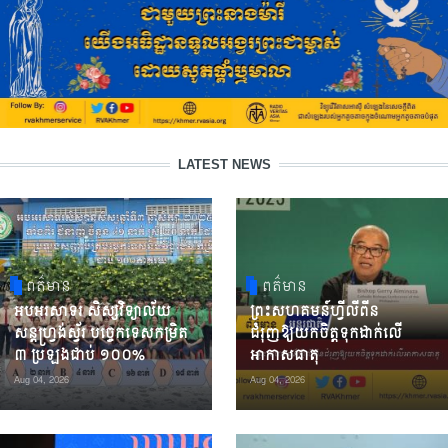
LATEST NEWS
ពត៌មាន
ពត៌មាន
អបអរសាទរ សិស្សវិទ្យាល័យ
ព្រះសហគមន៍ហ្វីលីពីន
សន្តហ្វ្រង់ស្វ័រ បច្ចេកទេសកម្រិត
ជំរុញឱ្យយកចិត្តទុកដាក់លើ
៣ ប្រឡងជាប់ ១០០%
អាកាសធាតុ
Aug 04, 2026
Aug 04, 2026