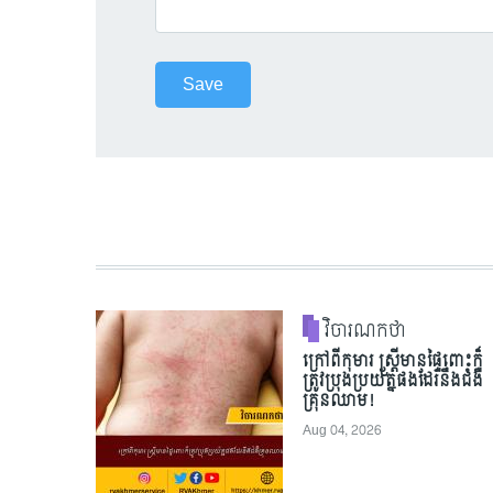
វិចារណកថា
ក្រៅពីកុមារ ស្ត្រីមានផ្ទៃពោះក៏
ត្រូវប្រុងប្រយ័ត្នផងដែរនឹងជំងឺ
គ្រុនឈាម!
Aug 04, 2026