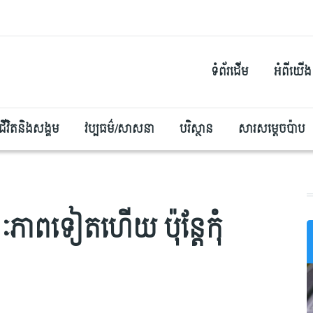
ទំព័រដើម
អំពីយើង
ជីវិតនិងសង្គម
វប្បធម៌/សាសនា
បរិស្ថាន
សារសម្តេចប៉ាប
ៈភាពទៀតហើយ ប៉ុន្តែកុំ