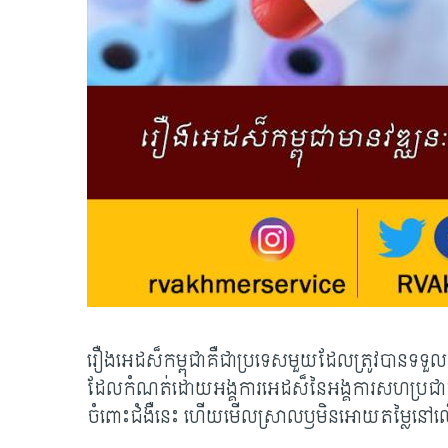
រឿងអេដស៏កម្ពុជាគឺជាប្រទេសមួយដែលត្រូវបានទទួ
ដែលកំណត់ដោយអង្គការអេដស៏នៃអង្គការសហប្រជាជ
ចំពោះជំងឺនេះ ហើយមើលស្រាលឫមិនអោយតម្លៃនៅលើរ