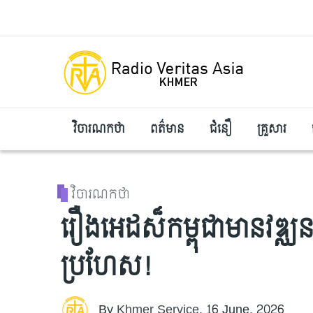
Skip to main content
វិចារណកថា
ពត៌មាន
ជំនឿ
គ្រួសារ
វិចារណកថា
រឿងអេដស៏កម្ពុជាមានវឌ្ឈន
ប្រហែស!
By
Khmer Service
,
16 June, 2026