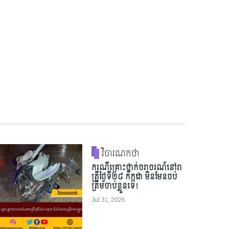
វិចារណកថា
ករណីគ្រោះថ្នាក់ចរាចរណ៍នៅរា
ត្រីថ្ងៃទី២៨ កក្កដា មិនមែនចប់
ត្រឹមចាប់ខ្លួនទេ!
Jul 31, 2026