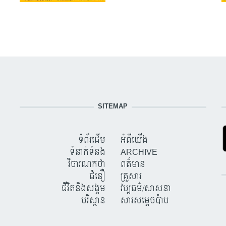
SITEMAP
ទំព័រដើម
អំពីយើង
ទំនាក់ទំនង
ARCHIVE
វិចារណកថា
ពត៌មាន
ជំនឿ
គ្រួសារ
ជីវិតនិងសង្គម
វប្បធម៌/សាសនា
បរិស្ថាន
សារសម្តេចប៉ាប