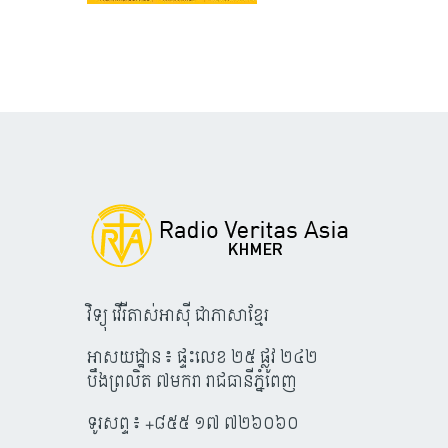
វិទ្យុ វើរីតាស់អាស៊ី ជាភាសាខ្មែរ
អាសយដ្ឋាន៖ ផ្ទះលេខ ២៥ ផ្លូវ ២៤២
បឹងព្រលិត ៧មករា រាជធានីភ្នំពេញ
ទូរសព្ទ៖ +៨៥៥ ១៧ ៧២៦០៦០