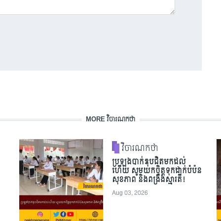
MORE វិចារណកថា
វិចារណកថា
ប្រឡងបាក់ឌុបជិតមកដល់
ហើយ សូមយកចិត្តទុកដាក់បំប៉ន
សុខភាព និងពង្រឹងស្មារតី!
Aug 03, 2026