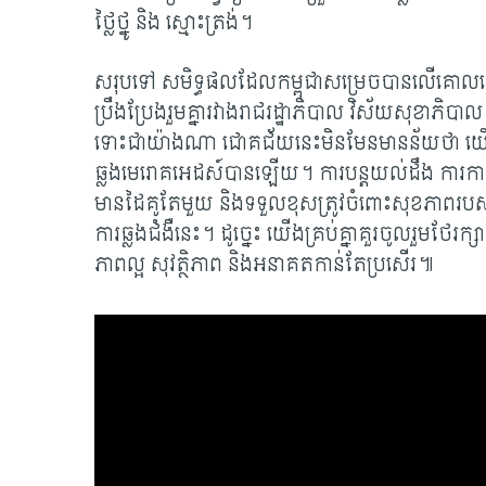
ថ្លៃថ្នូ និង ស្មោះត្រង់។
សរុបទៅ សមិទ្ធផលដែលកម្ពុជាសម្រេចបានលើគោលដ
ប្រឹងប្រែងរួមគ្នារវាងរាជរដ្ឋាភិបាល វិស័យសុខាភិបាល
ទោះជាយ៉ាងណា ជោគជ័យនេះមិនមែនមានន័យថា យើ
ឆ្លងមេរោគអេដស៍បានឡើយ។ ការបន្តយល់ដឹង ការការពារខ្ល
មានដៃគូតែមួយ និងទទួលខុសត្រូវចំពោះសុខភាពរបស់ខ
ការឆ្លងជំងឺនេះ។ ដូច្នេះ យើងគ្រប់គ្នាគួរចូលរួមថែរក្
ភាពល្អ សុវត្ថិភាព និងអនាគតកាន់តែប្រសើរ៕