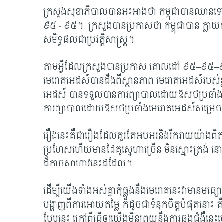
ក្រសួងសុខាភិបាលបានអះអាងថា កម្ពុជាបានឈា
៩៥ - ៩៥។ ក្រសួងបានប្រកាសថា កម្ពុជាបាន ក្លាយជ
សមិទ្ធផលជាប្រវត្តិសាស្ត្រ។
តាមអ្វីដែលក្រសួងបានប្រកាស គោលដៅ ៩៥–៩៥–៩
មេរោគអេដស៍បានដឹងពីស្ថានភាព មេរោគអេដស៍របស់ខ្
អេដស៍ បានទទួលបានការព្យាបាលដោយឱសថប្រឆាំង
ការព្យាបាលដោយឱសថប្រឆាំងមេរោគអេដស៍សម្រេចបា
រឿងនេះគឺជារឿងដែលគួរតែអបអរនិងរីករាយយ៉ាងពិតប្រាក
ប្រហែសហើយមានដៃគូស្នេហាច្រើន មិនស្មោះត្រង់ ន
ដ៏កាចសាហាវនេះដដែល។
ដើម្បីយើងទាំងអស់គ្នាកុំឆ្លងនឹងមេរោគនេះវាមានមធ្
បង្ហាញពីការអោយតម្លៃ ក៏ដូចជាទំនុកចិត្តបំផុតនោះ គឺ
បែបនេះ ក្រៅពីធ្វើឲ្យយើងមិនព្រួយនឹងការឆ្លងជំងឺន