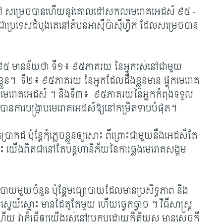
នទៅ សម្រេចបានហើយនូវគោលដៅសកលមេរោគអេដស៍ ៩៥ -
ាប្រទេសដំបូងគេនៅតំបន់អាស៊ីប៉ាស៊ីហ្វិក ដែលសម្រេចបាន
៥ មានន័យថា ទី១៖ ៩៥ភាគរយ នៃអ្នករស់នៅជាមួយ
លួន។ ទី២៖ ៩៥ភាគរយ នៃអ្នកដែលដឹងខ្លួនមាន ផ្ទុកមេរោគ
មេរោគអេដស៍ ។ និងទី៣៖ ៩៥ភាគរយនៃអ្នកកំពុងទទួល
នការបង្រ្កាបមេរោគអេដស៍ឱ្យនៅកម្រិតទាបបំផុត។
ដ ប៉ុន្តែកុំភ្លេចខ្លួនឲ្យសោះ ពីព្រោះជាមួយនឹងអេដស៏តែ
ោះ យើងពិតជានៅតែបន្តហានិភ័យនៃការឆ្លងមេរោគសង្គម
យោបាយមួយចំនួន ប៉ុន្តែមធ្យោបាយដែលមានប្រសិទ្ធភាព និង
ស្នេយ៍ស្មោះ មានដៃគូតែមួយ ហើយឆ្វេកឆ្វាច ។ វិធីសាស្រ្ត
េះហើយ វាក៏ធ្វើឲ្យយើងរស់នៅប្រកបដោយកិត្តិយស មានសេចក្តី