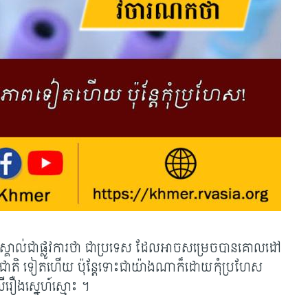
លស្គាល់ជាផ្លូវការថា ជាប្រទេស ដែលអាចសម្រេចបានគោលដៅ
ាតិ ទៀតហើយ ប៉ុន្តែទោះជាយ៉ាងណាក៏ដោយកុំប្រហែស
ឿងស្នេហ៍ស្មោះ ។