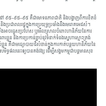
ៅ ៩៥–៩៥–៩៥ គឺជាមោទនភាពជាតិ និងបង្ហាញពីការខិតខំ
 និងប្រជាពលរដ្ឋក្នុងការប្រយុទ្ធប្រឆាំងនឹងមេរោគអេដស៍។
ងអាចធ្វេសប្រហែស ឬមើលស្រាលចំពោះហានិភ័យនៃការ
ួន និងការប្រកាន់ខ្ជាប់នូវទំនាក់ទំនងស្នេហាស្មោះត្រង់
្លួន គឺជាមធ្យោបាយដ៏សំខាន់ក្នុងការកាត់បន្ថយហានិភ័យនៃ
សាសមិទ្ធផលនេះឲ្យបានគង់វង្ស ដើម្បីសង្គមកម្ពុជាបន្តមានសុខ