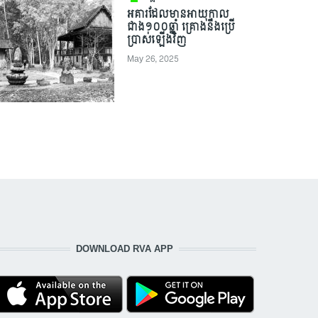
អគារដែលមានអាយុកាល
ជាង១០០ឆ្នាំ គ្រោងនឹងប្រើ
ប្រាស់ឡើងវិញ
May 26, 2025
DOWNLOAD RVA APP