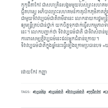
កូកូដឺតាកែវ ជាសហគ្រិនសង្គមមួយរបស់ព្រះសហគ
ជ្មីតហស្លេ អភិបាលព្រះសហគមន៍កាតូលិកភូមិភាគភ្
ជាមួយទិវាវប្បធម៌ជាតិ៣មីនានេះ លោកនាយករដ្ឋមន្ត្
ឲ្យមន្ត្រីគ្រប់ជាន់ថ្នាក់ យកចិត្តទុកដាក់ធ្វើសកម្មភា
នេះ។ លោកបញ្ជាក់ថា ទិវាវប្បធម៌ជាតិ ជាទិវាសំខា
ការពារសម្បត្តិវប្បធម៌នេះដល់អ្នកជំនាន់ក្រោយ។
ទិវាវប្បធម៌ជាតិក្នុងឆ្នាំនេះធ្វើឡើងក្រោមប្រធានបទ 
ដោយកែវ កញ្ញា
TAGS
វប្បធម៌ខ្មែរ​
វប្បធម៌​ជាតិ
ទិវាវប្បធម៌ជាតិ
កូកូដឺតាកែវ
C