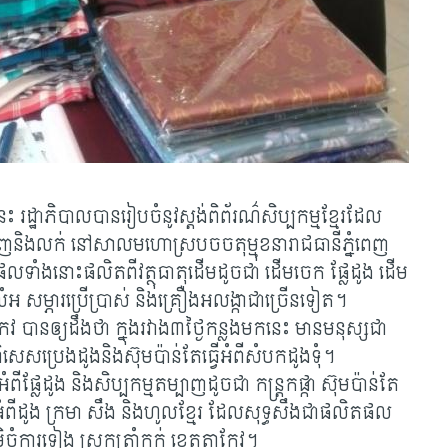
េះ រដ្ឋាភិបាលបានរៀបចំនូវស្តង់ពិព័រណ៌សិប្បកម្មខ្មែរដែល
ហាញនិងលក់ នៅសាលមហោស្រប​ចចតុម្មុខនារាជធានីភ្នំពេញ
ទាំងនោះផលិតពីវត្ថុធាតុដើមដូចជា ដើមចេក ផ្លែដូង ដើម
លំអ សម្ភារប្រើប្រាស់ និងគ្រឿងអលង្កាជាច្រើនទៀត។
ែវ បានឲ្យដឹងថា ក្នុងរវាង៣ថ្ងៃកន្លងមកនេះ មានមនុស្សជា
ិសេសប្រេងដូងនិងស៊ុមប៉ាន់តែធ្វើអំពីសំបកដូងទុំ។
ីផ្លែដូង និងសិប្បកម្មតម្បាញដូចជា កន្ត្រកផ្កា ស៊ុមប៉ាន់តែ
វើអំពីដូង ក្រមា សឹង និងហូលខ្មែរ ដែលសុទ្ធសឹងជាផលិតផល
ិចំការទៀង ស្រុកត្រាំកក់ ខេត្តតាកែវ។