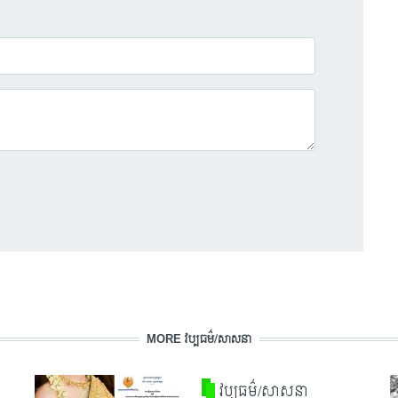
MORE វប្បធម៌/សាសនា
វប្បធម៌/សាសនា