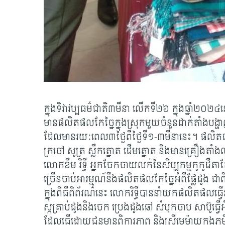
ក្នុងទិវាវប្បធម៌ជាតិ៣មីនា លើកទី២៦ ក្នុងឆ្នាំ២០២៤ន
មានផលិតផលកែច្នៃក្នុងស្រុកមួយចំនួនដាក់តាំងបង្
ដែលមានរយៈពេល៣ថ្ងៃពីថ្ងៃទី១-៣មីនានេះ។ ផលិតផល
ក្រចៅ សូត្រ ស្លឹកត្នោត ដើមត្នោត និងមានគ្រឿងតាំង
លោកខឹម រិទ្ធី អ្នកចែកចាយលក់នៃសិប្បកម្មកូកូដឺតាក
ច្រើនចាប់អារម្មណ៍នឹងផលិតផលកែច្នៃអំពីផ្លែដូង ជាព
ក្នុងពិធីពិព័រណ៌នេះ លោករិទ្ធីបាននាំយកផលិតផលធ្វើអំព
ស្កគ្រាប់ដូងនិងចេក ប្រេងដូងឆៅ សំបុកចាប សាប៊ូធ្
ដែលធ្វើដោយជនមានពិការភាព និងស្ត្រីមេម៉ាយក្នុងភូម