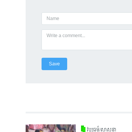
វប្បធម៌/សាសនា