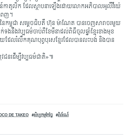
មន៍កាតូលិក ដែលស្ថាបនាឡើងដោយលោកអភិបាលអូលីវីយ៉េ
នំពេញ។
រីនៃកម្ពុជា សម្តេចធិបតី ហ៊ុន ម៉ាណែត បានចេញសារាចរមួយ
ពទាក់ទងនឹងវប្បធម៌ចាប់ពីខែមីនាដល់ពិធីចូលឆ្នាំខ្មែរខាងមុខ
ន់មួយដែលរំលឹកគុណបុព្វបុរសខ្មែរដែលបានលះបង់ និងបាន
«យុវជនដើម្បីវប្បធម៌ជាតិ»៕
OCO DE TAKEO
សិប្បកម្ម​កែច្នៃ
ពិព័រណ៍​