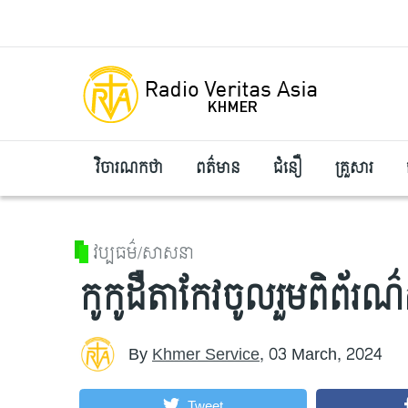
Skip to main content
វិចារណកថា
ពត៌មាន
ជំនឿ
គ្រួសារ
វប្បធម៌/សាសនា
កូកូដឺតាកែវ​ចូលរួមពិព័រណ៌ស
By
Khmer Service
,
03 March, 2024
Tweet