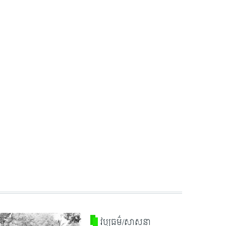
វប្បធម៌/សាសនា