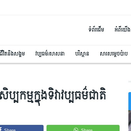
ទំព័រដើម
អំពីយើង
ជីវិតនិងសង្គម
វប្បធម៌/សាសនា
បរិស្ថាន
សារសម្តេចប៉ាប
ិប្បកម្មក្នុងទិវាវប្បធម៌ជាតិ
Share
Share