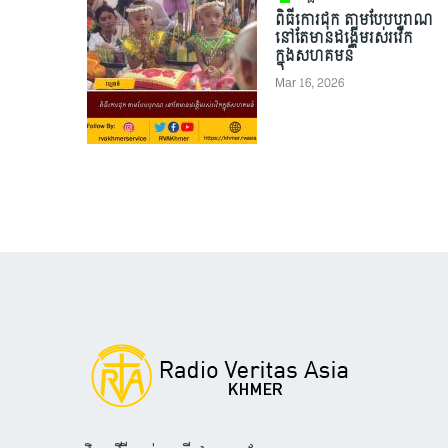
ពិធីកោរជុក តាមបែបបុរាណ
នៅតែមានដង្ហើមរស់រវើក
ក្នុងសហគមន៍
Mar 16, 2026