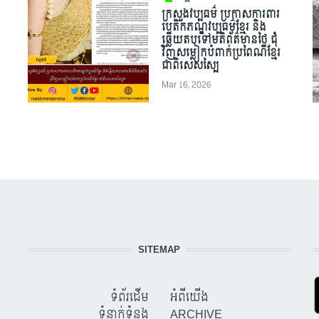
ក្រសួងវប្បធម៌ ប្រកាសការពារ
បេតិកភណ្ឌវប្បធម៌ខ្មែរ និង
ឆ្លើយតបទៅមតិព័ត៌មានថៃ ជុំ
វិញសម្លៀកបំពាក់ប្រពៃណីខ្មែរ
ជាពិសេសស្បៃ
Mar 16, 2026
SITEMAP
ទំព័រដើម
អំពីយើង
ទំនាក់ទំនង
ARCHIVE