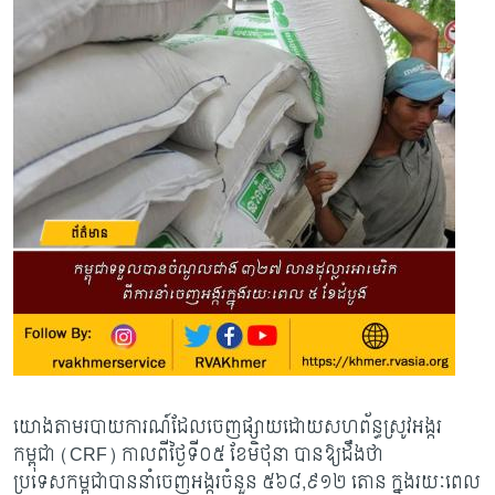
យោងតាមរបាយការណ៍ដែលចេញផ្សាយដោយសហព័ន្ធស្រូវអង្ករ
កម្ពុជា (
CRF) កាលពីថ្ងៃទី០៥ ខែមិថុនា បានឱ្យដឹងថា
ប្រទេសកម្ពុជាបាននាំចេញអង្ករចំនួន ៥៦៨,៩១២ តោន ក្នុងរយៈពេល