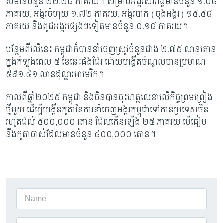
សមានចំនួន ២២.២៨ ភាគរយ។ សម្រាប់អង្ករសរីរាង្គមានចំនួន ១.០៤
ភាគរយ
, អង្ករចំហុយ ១.៧២ ភាគរយ, អង្ករបាក់ (ចុងអង្ករ) ១៥.៥៨
ភាគរយ និងពូជអង្ករផ្សេងៗទៀតមានចំនួន ០.១៨ ភាគរយ។
បន្ថែមពីលើនេះ កម្ពុជាក៏បាននាំចេញស្រូវចំនួនជាង ២.៧៥ លានតោន
ក្នុងកំឡុងពេល ៥ ខែនេះផងដែរ ដោយបង្កើតចំណូលបានប្រមាណ
៥៩១.៤១ លានដុល្លារអាមេរិក។
កាលពីឆ្នាំ២០២៥ កម្ពុជា និងចិនបានចុះហត្ថលេខាលើកិច្ចព្រមព្រៀង
ថ្មីមួយ ដើម្បីបង្កើនកូតានៃការនាំចេញអង្ករកម្ពុជាទៅកាន់ប្រទេសចិន
រហូតដល់ ៥០០
,០០០ តោន ដែលកើនឡើង ២៥ ភាគរយ បើធៀប
នឹងកូតាចាស់ដែលមានចំនួន ៤០០,០០០ តោន។