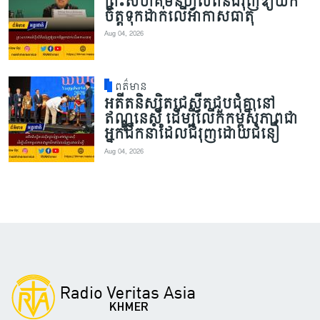
ព្រះសហគមន៍ហ្វីលីពីនជំរុញឱ្យយក
ចិត្តទុកដាក់លើអាកាសធាតុ
Aug 04, 2026
ពត៌មាន
អតីតនិស្សិតជេស្វីតជួបជុំគ្នានៅ
ឥណ្ឌូនេស៊ី ដើម្បីលើកកម្ពស់ភាពជា
អ្នកដឹកនាំដែលជំរុញដោយជំនឿ
Aug 04, 2026