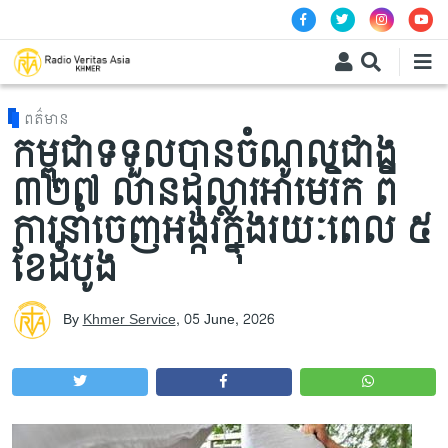
Skip to main content
ពត៌មាន
កម្ពុជាទទួលបានចំណូលជាង
៣២៧ លានដុល្លារអាមេរិក ពី
ការនាំចេញអង្ករក្នុងរយៈពេល ៥
ខែដំបូង
By
Khmer Service
,
05 June, 2026