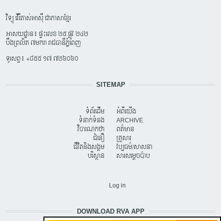
វិទ្យុ វើរីតាស់អាស៊ី ជាភាសាខ្មែរ
អាសយដ្ឋាន៖ ផ្ទះលេខ ២៥ ផ្លូវ ២៤២
បឹងព្រលិត ៧មករា រាជធានីភ្នំពេញ
ទូរសព្ទ៖ +៨៥៥ ១៧ ៧២៦០៦០
SITEMAP
ទំព័រដើម
អំពីយើង
ទំនាក់ទំនង
ARCHIVE
វិចារណកថា
ពត៌មាន
ជំនឿ
គ្រួសារ
ជីវិតនិងសង្គម
វប្បធម៌/សាសនា
បរិស្ថាន
សារសម្តេចប៉ាប
USER ACCOUNT MENU
Log in
DOWNLOAD RVA APP