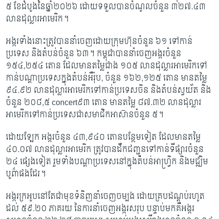
៥ ខែដំបូងនៃឆ្នាំ២០២៦ ដោយទទួលបានចំណូលចំនួន ៣២៧.៤៣
លានដុល្លារអាមេរិក។
អង្ករទាំងនោះត្រូវបាននាំចេញដោយក្រុមហ៊ុនចំនួន ៦១ ទៅកាន់
ប្រទេស និងតំបន់ចំនួន ៦៣។ កម្ពុជាបាននាំចេញអង្ករចំនួន
១៥៤
,២៥៤ តោន ដែលមានតម្លៃជាង ១០៥ លានដុល្លារអាមេរិកទៅ
កាន់បណ្តាប្រទេសក្នុងតំបន់អឺរ៉ុប, ចំនួន ១៦២,១២៥ តោន មានតម្លៃ
៩៤.៩២ លានដុល្លារអាមេរិកទៅកាន់ប្រទេសចិន និងតំបន់ស្វយ័ត និង
ចំនួន ២០៨,៥ concert៩៣ តោន មានតម្លៃ ៨៧.៣២ លានដុល្លារ
អាមេរិកទៅកាន់ប្រទេសជាសមាជិកអាស៊ានចំនួន ៥។
ដោយឡែក អង្ករចំនួន ៤៣
,៩៤០ តោនបន្ថែមទៀត ដែលមានតម្លៃ
៤០.០៧ លានដុល្លារអាមេរិក ត្រូវបានដឹកជញ្ជូនទៅកាន់ទីផ្សារចំនួន
២៤ ផ្សេងទៀត រួមទាំងបណ្តាប្រទេសនៅក្នុងតំបន់អាហ្វ្រិក និងមជ្ឈិម
បូព៌ាផងដែរ។
អង្ករក្រអូបនៅតែជាមុខទំនិញនាំចេញចម្បង ដោយគ្របដណ្តប់រហូត
ដល់ ៥៩.២០ ភាគរយ នៃការនាំចេញអង្ករសរុប បន្ទាប់មកគឺអង្ករ