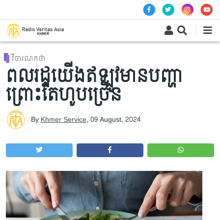
Skip to main content
វិចារណកថា
ពលរដ្ឋយើងឥឡូវមានបញ្ហា
ព្រោះតែហូបច្រើន
By
Khmer Service
,
09 August, 2024