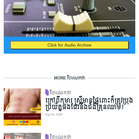
Click for Audio Archive
MORE វិចារណកថា
វិចារណកថា
ក្រៅពីកុមារ ស្ត្រីមានផ្ទៃពោះក៏ត្រូវប្រុង
ប្រយ័ត្នផងដែរនឹងជំងឺគ្រុនឈាម!
Aug 04, 2026
វិចារណកថា