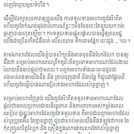
ចេញតែពួយមួយទំហឹង។
ដើម្បីថែរក្សាសុខភាពឲ្យខ្លួនយើង ការទទួលទានអាហារគួរតែរិះគិត
ហើយគួរតែកំណត់នូវគោលការណ៍ខ្លះៗមិនមែនចេះតែពួយយកៗម៉ា
ឆ្ងាញ់បានរហូតឡើយ។ ការទទួលទានផ្តេសផ្តាសបានធ្វើឲ្យពលរដ្ឋ
យើងជាច្រើនកើតជំងឺធាត់ លើសឈាម ទឹកនោមផ្អែក បេះដូង ...។ល។​
តាមឯកសារដែលយើងខ្ញុំបានសិក្សានិងអានមុននឹងចែករំលែក បានឲ្យ
ដឹងថា សម្រាប់អាហារពេលព្រឹកគួររិះគិតប្រភេទអាហារណាដែលងាយ
រំលាយនឹងឆាប់ផ្តល់ថាមពល។ ពពួកអាហារទាំងនេះមានដូចជា
ពងមាន់ពងទាយើងនឹង និង គ្រាប់ធុញជាតិ និង​បន្លែ ក៏ដូចជាផ្លែឈើ​
ហើយគួរតែធ្វើយ៉ាងណាជៀសវាងអាហារដែលសំបូរ​ខ្លាញ់។
សម្រាប់អាហារថ្ងៃត្រង់ យើងគួរតែរិះគិតទទួលទានអាហារណាដែល
ផ្តល់ថាមពលប្រកបដោយនិរន្តរភាព និងការពារការអស់កម្លាំងពេល
រសៀល ដូច្នេះអាហារដែលគួរតែទទួលទាន គឺអាចជាពពួកអាហារដែល
សំបូរប្រូតេអ៊ីន តែគ្មានខ្លាញ់ ដូចជាសាច់មាន់យើងនឹងឥឡូវថោកទេ តែ
កុំសូវចូលចិត្តស្បែក​ និង គ្រឿងក្នុងពេកដោយសារតែវាសំបូរខ្លាញ់