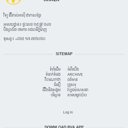
វិទ្យុ វើរីតាស់អាស៊ី ជាភាសាខ្មែរ
អាសយដ្ឋាន៖ ផ្ទះលេខ ២៥ ផ្លូវ ២៤២
បឹងព្រលិត ៧មករា រាជធានីភ្នំពេញ
ទូរសព្ទ៖ +៨៥៥ ១៧ ៧២៦០៦០
SITEMAP
ទំព័រដើម
អំពីយើង
ទំនាក់ទំនង
ARCHIVE
វិចារណកថា
ពត៌មាន
ជំនឿ
គ្រួសារ
ជីវិតនិងសង្គម
វប្បធម៌/សាសនា
បរិស្ថាន
សារសម្តេចប៉ាប
USER ACCOUNT MENU
Log in
DOWNLOAD RVA APP