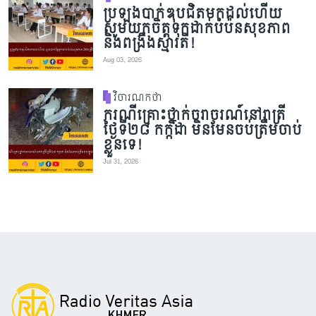
ប្រឡងបាក់ឌុបជិតមកដល់ហើយ
សូមយកចិត្តទុកដាក់បំប៉នសុខភាព
និងពង្រឹងស្មារតី!
Aug 03, 2026
វិចារណកថា
ករណីគ្រោះថ្នាក់ចរាចរណ៍នៅរាត្រី
ថ្ងៃទី២៨ កក្កដា មិនមែនចប់ត្រឹមចាប់
ខ្លួនទេ!
Jul 31, 2026