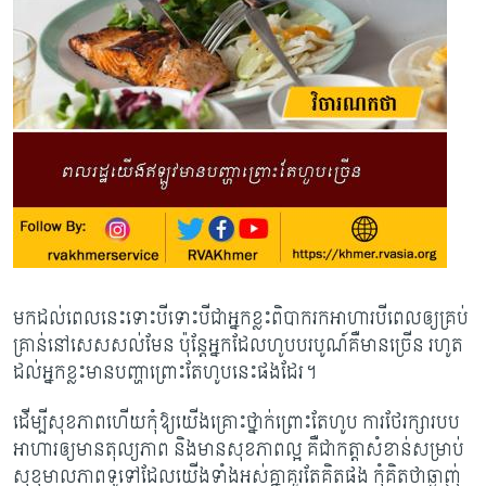
មកដល់ពេលនេះទោះបីទោះបីជាអ្នកខ្លះពិបាករកអាហារបីពេលឲ្យគ្រប់
គ្រាន់នៅសេសសល់មែន ប៉ុន្តែអ្នកដែលហូបបរបូណ៍គឺមានច្រើន រហូត
ដល់អ្នកខ្លះមានបញ្ហាព្រោះតែហូបនេះផងដែរ។​
ដើម្បីសុខភាពហើយកុំឱ្យយើងគ្រោះថ្នាក់ព្រោះតែហូប ការថែរក្សារបប
អាហារឲ្យមានតុល្យភាព និងមានសុខភាពល្អ គឺជាកត្តាសំខាន់សម្រាប់
សុខុមាលភាពទូទៅដែលយើងទាំងអស់គ្នាគួរតែគិតផង កុំគិតថាឆ្ងាញ់