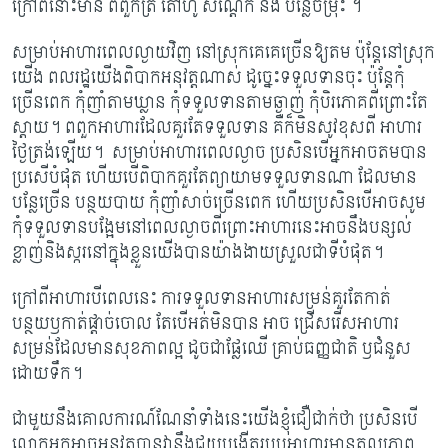
ក្រៅពីនោះមាន ពពួកត្រី តៅហ៊ូ សណ្តែក​ និង បន្លែ​ចម្រុះ ។
សម្រាប់អាហារពេលល្ងាយវិញ នៅស្រុកគេគេច្រើនឱ្យតម ប៉ុន្តែនៅសុ្រក
យើង ពលរដ្ឋយើងពិបាកអនុវត្តណាស់ ដូច្នេះទទួលទានចុះ ប៉ុន្តែកុំ
ច្រើនពេក កុំញាំតាមឃ្លាន កុំទទួលទានតាមឆ្ងាញ់ កុំបិរភោគពីព្រោះតែ
ស្តាយ។ ពពួកអាហារដែលគួរតែទទួលទាន គឺក៏មិនសូវខុសពី អាហារ
ថ្ងៃត្រង់ឡើយ។ សម្រាប់អាហារពេលល្ងាច ប្រសិនបើអ្នកអាចតមបាន
ប្រសើបំផុត ហើយបើពិបាកគួរតែព្យាយាមទទួលទានណា ដែលមាន
បន្លែច្រើន បន្ថយបាយ កុំញាំសាច់ច្រើនពេក ហើយប្រសិនបើអាចសូម
កុំទទួលទានបង្អែមនៅពេលល្ងាចពីព្រោះអាហារនេះអាចនឹងបន្សល់
ខ្លាញ់និងស្ករនៅក្នុងខ្លួនយើងបានយ៉ាងងាយស្រួលជាទីបំផុត។
ក្រៅពីអាហារបីពេលនេះ ការទទួលទានអាហារសម្រន់គួរតែកាត់
បន្ថយឫកាត់ផ្តាច់ចោល តែបើអត់មិនបាន អាច ជ្រើសរើសអាហារ
សម្រន់ដែលមានសុខភាពល្អ ដូចជាផ្លែឈើ គ្រាប់ធញ្ញជាតិ ឫជំនួស
ដោយទឹក។
ជាមួយនឹងគោលការណ៍ណែនាំទាំងនេះយើងខ្ញុំជឿជាក់ថា ប្រសិនបើ
លោកអ្នកអាចអនុវត្តបានវានឹងជួយបង្កើតរបបអាហារមានតុល្យភាព