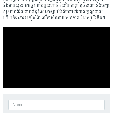
និងមានសុខភាពល្អ កាត់បន្ថយហានិភ័យនៃការញ៉ាំច្រើនពេក និងបញ្ហា
សុខភាពដែលពាក់ព័ន្ធ ដែលនាំឲ្យយើងពិបាកទៅរកពេទ្យព្យាបាល
ហើយក៏ជាការសន្សំសំចៃ លើការចំណាយសុខភាព ដែរ សូមរិះគិត៕