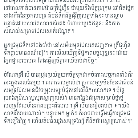
ជាងមុននៅបាតសមុទ្រ ដោយមិនដឹង​អំពី​ប្រភព​របស់វា។ ហើយ
នៅពេលគាត់បានតាមដានត្រីដូហ្វ៊ីន ជាមួយនឹងមិត្តរួមក្រុម នៅជិត​ផ្នែក​​
ខាង​កើត​នៃច្រកសមុទ្រ តំបន់ទឹកព័ទ្ធជុំវិញសត្វទាំងនះ មានស្នាម
បន្ទាត់ដោយសារ​តែ​សារាយ​បៃតង ចំហាយប្រេងឥន្ធនៈ និងកាក
សំណល់សម្រាមដែលរសាត់អណ្ដែត។
អ្នកជ្រមុជទឹកនៅចងចាំថា នៅសម័យមុនដែលគេដេញតាម ត្រីដូហ្វ៊ីន
ទឹកធ្លាប់មាន​ពណ៌​ខៀវ។ ការមើលឃើញទិដ្ឋភាពបច្ចុប្បន្ននេះ ដោយ
ភ្នែកផ្ទាល់របស់គេ តែងធ្វើឲ្យចិត្តគេ​ឈឺចាប់​ជា​និច្ច។
ចំណែករូអ៊ី លី បានប្រុងប្រយ័ត្នយកចិត្តទុកដាក់ចំពោះសច្ចភាពទាំងពីរ
នេះក្នុងពេលតែមួយ។ គាត់កត់សម្គាល់ថា ច្រកសមុទ្រមិនមែនជាតំបន់
សមុទ្រដែលមានជីវចម្រុះ​សម្បូរបំផុតនៅលើ​ពិភពលោក​ទេ។ ប៉ុន្តែ
រូបរាងភូមិសាស្ត្រស្មុគស្មាញរបស់វា មានកន្លែងជម្រកសម្រាប់ផ្កាថ្ម​
សមុទ្រ​​ដែល​មា​នភាពចម្រុះពិសេស។ រូអ៊ី លីបានរៀបរាប់ថា ៖ “យើង
សាទររីករាយ​ណាស់។ បន្ទាប់​មក ម្នាក់ៗ ក៏អាច​ចាប់ផ្តើម​ធ្វើការ​ជ្រមុជ
ទឹកឡើងវិញ។ ហើយតំបន់ឈូង​សមុទ្រ​​ពែរ្ស៍ គឺពិតជាអស្ចារ្យណាស់។”