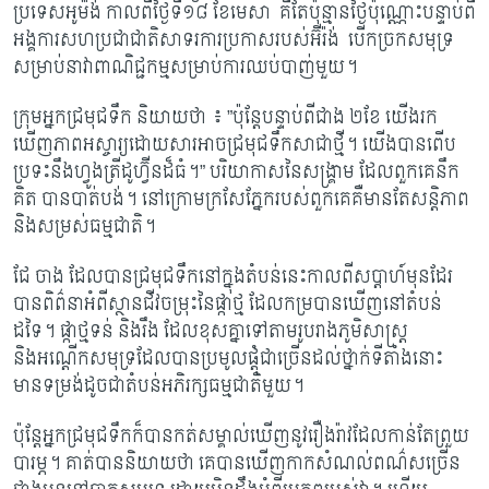
ប្រទេសអូម៉ង់ កាលពីថ្ងៃទី១៨ ខែមេសា គឺតែប៉ុន្មានថ្ងៃប៉ុណ្ណោះ​បន្ទាប់​ពី​
អង្គការ​សហប្រជាជាតិ​សាទរការ​ប្រកាសរបស់អ៊ីរ៉ង់ បើកច្រកសមុទ្រ
សម្រាប់​នាវា​ពាណិជ្ជកម្ម​​សម្រាប់ការឈប់បាញ់មួយ។
ក្រុមអ្នកជ្រមុជទឹក និយាយថា ៖ ”ប៉ុន្តែបន្ទាប់ពីជាង ២ខែ យើងរក
ឃើញភាពអស្ចារ្យ​​ដោយសារ​​អាចជ្រមុជទឹកសាជាថ្មី។ យើង​បាន​ពើប
ប្រទះនឹងហ្វូងត្រីដូហ្វ៊ីនដ៏ធំ។” បរិយាកាស​នៃ​​សង្រ្គាម ដែលពួកគេនឹក
គិត បានបាត់បង់។ នៅក្រោមក្រសែភ្នែករបស់ពួកគេគឺមានតែ​សន្តិភាព
និងសម្រស់ធម្មជាតិ។​
ជែ ចាង ដែលបានជ្រមុជទឹក​នៅក្នុងតំបន់នេះកាលពីសប្តាហ៍មុនដែរ
បានពិព៌នាអំពី​​ស្ថានជីវ​ចម្រុះ​នៃផ្កាថ្ម ដែលកម្របានឃើញនៅតំបន់
ដទៃ។ ផ្កាថ្មទន់ និងរឹង ដែលខុសគ្នាទៅតាម​រូបរាង​ភូមិសាស្ត្រ
និងអណ្តើកសមុទ្រដែលបានប្រមូលផ្តុំជាច្រើនដល់ថ្នាក់ទីតាំងនោះ
មាន​ទម្រង់​ដូចជាតំបន់អភិរក្សធម្មជាតិមួយ។
ប៉ុន្តែអ្នកជ្រមុជទឹកក៏បានកត់សម្គាល់ឃើញនូវរឿងរ៉ាវដែលកាន់តែព្រួយ
បារម្ភ។ គាត់បាន​និយាយ​​ថា គេបានឃើញកាកសំណល់ពណ៌សច្រើន