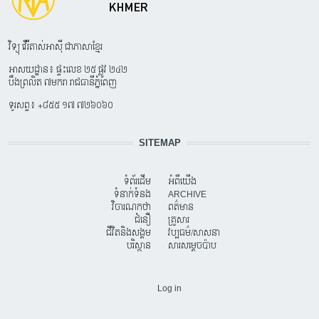
វិទ្យុ វើរីតាស់អាស៊ី ជាភាសាខ្មែរ
អាសយដ្ឋាន៖ ផ្ទះលេខ ២៥ ផ្លូវ ២៤២
បឹងព្រលិត ៧មករា រាជធានីភ្នំពេញ
ទូរសព្ទ៖ +៨៥៥ ១៧ ៧២៦០៦០
SITEMAP
ទំព័រដើម
អំពីយើង
ទំនាក់ទំនង
ARCHIVE
វិចារណកថា
ពត៌មាន
ជំនឿ
គ្រួសារ
ជីវិតនិងសង្គម
វប្បធម៌/សាសនា
បរិស្ថាន
សារសម្តេចប៉ាប
USER ACCOUNT MENU
Log in