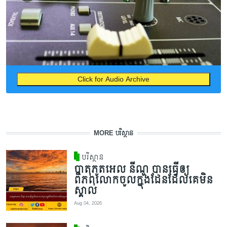
Click for Audio Archive
MORE បរិស្ថាន
បរិស្ថាន
បាតុភូតអេល នីណូ បានធ្វើឲ្យ
ពិភពលោកចូលក្នុងដែនដែលគេមិន
ស្គាល់
Aug 04, 2026