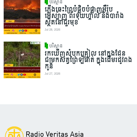
បរិស្ថាន
ភ្លើងឆេះព្រៃបំផ្លិចបំផ្លាញអឺរ៉ុប
អេស្ប៉ាញ ព័រទុយហ្គាល់ និងបារាំង
ស្ថិតនៅជួរមុខ
Jul 28, 2026
បរិស្ថាន
រកឃើញសំបុកគ្រៀល នៅក្នុងដែន
ជម្រកសត្វព្រៃឡំផាត់ ក្នុងដើមរដូវពង
កូន
Jul 27, 2026