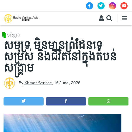
Skip to main content
បរិស្ថាន
សមុទ្រ មិនមានព្រំដែនទេ
សម្រស់ និងជីវិតនៅក្នុងតំបន់
សង្រ្គាម
By
Khmer Service
,
16 June, 2026