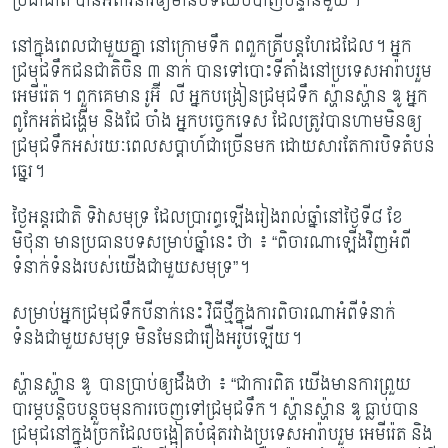
ប្រជាជាតិ បានអំពាវនាវឲ្យមានបទឈប់បាញ់បន្ទាន់មួយ។
នៅក្នុងពេលជាមួយគ្នា នៅក្រោមទឹក ពពួកត្រីបន្តហែរដដែល។
អ្នក
ជ្រមុជទឹកជនជាតិចិន ៣ នាក់ បានទៅបោះទីតាំងនៅប្រទេសអារ៉ាបរួម
អេមីរ៉េត។ ពួកគេមាន រូអ៊ី លី
អ្នកបង្រៀន​ជ្រមុជ​ទឹក ស្ហ៉ានស្ហ៉ាន ឌូ អ្នក
ពូកែអត់ដង្ហើម និងជែ ចាំង អ្នកបច្ចេកទេស​ ដែល​ត្រូវបាន​ហាម​មិន​ឲ្យ​
ជ្រមុជ​​ទឹក​អ​ស់​រយៈ​ពេល​សប្ដាហ៍ជាច្រើនមក ដោយសារតែការបិទតំបន់
ឆ្នេរ។
ថ្ងៃអន្តរជាតិ ទិវាសមុទ្រ ដែលប្រារព្ធឡើងរៀងរាល់ឆ្នាំនៅថ្ងៃទី៨ ខែ
មិថុនា មានប្រធានបទ​សម្រាប់​ឆ្នាំនេះ ថា ៖ “ពិចារណាឡើងវិញអំពី
ទំនាក់ទំនងរបស់យើងជាមួយសមុទ្រ”។
សម្រាប់អ្នកជ្រមុជទឹកបីនាក់នេះ វិធីថ្មីក្នុងការពិចារណាអំពីទំនាក់
ទំនងជាមួយសមុទ្រ មិនមែន​ជារឿង​អរូបីឡើយ។
ស្ហ៉ានស្ហ៉ាន ឌូ បានប្រាប់ឲ្យដឹងថា ៖ “ជាការពិត យើងមានការព្រួយ
បារម្ភបន្តិចបន្តួចមុនការ​ចេញទៅជ្រមុជទឹក។ ស្ហ៉ានស្ហ៉ាន ឌូ ធ្លាប់បាន
ជ្រមុជនៅក្នុងច្រកដែលចង្អៀតបំផុត​រវាង​ប្រទេស​​អារ៉ាប​រួម អេមីរ៉េត និង