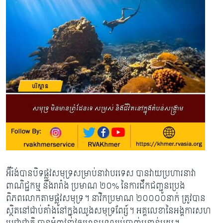
អ៊ីរ៉ង់បានបិទផ្លូវសមុទ្រសម្រាប់នាវាបរទេស បានវាយប្រហារនាវា
ពាណិជ្ជកម្ម និងរារាំង ប្រមាណ ២០% នៃការដឹកជញ្ជូនប្រេង
ពិភពលោកតាមផ្លូវសមុទ្រ។ នាវិកប្រមាណ ២០០០០​នាក់ ត្រូវបាន
ស្ថិតនៅជាប់គាំង​​នៅក្នុងឈូងសមុទ្រពែរ្ស៍។ អគ្គលេខានៃអង្គការសហ