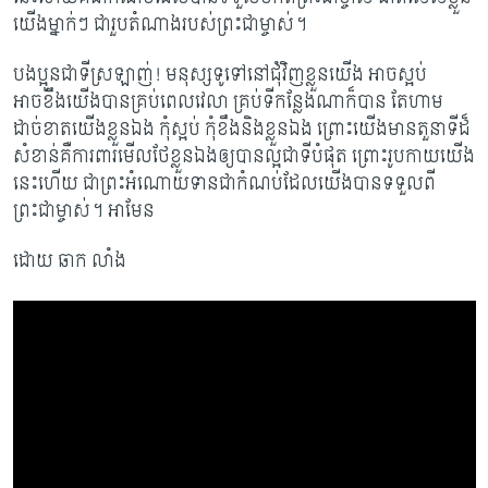
យើងម្នាក់ៗ ជារួបតំណាងរបស់ព្រះជាម្ចាស់។
បងប្អូនជាទីស្រឡាញ់! មនុស្សទូទៅនៅជុំវិញខ្លួនយើង អាចស្អប់
អាចខឹងយើងបានគ្រប់ពេលវេលា គ្រប់ទីកន្លែងណាក៏បាន តែហាម
ដាច់ខាតយើងខ្លួនឯង កុំស្អប់ កុំខឹងនិងខ្លួនឯង ព្រោះយើងមានតួនាទីដ៏
សំខាន់គឺការពារមើលថែខ្លួនឯងឲ្យបានល្អជាទីបំផុត ព្រោះរូបកាយយើង
នេះហើយ ជាព្រះអំណោយទានជាកំណប់​ដែលយើងបានទទួលពី
ព្រះជាម្ចាស់។ អាមែន
ដោយ​ ឆាក លាំង