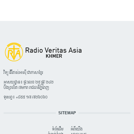
វិទ្យុ វើរីតាស់អាស៊ី ជាភាសាខ្មែរ
អាសយដ្ឋាន៖ ផ្ទះលេខ ២៥ ផ្លូវ ២៤២
បឹងព្រលិត ៧មករា រាជធានីភ្នំពេញ
ទូរសព្ទ៖ +៨៥៥ ១៧ ៧២៦០៦០
SITEMAP
ទំព័រដើម
អំពីយើង