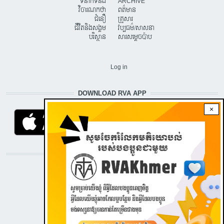
ទំនាក់ទំនង
ARCHIVE
វិចារណកថា
ពត៌មាន
ជំនឿ
គ្រួសារ
ជីវិតនិងសង្គម
វប្បធម៌/សាសនា
បរិស្ថាន
សារសម្តេចប៉ាប
USER ACCOUNT MENU
Log in
DOWNLOAD RVA APP
×
STAY CONNECTED WITH US!