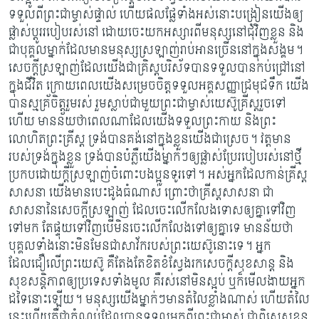
ទទួលពីព្រះជាម្ចាស់ផ្ទាល់ ហើយផលផ្លែទាំងអស់នោះបង្រៀនយើងឲ្យ
ផ្លាស់ប្តូររបៀបរស់នៅ ដោយចេះយកអស្សារពីមនុស្សនៅជុំវិញខ្លួន និង
ជាបុគ្គលម្នាក់ដែលមានមនុស្សស្រឡាញ់រាប់អានច្រើននៅក្នុងសង្គម។
សេចក្តីស្រឡាញ់ដែលយើងជាគ្រិស្តបរិស័ទបានទទួលបានកប់ជ្រៅនៅ
ក្នុងជីវិត ក្រោយពេលយើងសម្រេចចិត្តទទួលអគ្គសញ្ញាជ្រមុជទឹក យើង
បានស្មគ្រ័ចិត្តរួមរស់ រួមស្លាប់ជាមួយព្រះជាម្ចាស់យេស៊ូគ្រីស្តរួចទៅ
ហើយ មានន័យថាពេលណាដែលយើងទទួលព្រះកាយ និងព្រះ
លោហិតព្រះគ្រីស្ត ទ្រង់បានគង់នៅក្នុងខ្លួនយើងជាស្រេច។ វត្តមាន
របស់ទ្រង់ក្នុងខ្លួន ទ្រង់បានបំភ្លឺយើងម្នាក់ៗឲ្យផ្លាស់ប្រែរបៀបរស់នៅថ្មី
ប្រកបដោយក្តីស្រឡាញ់ចំពោះបងប្អូនទូរទៅ។ អស់អ្នកដែលកាន់គ្រីស្ត
សាសនា យើងមានបេះដូងធំណាស់ ព្រោះថាគ្រីស្តសាសនា ជា
សាសនានៃសេចក្តីស្រឡាញ់ ដែលចេះលើកលែងទោសឲ្យគ្នាទៅវិញ
ទៅមក តែផ្ទុយទៅវិញបើមិនចេះលើកលែងទៅឲ្យគ្នាទេ មានន័យថា
បុគ្គលទាំងនោះមិនមែនជាសាវ័ករបស់ព្រះយេស៊ូនោះទេ។ អ្នក
ដែលជឿលើព្រះយេស៊ូ គឺតែងតែខិតខំស្វែងរកសេចក្តីសុខសាន្ត និង
សុខសន្តិភាពឲ្យប្រទេសទាំងមូល គឺរស់នៅមិនស្អប់ ឬក៏មើលងាយអ្នក
ដទៃនោះឡើយ។ មនុស្សយើងម្នាក់ៗមានតំលៃខ្លាំងណាស់ ហើយតំលៃ
នេះហើយគឺជាកំណប់ដែលបានទទួលមកពីព្រះជាម្ចាស់ ជាពិសេសខ្លួន