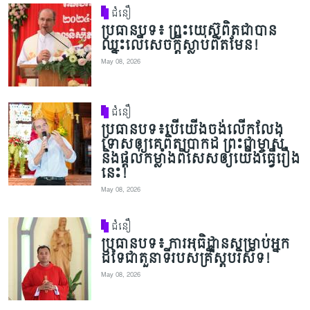
ជំនឿ
ប្រធានបទ៖ ព្រះយេស៊ូពិតជាបាន
ឈ្នះលើសេចក្តីស្លាប់ពិតមែន!
May 08, 2026
ជំនឿ
ប្រធានបទ៖បើយើងចង់លើកលែង
ទោសឲ្យគេពិតប្រាកដ ព្រះជាម្ចាស់
និងផ្តល់កម្លាំងពិសេសឲ្យយើងធ្វើរឿង
នេះ!
May 08, 2026
ជំនឿ
ប្រធានបទ៖ ការអធិដ្ឋានសម្រាប់អ្នក
ដទៃជាតួនាទីរបស់គ្រីស្តបរិស័ទ!​
May 08, 2026