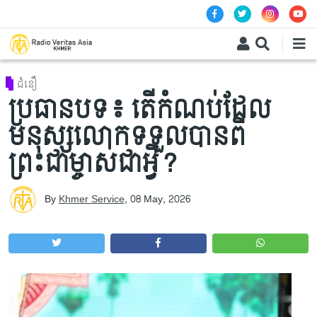
Skip to main content
ជំនឿ
ប្រធានបទ៖ តើកំណប់ដែល
មនុស្សលោកទទួលបានពី
ព្រះជាម្ចាស់ជាអ្វី?
By
Khmer Service
,
08 May, 2026