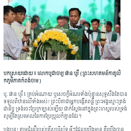
បកស្រាយដោយ៖ លោកបូជាចារ្យ ផាន បូរី (ព្រះសហគមន៍កាតូលិ
កភូមិភាគកំពង់ចាម)
បូ. ផាន បូរី៖ គ្រប់អំណោយ ឬសេចក្តីអំណរទាំង​ប៉ុន្មានសុទ្ធសឹងតែបាន
ទទួលពិឋានលើទាំងអស់! ព្រះបិតាជាអ្នកបង្កើតពន្លឺ ព្រះអង្គស្មោះត្រង់
ជានិច្ច ទ្រង់ចេះប្រែក្រឡាស់ឡើយ ជាក់ស្តែងនៅក្នុងព្រះហស្តរបស់ទ្រង់
សូម្បីតែស្រមោលនៃការប្រែប្រួលក៏គ្មានដែរ។
បងប្អូន! តាមជំនឿរបស់គ្រីស្តបរិស័ទ អ្វីៗដែលយើងមាន គឺយើងបាន