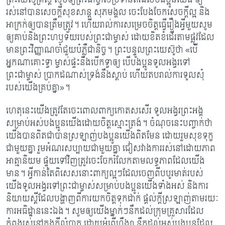
រស់នៅបានសេចក្តីសុខសាន្ត សុភមង្គល ចេះបែងចែកសេចក្តីល្អ និង
អាក្រក់ឲ្យបានត្រឹមត្រូវ។ ហើយរាល់ការសម្រេចចិត្តធ្វើរឿងអ្វីមួយសូម
ឲ្យគាប់និងព្រះហឫទ័យរបស់ព្រះជាម្ចាស់ ដោយខិតខំដើរតាមផ្លូវដែល
មានព្រះវិញ្ញាណចាំជួយបំភ្លឺជានិច្ច។ ព្រះបន្ទូលព្រះយេស៊ូថា «បើ
អ្នកណាគោះទ្វា ម្ចាស់ផ្ទះនឹងបើកទ្វាឲ្យ បើបងប្អូនទូលអង្វរទៅ
ព្រះជាម្ចាស់ ប្រាកដណាស់ទ្រង់នឹងស្តាប់ ហើយតបរាល់ការទូលសុំ
របស់យើងគ្រប់គ្នា»។
ហេតុនេះយើងត្រូវតែចេះពោលពាក្យកោតសសើរ ទូលអង្វរព្រះអង្គ
សម្រាប់អស់បងប្អូនយើងដោយចិត្តស្មោះត្រង់។ ចំណុចនេះបញ្ចាក់ថា
យើងបានពិតជាបានស្រឡាញ់បងប្អូនយើងពិតមែន ដោយរួមសុខទុក្ខ
ជាមួយគ្នា រួមអំណរសប្បាយជាមួយគ្នា ជៀសវាងការរស់នៅដោយភាព
អាត្មានិយម ផ្ទុយទៅវិញត្រូវចេះចែករំលែកតាមលទ្ធភាពដែលយើង
មាន។ អ្វីកាន់តែពិសេសនោះពាក្យល្អៗដែលចេញពីបបូរមាត់របស់
យើងទូលអង្វរទៅព្រះជាម្ចាស់សម្រាប់បងប្អូនយើងទាំងអស់ និងការ
និយាយស្តីដែលបង្ហាញពីការយកចិត្តទុកដាក់ ផ្តល់ក្តីស្រឡាញ់តាមរយៈ
ការអធិដ្ឋាននេះឯង។ សូមឲ្យយើងម្នាក់ៗនឹកដល់ក្រុមគ្រួសារដែល
កំពុងរស់នៅក្នុងក្តីលំបាក ដោយអំពើហឹង្សា នឹកដល់អស់បងប្អូនដែល