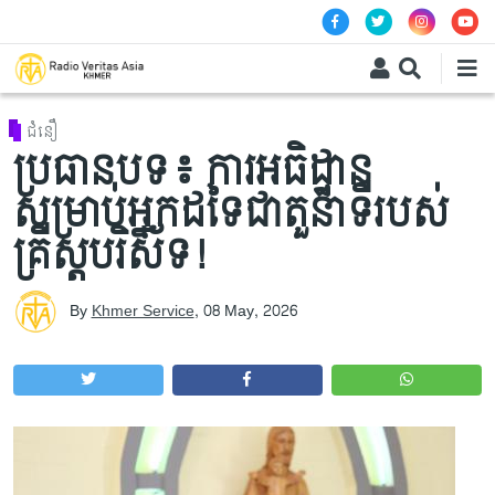
Skip to main content
ជំនឿ
ប្រធានបទ៖ ការអធិដ្ឋាន
សម្រាប់អ្នកដទៃជាតួនាទីរបស់
គ្រីស្តបរិស័ទ!​
By
Khmer Service
,
08 May, 2026