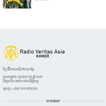
វិទ្យុ វើរីតាស់អាស៊ី ជាភាសាខ្មែរ
អាសយដ្ឋាន៖ ផ្ទះលេខ ២៥ ផ្លូវ ២៤២
បឹងព្រលិត ៧មករា រាជធានីភ្នំពេញ
ទូរសព្ទ៖ +៨៥៥ ១៧ ៧២៦០៦០
SITEMAP