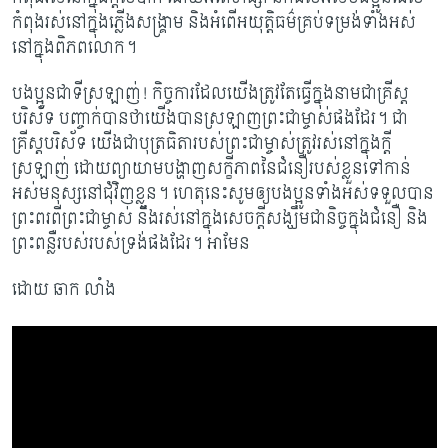
កំពុងរស់នៅក្នុងភ្លើងសង្គ្រាម និងអំពើអយុត្តិធម៌គ្រប់ទម្រង់ទាំងអស់
នៅក្នុងពិភពលោក។
បងប្អូនជាទីស្រឡាញ់! កិច្ចការដែលយើងត្រូវតែធ្វើក្នុងនាមជាគ្រីស្ត
បរិស័ទ បញ្ចាក់បានថាយើង​បានស្រឡាញព្រះជាម្ចាស់ផងដែរ។ ជា
គ្រីស្តបរិស័ទ យើងជាបុត្រធិតារបស់ព្រះជាម្ចាស់ត្រូវរស់នៅក្នុងក្តី
ស្រឡាញ់ ដោយព្យាយាមបង្ហាញសក្ខីភាពនៃជំនឿរបស់ខ្លួនទៅកាន់
អស់មនុស្សនៅជុំវិញខ្លួន។ ហេតុនេះសូមឲ្យបងប្អូនទាំងអស់ទទួលបាន
ព្រះពរពីព្រះជាម្ចាស់​ នឹងរស់នៅក្នុងសេចក្តីសង្ឃឹមជានិច្ចក្នុងជំនឿ​ និង
ព្រះពន្លឺរបស់របស់ទ្រង់ផងដែរ។ អាមែន
ដោយ ឆាក លាំង