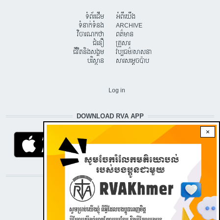
ទំព័រដើម
អំពីយើង
ទំនាក់ទំនង
ARCHIVE
វិចារណកថា
ពត៌មាន
ជំនឿ
គ្រួសារ
ជីវិតនិងសង្គម
វប្បធម៌/សាសនា
បរិស្ថាន
សារសម្តេចប៉ាប
USER ACCOUNT MENU
Log in
DOWNLOAD RVA APP
×
STAY CONNECTED WITH US!