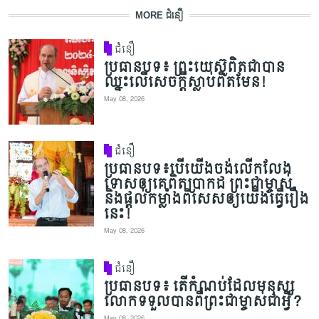
MORE ជំនឿ
ជំនឿ
ប្រធានបទ៖ ព្រះយេស៊ូពិតជាបាន
ឈ្នះលើសេចក្តីស្លាប់ពិតមែន!
May 08, 2026
ជំនឿ
ប្រធានបទ៖បើយើងចង់លើកលែង
ទោសឲ្យគេពិតប្រាកដ ព្រះជាម្ចាស់
និងផ្តល់កម្លាំងពិសេសឲ្យយើងធ្វើរឿង
នេះ!
May 08, 2026
ជំនឿ
ប្រធានបទ៖ តើកំណប់ដែលមនុស្ស
លោកទទួលបានពីព្រះជាម្ចាស់ជាអ្វី?
May 08, 2026