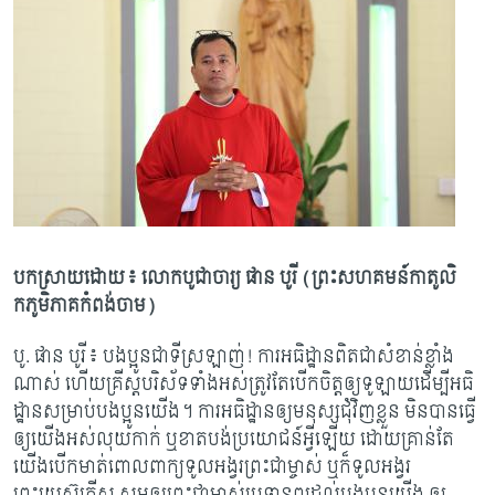
បកស្រាយដោយ៖ លោកបូជាចារ្យ ផាន បូរី (ព្រះសហគមន៍កាតូលិ
កភូមិភាគកំពង់ចាម)
បូ. ផាន បូរី៖ បងប្អូនជាទីស្រឡាញ់! ការអធិដ្ឋានពិតជាសំខាន់ខ្លាំង
ណាស់ ហើយគ្រីស្តបរិស័ទទាំងអស់ត្រូវតែបើកចិត្តឲ្យទូឡាយដើម្បីអធិ
ដ្ឋានសម្រាប់បងប្អូនយើង។ ការអធិដ្ឋានឲ្យមនុស្សជុំវិញខ្លួន មិនបានធ្វើ
ឲ្យយើងអស់លុយកាក់ ឬខាតបង់ប្រយោជន៍អ្វីឡើយ ដោយគ្រាន់តែ
យើងបើកមាត់ពោលពាក្យទូលអង្វរព្រះជាម្ចាស់ ឬក៏ទូលអង្វរ
ព្រះយេស៊ូគ្រីស្ត សូមឲ្យព្រះជាម្ចាស់ប្រទានពរដល់បងប្អូនយើង ឲ្យ