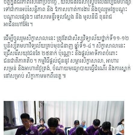
ចិត្តក្នុងជីវភាពរស់នៅប្រចាំថ្ងៃ , យល់ដឹងវិធីសាស្រ្តបំលែងវប្បធម៌ហិង្សា
ទៅជាការអប់រំសន្តិភាព និង ឱកាសហាត់ការងារ និងចូលរួមវគ្គបណ្តុះ
បណ្តាលផ្សេងៗ នៅសារមន្ទីរទួលស្លែង និង មូលនិធិ ខុនរ៉ាដ
អាដិនហៅអ៊ែរ។
ដើម្បីចូលរួមសិក្ខាសាលានេះ ត្រូវតែជាសិស្សវិទ្យាល័យថ្នាក់ទី១១-១២
ឬនិស្សិតមហាវិទ្យល័យគ្រប់មុខជំនាញ ឆ្នាំទី១-៤។ សិក្ខាសាលានេះ
ជ្រើសរើសយុវជនតែ ២៥នាក់ ប៉ុណ្ណោះ និងផ្តល់អាទិភាពចំពោះ
ជនជាតិភាគតិច។ កម្មវិធីផ្តល់ជូននូវ សម្ភារសិក្ខាសាលា
, អាហារ
សម្រន់ និងអាហារថ្ងៃត្រង់, ចំណាយមធ្យោបាយធ្វើដំណើរ និងការស្នាក់
នៅសម្រាប់ សិក្ខាកាមមកពីខេត្ត៕