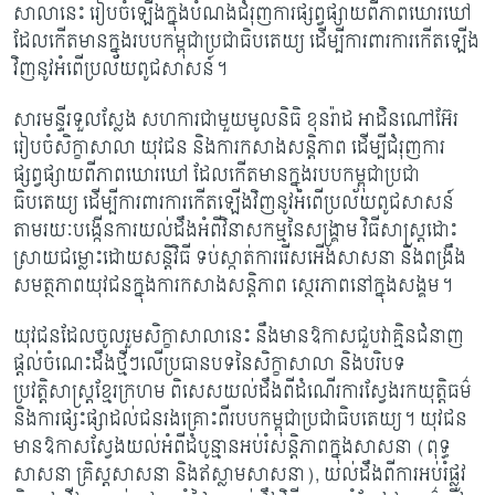
សាលានេះ រៀបចំឡើងក្នុងបំណងជំរុញការផ្សព្វផ្សាយពីភាពឃោរឃៅ
ដែលកើតមានក្នុងរបបកម្ពុជាប្រជាធិបតេយ្យ ដើម្បីការពារការកើតឡើង
វិញនូវអំពើប្រល័យពូជសាសន៍។
សារមន្ទីរទួលស្លែង សហការជាមួយមូលនិធិ ខុនរ៉ាដ អាដិនណៅអ៊ែរ
រៀបចំសិក្ខាសាលា យុវជន និងការកសាងសន្តិភាព ដើម្បីជំរុញការ
ផ្សព្វផ្សាយពីភាពឃោរឃៅ ដែលកើតមានក្នុងរបបកម្ពុជាប្រជា
ធិបតេយ្យ ដើម្បីការពារការកើតឡើងវិញនូវអំពើប្រល័យពូជសាសន៍
តាមរយៈបង្កើនការយល់ដឹងអំពីវិនាសកម្មនៃសង្គ្រាម វិធីសាស្ត្រដោះ
ស្រាយជម្លោះដោយសន្តិវិធី ទប់ស្កាត់ការរើសអើងសាសនា និងពង្រឹង
សមត្ថភាពយុវជនក្នុងការកសាងសន្តិភាព ស្ថេរភាពនៅក្នុងសង្គម។
យុវជនដែលចូលរួមសិក្ខាសាលានេះ នឹងមានឱកាសជួបវាគ្មិនជំនាញ
ផ្តល់ចំណេះដឹងថ្មីៗលើប្រធានបទនៃសិក្ខាសាលា និងបរិបទ
ប្រវត្តិសាស្ត្រខ្មែរក្រហម ពិសេសយល់ដឹងពីដំណើរការស្វែងរកយុត្តិធម៌
និងការផ្សះផ្សាដល់ជនរងគ្រោះពីរបបកម្ពុជាប្រជាធិបតេយ្យ។ យុវជន
មានឱកាសស្វែងយល់អំពីដំបូន្មានអប់រំសន្តិភាពក្នុងសាសនា (ពុទ្ធ
សាសនា គ្រិស្តសាសនា និងឥស្លាមសាសនា)
, យល់ដឹងពីការអប់រំផ្លូវ