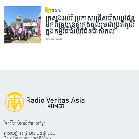
គ្រួសារ
ក្រសួងអប់រំ ប្រកាសជ្រើសរើសយុវជន
មកពីគ្រប់ខេត្តក្រុងចូលរួមជាប្រតិភូជំរំ
ក្នុងកម្មវិធីជំរំយុវជនជាសកល
Sep 29, 2025
វិទ្យុ វើរីតាស់អាស៊ី ជាភាសាខ្មែរ
អាសយដ្ឋាន៖ ផ្ទះលេខ ២៥ ផ្លូវ ២៤២
បឹងព្រលិត ៧មករា រាជធានីភ្នំពេញ