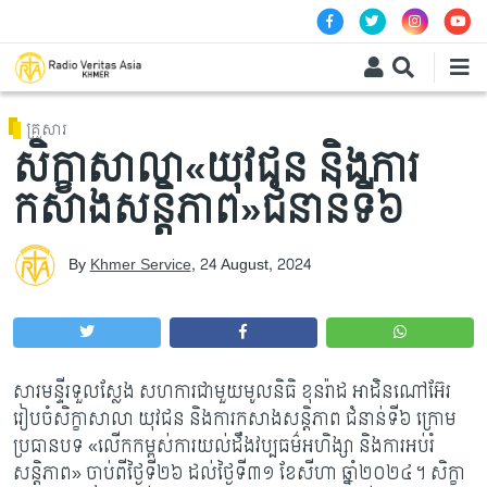
Skip to main content
គ្រួសារ
សិក្ខាសាលា«យុវជន និងការ
កសាងសន្តិភាព»ជំនាន់ទី៦
By
Khmer Service
,
24 August, 2024
សារមន្ទីរទួលស្លែង សហការជាមួយមូលនិធិ ខុនរ៉ាដ អាដិនណៅអ៊ែរ
រៀបចំសិក្ខាសាលា យុវជន និងការកសាងសន្តិភាព ជំនាន់ទី៦ ក្រោម
ប្រធានបទ
«លើកកម្ពស់ការយល់ដឹងវប្បធម៌អហិង្សា និងការអប់រំ
សន្តិភាព» ចាប់ពីថ្ងៃទី២៦ ដល់ថ្ងៃទី៣១ ខែសីហា ឆ្នាំ២០២៤។ សិក្ខា