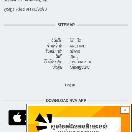
ទូរសព្ទ៖ +៨៥៥ ១៧ ៧២៦០៦០
SITEMAP
ទំព័រដើម
អំពីយើង
ទំនាក់ទំនង
ARCHIVE
វិចារណកថា
ពត៌មាន
ជំនឿ
គ្រួសារ
ជីវិតនិងសង្គម
វប្បធម៌/សាសនា
បរិស្ថាន
សារសម្តេចប៉ាប
USER ACCOUNT MENU
Log in
DOWNLOAD RVA APP
×