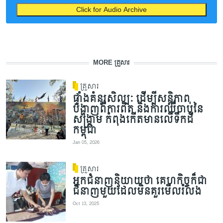
Click for Audio Archive
MORE គ្រួសារ
គ្រួសារ
ផ្ទាំងគំនូរសិល្បៈ ដើម្បីសន្តិភាព
បង្ហាញពីការពិត និងការឈឺចាប់នៃ
សង្គ្រាម កំពុងកើតមានលើទឹកដី
កម្ពុជា
Jan 05, 2026
គ្រួសារ
អ្នកជំនាញនិយាយថា គេហកិច្ចក៏ជា
ជំនាញមួយដែលមិនគួរមើលរំលង
Oct 13, 2025