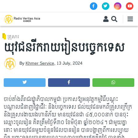
Skip to main content
គ្រួសារ
យុវជនរីករាយរៀនបច្ចេកទេស
By
Khmer Service
,
13 July, 2024
ចាប់តាំងពីរាជរដ្ឋាភិបាលកម្ពុជា ប្រកាសឱ្យអនុវត្តកម្មវិធីបណ្តុះ
បណ្តាលជំនាញវិជ្ជាជីវៈ និងបច្ចេកទេស ដល់យុវជនមកពីគ្រួសារក្រីក្រ
និងគ្រួសារងាយរងហានិភ័យ មានយុវជនជា ៤៥
,០០០នាក់ បានចុះ
ឈ្មោះចូលរៀន គិតត្រឹមថ្ងៃទី៣០ ខែមិថុនា ឆ្នាំ២០២៤។ ជាមួយគ្នា
នោះ មានយុវជនមួយចំនួនដែលបានរៀន បានបង្ហាញពីការសប្បាយ
ចិត្ត ព្រោះទទួលបានការបណ្ដុះបណ្ដាលដោយឥតគិតថ្លៃ បានទាំង