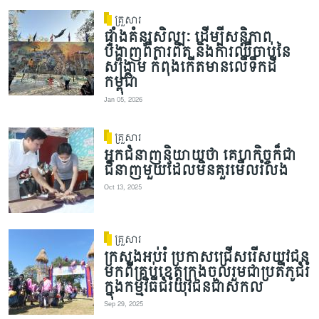
គ្រួសារ
ផ្ទាំងគំនូរសិល្បៈ ដើម្បីសន្តិភាព
បង្ហាញពីការពិត និងការឈឺចាប់នៃ
សង្គ្រាម កំពុងកើតមានលើទឹកដី
កម្ពុជា
Jan 05, 2026
គ្រួសារ
អ្នកជំនាញនិយាយថា គេហកិច្ចក៏ជា
ជំនាញមួយដែលមិនគួរមើលរំលង
Oct 13, 2025
គ្រួសារ
ក្រសួងអប់រំ ប្រកាសជ្រើសរើសយុវជន
មកពីគ្រប់ខេត្តក្រុងចូលរួមជាប្រតិភូជំរំ
ក្នុងកម្មវិធីជំរំយុវជនជាសកល
Sep 29, 2025