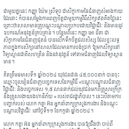
ជាមួយគ្នានេះ កញ្ញា យ៉ែម ស្រីទូច ជាសិក្ខាកាមនៃជំនាញសំអាងកាយ
ដែរនោះ ក៏បានសម្តែងការពេញចិត្តជាមួយកម្មវិធីសិក្សាឥតគិតថ្លៃនេះ
ព្រោះថាសាលាមានគ្រូបណ្តុះបណ្តាលប្រកបដោយវិជ្ជាជីវៈ និងមាននូវ
ឧបករណ៍អនុវត្តន៍គ្រប់គ្រាន់។ បន្ថែមពីនេះ កញ្ញា អោ ធីតា ជា
សិក្ខាកាមនៃជំនាញដុតនំ បានលើកទឹកចិត្តដល់សិស្ស ដែលខ្វះលទ្ធ
ភាពក្នុងការសិក្សានៅសាលាដែលមានការបង់ប្រាក់ ឱ្យមកសិក្សានៅ
វិទ្យាស្ថានជាតិសហគ្រិន និងនវានុវត្តន៍ ទៅតាមជំនាញដែលវិទ្យាស្ថាន
មាន។
គិតត្រឹមឆមាសទី១ ឆ្នាំ២០២៤ យុវជនជាង ៤៥
,០០០នាក់ បានចុះ
ឈ្មោះចូលរៀនជំនាញបច្ចេកទេសនៃកម្មវិធី «បណ្តុះបណ្តាលជំនាញ
វិជ្ជាជីវៈ និងបច្ចេកទេស ១,៥ លាននាក់‍ដល់យុវជនមកពីគ្រួសារក្រីក្រ
និងគ្រួសារងាយរងហានិភ័យ » របស់រាជរដ្ឋាភិបាល។ នេះបើតាមការ
បញ្ជាក់របស់ លោក កត្តា អ៊ន អ្នកនាំពាក្យក្រសួងការងារ និងបណ្តុះ
បណ្តាលវិជ្ជាជីវៈ នៅថ្ងៃទី១១ ខែកក្កដា ឆ្នាំ២០២៤។
លោក កត្តា អ៊ន អ្នកនាំពាក្យក្រសួងការងារ បានឱ្យដឹងថា ចាប់ពី