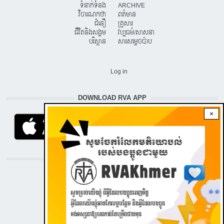
ទំនាក់ទំនង
ARCHIVE
វិចារណកថា
ពត៌មាន
ជំនឿ
គ្រួសារ
ជីវិតនិងសង្គម
វប្បធម៌/សាសនា
បរិស្ថាន
សារសម្តេចប៉ាប
USER ACCOUNT MENU
Log in
DOWNLOAD RVA APP
×
STAY CONNECTED WITH US!