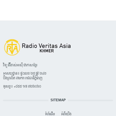
វិទ្យុ វើរីតាស់អាស៊ី ជាភាសាខ្មែរ
អាសយដ្ឋាន៖ ផ្ទះលេខ ២៥ ផ្លូវ ២៤២
បឹងព្រលិត ៧មករា រាជធានីភ្នំពេញ
ទូរសព្ទ៖ +៨៥៥ ១៧ ៧២៦០៦០
SITEMAP
ទំព័រដើម
អំពីយើង