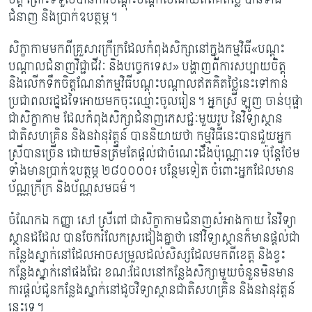
ជំនាញ និងប្រាក់ឧបត្ថម្ភ។
សិក្ខាកាមមកពីគ្រួសារក្រីក្រដែលកំពុងសិក្សានៅក្នុងកម្មវិធី
«បណ្តុះ
បណ្តាលជំនាញវិជ្ជាជីវៈ និងបច្ចេកទេស» បង្ហាញពីការសប្បាយចិត្ត
និងលើកទឹកចិត្តណែនាំកម្មវិធីបណ្តុះបណ្តាលឥតគិតថ្លៃនេះទៅកាន់
ប្រជាពលរដ្ឋដទៃអោយមកចុះឈ្មោះចូលរៀន។ អ្នកស្រី ឡូញ ចាន់បុផ្ផា
ជាសិក្ខាកាម ដែលកំពុងសិក្សាជំនាញភេសជ្ជៈមួយរូប នៃវិទ្យាស្ថាន
ជាតិសហគ្រិន និងនវានុវត្តន៍ បាននិយាយថា កម្មវិធីនេះបានជួយអ្នក
ស្រីបានច្រើន ដោយមិនត្រឹមតែផ្តល់ជាចំណេះដឹងប៉ុណ្ណោះទេ ប៉ុន្ដែថែម
ទាំងមានប្រាក់ឧបត្ថម្ភ ២៨០០០០៛ បន្ថែមទៀត ចំពោះអ្នកដែលមាន
ប័ណ្ណក្រីក្រ និងប័ណ្ណសមធម៌។
ចំណែកឯ កញ្ញា សៅ ស្រីពៅ ជាសិក្ខាកាមជំនាញសំអាងកាយ នៃវិទ្យា
ស្ថានដដែល បានចែករំលែកស្រដៀងគ្នាថា នៅវិទ្យាស្ថានក៏មានផ្តល់ជា
កន្លែងស្នាក់នៅដែលអាចសម្រួលដល់សិស្សដែលមកពីខេត្ត និងខ្វះ
កន្លែងស្នាក់នៅផងដែរ ខណ:ដែលនៅកន្លែងសិក្សាមួយចំនួនមិនមាន
ការផ្តល់ជូនកន្លែងស្នាក់នៅដូចវិទ្យាស្ថានជាតិសហគ្រិន និងនវានុវត្តន៍
នេះទេ។