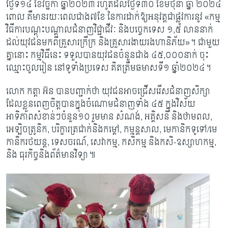
ថ្ងៃទី១៤ ខែវិច្ឆិកា ឆ្នាំ២០២៣ រហូតដល់ថ្ងៃទី៣០ ខែមិថុនា ឆ្នាំ ២០២៤
ពោល គឺមានរយៈពេលជាង៧ខែ នៃការដាក់ឱ្យអនុវត្តជាផ្លូវការនូវ
«កម្ម
វិធីការបណ្តុះបណ្តាលជំនាញវិជ្ជាជីវៈ និងបច្ចេកទេស ១,៥ លាននាក់
ដល់យុវជនមកពីគ្រួសារក្រីក្រ និងគ្រួសារងាយរងហានិភ័យ»។ ជាមួយ
គ្នានោះ កម្មវិធីនេះ ទទួលបានយុវជនចំនួនជាង ៤៥,០០០នាក់ ចុះ
ឈ្មោះចូលរៀន នៅទូទាំងប្រទេស គិតត្រឹមឆមាសទី១ ឆ្នាំ២០២៤។
លោក កត្តា អ៊ន បានបញ្ជាក់ថា យុវជនអាចជ្រើសរើសជំនាញសិក្សា
ដែលខ្លួនពេញចិត្តបានក្នុងចំណោមជំនាញទាំង ៤៥ ក្នុងវិស័យ
អាទិភាពសំខាន់ៗចំនួន១០ រួមមាន សំណង់
, អគ្គិសនី និងថាមពល,
អេឡិចត្រូនិក, បរិក្ខារត្រជាក់និងកម្ដៅ, កម្មន្តសាល, មេកានិកទូទៅ/មេ
កានិករថយន្ត, ទេសចរណ៍, សេវាកម្ម, កសិកម្ម និងកសិ-ឧស្សាហកម្ម,
និង ធុរកិច្ចនិងព័ត៌មានវិទ្យា៕