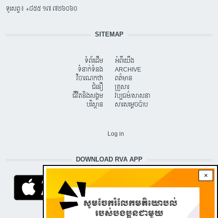
ទូរសព្ទ៖ +៨៥៥ ១៧ ៧២៦០៦០
SITEMAP
ទំព័រដើម
អំពីយើង
ទំនាក់ទំនង
ARCHIVE
វិចារណកថា
ពត៌មាន
ជំនឿ
គ្រួសារ
ជីវិតនិងសង្គម
វប្បធម៌/សាសនា
បរិស្ថាន
សារសម្តេចប៉ាប
USER ACCOUNT MENU
Log in
DOWNLOAD RVA APP
×