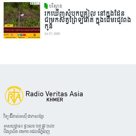
បរិស្ថាន
រកឃើញសំបុកគ្រៀល នៅក្នុងដែន
ជម្រកសត្វព្រៃឡំផាត់ ក្នុងដើមរដូវពង
កូន
Jul 27, 2026
វិទ្យុ វើរីតាស់អាស៊ី ជាភាសាខ្មែរ
អាសយដ្ឋាន៖ ផ្ទះលេខ ២៥ ផ្លូវ ២៤២
បឹងព្រលិត ៧មករា រាជធានីភ្នំពេញ