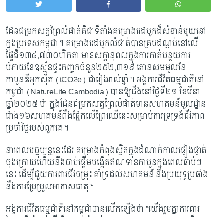
ដែនជម្រកសត្វព្រៃលំផាត់គឺជាទីតាំងគម្រោងរេដបូកដ៏សំខាន់មួយនៅ
ក្នុងប្រទេសកម្ពុជា។ គម្រោងរេដបូកលំផាត់បានគ្របដណ្ដប់នៅលើ
ផ្ទៃដី១៣៤
,៧៣០ហិកតា មានសក្តានុពលក្នុងការកាត់បន្ថយការ
បំភាយនៃឧស្ម័នផ្ទះកញ្ចក់ចំនួន២៥២,៣១៩ តោនសមមូលនៃ
កាបូនឌីអុកស៊ីត (tCO2e) ជារៀងរាល់ឆ្នាំ។ អង្គការជីវិតធម្មជាតិនៅ
កម្ពុជា (NatureLife Cambodia) បានឱ្យដឹងនៅថ្ងៃទី២១ ខែមីនា
ឆ្នាំ២០២៥ ថា ក្នុងដែនជម្រកសត្វព្រៃលំផាត់មានសហគមន៍មូលដ្ឋាន
ជាង១៦សហគមន៍ពឹងផ្អែកលើព្រៃឈើនេះសម្រាប់ការទ្រទ្រង់ជីវភាព
ប្រចាំថ្ងៃរបស់ពួកគេ។
នាពេលបច្ចុប្បន្ននេះដែរ គម្រោងកំពុងស្ថិតក្នុងដំណាក់កាលផ្ទៀងផ្ទាត់
ចុងក្រោយហើយនឹងចាប់ផ្តើមបង្កើតឥណទានកាបូនក្នុងពេលឆាប់ៗ
នេះ ដើម្បីជួយការពារជីវចម្រុះ គាំទ្រដល់សហគមន៍ និងប្រយុទ្ធប្រឆាំង
នឹងការប្រែប្រួលអាកាសធាតុ។
អង្គការជីវិតធម្មជាតិនៅកម្ពុជាបានលើកឡើងថា
”យើងរួមគ្នាការពារ