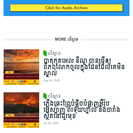
Click for Audio Archive
MORE បរិស្ថាន
បរិស្ថាន
បាតុភូតអេល នីណូ បានធ្វើឲ្យ
ពិភពលោកចូលក្នុងដែនដែលគេមិន
ស្គាល់
Aug 04, 2026
បរិស្ថាន
ភ្លើងឆេះព្រៃបំផ្លិចបំផ្លាញអឺរ៉ុប
អេស្ប៉ាញ ព័រទុយហ្គាល់ និងបារាំង
ស្ថិតនៅជួរមុខ
Jul 28, 2026