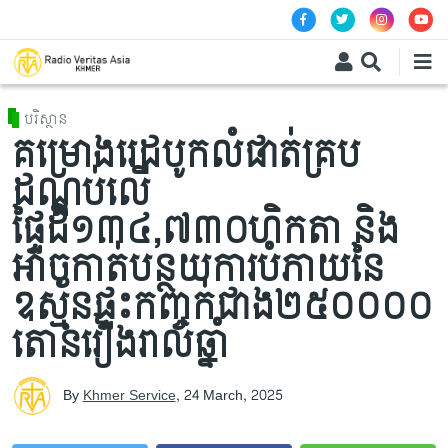
Skip to main content
បរិស្ថាន
គម្រោងរេដបូកលំផាត់គ្រប
ដណ្ដប់លើ
ផ្ទៃដី១៣៤,៧៣០ហិកតា និង
អាចកាត់បន្ថយការបំភាយនៃ
ឧស្ម័នផ្ទះកញ្ចក់ជាង២៥០០០០
តោនរៀងរាល់ឆ្នាំ
By
Khmer Service
,
24 March, 2025