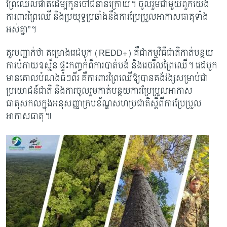
ព្រៃឈើលំផាត់ដើម្បីកូនចៅជំនាន់ក្រោយ។ ចូលរួមជាមួយពួកយើង
ការពារព្រៃឈើ និងប្រយុទ្ធប្រឆាំងនឹងការប្រែប្រួលអាកាសធាតុទាំង
អស់គ្នា”។
គួរបញ្ជាក់ថា គម្រោងរេដបូក (
REDD+) គឺជាកម្មវិធីជាតិកាត់បន្ថយ
ការបំភាយឧស័្មន ផ្ទះកញ្ចក់ពីការបាត់បង់ និងរេចរឹលព្រៃឈើ។ រេដបូក
មានគោលបំណងធំៗពីរ គឺការពារព្រៃឈើឱ្យបានគង់វង្សសម្រាប់ជា
ប្រយោជន៍ជាតិ និងការចូលរួមកាត់បន្ថយការប្រែប្រួលអាកាស
ធាតុសកលក្នុងអនុសញ្ញាក្របខ័ណ្ឌសហប្រជាតិស្តីពីការប្រែប្រួល
អាកាសធាតុ៕