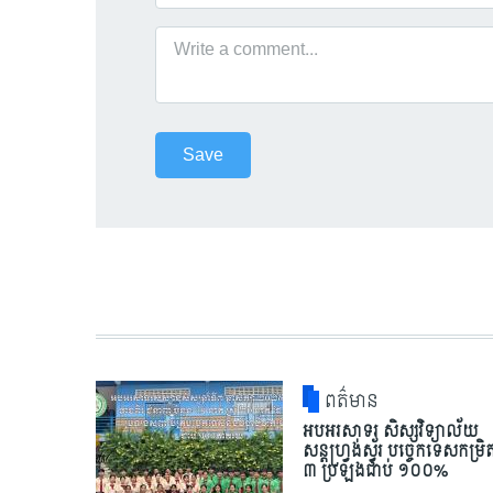
ពត៌មាន
អបអរសាទរ សិស្សវិទ្យាល័យ
សន្តហ្វ្រង់ស្វ័រ បច្ចេកទេសកម្រិ
៣ ប្រឡងជាប់ ១០០%