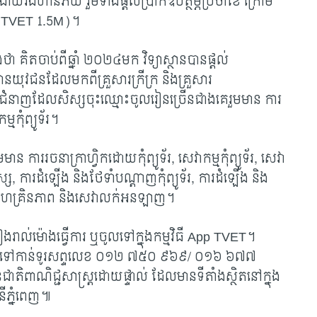
ាយរងហានិភ័យ រួមទាំងផ្ដល់ប្រាក់ឧបត្ថម្ភប្រចាំខែ ក្រោម
(
TVET 1.5M)។
ថា គិតចាប់ពីឆ្នាំ ២០២៤មក វិទ្យាស្ថានបានផ្ដល់
យុវជនដែលមកពីគ្រួសារក្រីក្រ និងគ្រួសារ
ជំនាញដែលសិស្សចុះឈ្មោះចូលរៀនច្រើនជាងគេរួមមាន ការ
្មកុំព្យូទ័រ។
ន ការរចនាក្រាហ្វិកដោយកុំព្យូទ័រ, សេវាកម្មកុំព្យូទ័រ, សេវា
្ស, ការដំឡើង និងថែទាំបណ្តាញកុំព្យូទ័រ, ការដំឡើង និង
ម និងសហគ្រិនភាព និងសេវាលក់អនឡាញ។
រាល់ម៉ោងធ្វើការ ឬចូលទៅក្នុងកម្មវិធី
App TVET។
ាក់ទងទៅកាន់ទូរសព្ទលេខ ០១២ ៧៥០ ៩៦៩/ ០១៦ ៦៧៧
ពាណិជ្ជសាស្ត្រដោយផ្ទាល់ ដែលមានទីតាំងស្ថិតនៅក្នុង
នីភ្នំពេញ៕