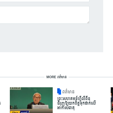
MORE ពត៌មាន
ពត៌មាន
ព្រះសហគមន៍ហ្វីលីពីន
ត
ជំរុញឱ្យយកចិត្តទុកដាក់លើ
អាកាសធាតុ