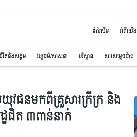
ទំព័រដើម
អំពីយើង
ជីវិតនិងសង្គម
វប្បធម៌/សាសនា
បរិស្ថាន
សារសម្តេចប៉ាប
វជនមកពីគ្រួសារក្រីក្រ និង
ឋជិត ៣ពាន់នាក់