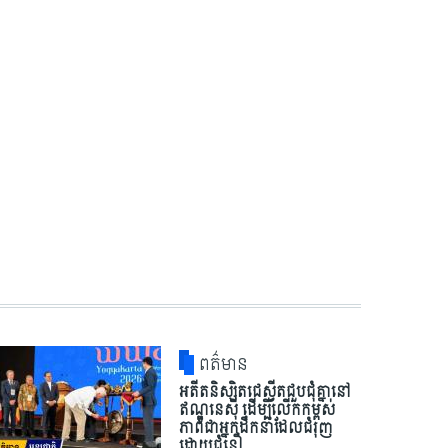
ពត៌មាន
អតីតនិស្សិតជេស្វីតជួបជុំគ្នានៅ
ឥណ្ឌូនេស៊ី ដើម្បីលើកកម្ពស់
ភាពជាអ្នកដឹកនាំដែលជំរុញ
ដោយជំនឿ