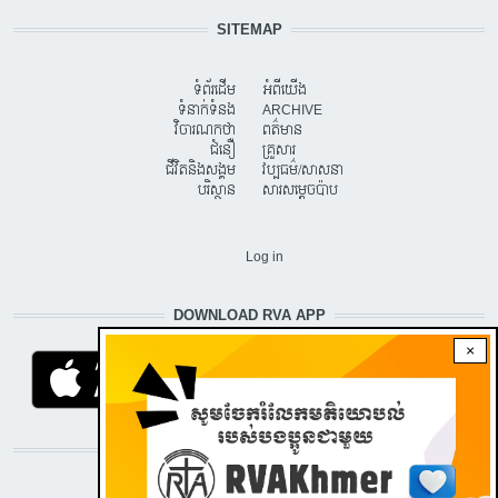
SITEMAP
ទំព័រដើម
អំពីយើង
ទំនាក់ទំនង
ARCHIVE
វិចារណកថា
ពត៌មាន
ជំនឿ
គ្រួសារ
ជីវិតនិងសង្គម
វប្បធម៌/សាសនា
បរិស្ថាន
សារសម្តេចប៉ាប
USER ACCOUNT MENU
Log in
DOWNLOAD RVA APP
×
STAY CONNECTED WITH US!