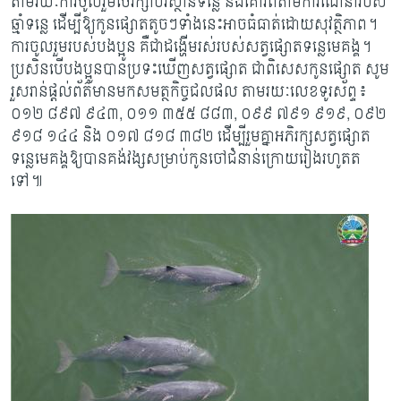
តាមរយៈការចូលរួមថែរក្សាបរិស្ថានទន្លេ និងគោរពតាមការណែនាំរបស់
ឆ្មាំទន្លេ ដើម្បីឱ្យកូនផ្សោតតូចៗទាំងនេះអាចធំធាត់ដោយសុវត្ថិភាព។
ការចូលរួមរបស់បងប្អូន គឺជាដង្ហើមរស់របស់សត្វផ្សោតទន្លេមេគង្គ។
ប្រសិនបើបងប្អូនបានប្រទះឃើញសត្វផ្សោត ជាពិសេសកូនផ្សោត សូម
រួសរាន់ផ្តល់ព័ត៌មានមកសមត្ថកិច្ចជលផល តាមរយៈលេខទូរស័ព្ទ៖
០១២ ៨៩៧ ៩៤៣, ០១១ ៣៥៥ ៨៨៣, ០៩៩ ៧៩១ ៩១៩, ០៩២
៩១៨ ១៤៤ និង ០១៧ ៨១៨ ៣៨២ ដើម្បីរួមគ្នាអភិរក្សសត្វផ្សោត
ទន្លេមេគង្គឱ្យបានគង់វង្សសម្រាប់កូនចៅជំនាន់ក្រោយរៀងរហូតត
ទៅ៕