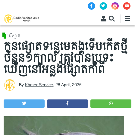
Skip to main content
បរិស្ថាន
កូនផ្សោតទន្លេមេគង្គទើបកើតថ្មី
ចំនួន១ក្បាល ត្រូវបានប្រទះ
ឃើញនៅអន្លង់ផ្សោតកាំពី
By
Khmer Service
,
28 April, 2026