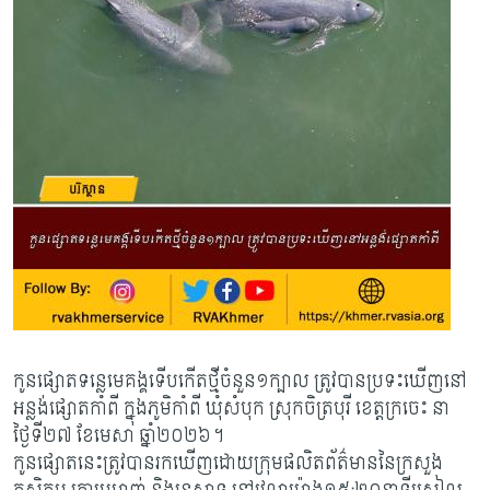
កូនផ្សោតទន្លេមេគង្គទើបកើតថ្មីចំនួន១ក្បាល ត្រូវបានប្រទះឃើញនៅ
អន្លង់ផ្សោតកាំពី ក្នុងភូមិកាំពី ឃុំសំបុក ស្រុកចិត្របុរី ខេត្តក្រចេះ នា
ថ្ងៃទី២៧ ខែមេសា ឆ្នាំ២០២៦។
កូនផ្សោតនេះត្រូវបានរកឃើញដោយក្រុមផលិតព័ត៌មាននៃក្រសួង