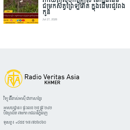
រកឃើញសំបុកគ្រៀល នៅក្នុងដែន
ជម្រកសត្វព្រៃឡំផាត់ ក្នុងដើមរដូវពង
កូន
Jul 27, 2026
វិទ្យុ វើរីតាស់អាស៊ី ជាភាសាខ្មែរ
អាសយដ្ឋាន៖ ផ្ទះលេខ ២៥ ផ្លូវ ២៤២
បឹងព្រលិត ៧មករា រាជធានីភ្នំពេញ
ទូរសព្ទ៖ +៨៥៥ ១៧ ៧២៦០៦០