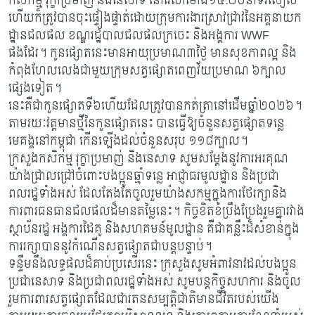
កសិកម្ម រុក្ខាប្រមាញ់ និងនេសាទ នៅវេលាម៉ោង១៥:២០នាទីរសៀល
ហើយក៏ត្រូវបានចុះផ្ទៀងផ្ទាត់ដោយក្រុមការងារស្រាវជ្រាវនៃអគ្គនាយក
ដ្ឋានជលផល ខណ្ឌរដ្ឋបាលជលផលក្រចេះ និងអង្គការ WWF
ផងដែរ។ កូនផ្សោតនេះមានអាយុប្រមាណ៣ថ្ងៃ មានសុខភាពល្អ និង
កំពុងហែលលេងជាមួយក្រុមសត្វផ្សោតពេញវ័យប្រមាណ ៦ក្បាល
ផ្សេងទៀត។
នេះគឺជាកូនផ្សោតទី៦ហើយដែលត្រូវបានកត់ត្រានៅដើមឆ្នាំ២០២៦។
តាមរយៈវត្តមានថ្មីនៃកូនផ្សោតនេះ បានធ្វើឱ្យចំនួនសត្វផ្សោតទន្លេ
មេគង្គនៅកម្ពុជា កើនឡើងដល់ចំនួនសរុប ១១៨ក្បាល។
ក្រសួងកសិកម្ម រុក្ខាប្រមាញ់ និងនេសាទ សូមសម្តែងនូវការអរគុណ
យ៉ាងជ្រាលជ្រៅចំពោះបងប្អូនឆ្មាំទន្លេ អាជ្ញាធរមូលដ្ឋាន និងប្រជា
ពលរដ្ឋទាំងអស់ ដែលតែងតែចូលរួមយ៉ាងសកម្មក្នុងការថែរក្សានិង
ការពារធនធានជលផលដ៏មានតម្លៃនេះ។ កិច្ចខិតខំប្រឹងប្រែងរួមគ្នារវាង
ស្ថាប័នរដ្ឋ អង្គការដៃគូ និងសហគមន៍មូលដ្ឋាន គឺជាគន្លឹះដ៏សំខាន់ក្នុង
ការរក្សាបាននូវកំណើនសត្វផ្សោតជាបន្តបន្ទាប់។
ទន្ទឹមនឹងលទ្ធផលដ៏គាប់ប្រសើរនេះ ក្រសួងសូមអំពាវនាវដល់បងប្អូន
ប្រជានេសាទ និងប្រជាពលរដ្ឋទាំងអស់ សូមបន្តកិច្ចសហការ និងចូល
រួមការពារសត្វផ្សោតដែលជារតនសម្បត្តិជាតិមានជីវិតរបស់យើង