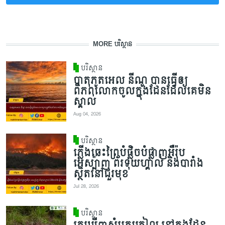
MORE បរិស្ថាន
បរិស្ថាន
បាតុភូតអេល នីណូ បានធ្វើឲ្យ
ពិភពលោកចូលក្នុងដែនដែលគេមិន
ស្គាល់
Aug 04, 2026
បរិស្ថាន
ភ្លើងឆេះព្រៃបំផ្លិចបំផ្លាញអឺរ៉ុប
អេស្ប៉ាញ ព័រទុយហ្គាល់ និងបារាំង
ស្ថិតនៅជួរមុខ
Jul 28, 2026
បរិស្ថាន