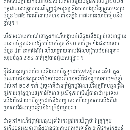
តាមសេចក្តីរាយការណ៍របស់សារព័ត៌មានមួយចំនួនកាលពីឆ្នាំ២០២៥
កម្ពុជា​បាន​បង្ក្រាប​ករណី​ជួញដូរ​មនុស្ស និង​ការកេងប្រវ័ញ្ច​ផ្លូវភេទ​សរុប​
ចំនួន ២៧២ ករណី​ពោលគឺមាន ​កើនឡើង ៣៧ ភាគរយ​បើធៀប​នឹង​
ឆ្នាំមុន។
បើតាមរបាយការណ៍នៅក្នុងករណីបង្រ្កាបអំពើផ្ទុយនឹងច្បាប់នេះអាជ្ញាធរ​
បាន​ចាប់ខ្លួន​ជនសង្ស័យ​សរុប​ចំនួន ៤១០ នាក់ រួមទាំង​ជនបរទេស​
ចំនួន ៤៣ នាក់​ផងដែរ ហើយក្រោយពេលដែលបង្រ្កាបជនរងគ្រោះ
សរុប​ចំនួន ៩៩៤ នាក់​ត្រូវបាន​ជួយសង្គ្រោះ ។
អ្វីដែលគួរឲ្យកត់សំគាល់និងយកចិត្តទុកដាក់ទៅទៀតនោះគឺថា ក្នុង
ចំណោម​ជនរងគ្រោះទាំងអស់នោះគឺ​មានអនីតិជនក្រោមអាយុ១៨ឆ្នាំ
ដល់ទៅ ២០៩ នាក់ ដូច្នេះវាគឺជាឧក្រិដ្ឋកម្មដែលយើងត្រូវតែបន្តពង្រឹង
នូវការអនុវត្តច្បាប់ឲ្យកាន់តែមានប្រសិទ្ធភាពដើម្បីធានាថា ប្រទេស
យើងពិតជាយកចិត្តទុកដាក់នឹងបញ្ហានេះ ហើយប្រទេសយើងគឺជា
ប្រទេសដែលស្អប់ខ្ពើមនឹងឧក្រិដ្ឋកម្មនេះ។​
ជាទូទៅករណី​ជួញដូរ​មនុស្សទាំងនេះ​ត្រូវរកឃើញថា វាត្រូវក្រុម
ឧក្រិដ្ឋជនអូសទាញនិងបាន​ផ្សារភ្ជាប់ពួកគេទៅនឹង ​ឧក្រិដ្ឋកម្ម​ក្លែងបន្លំ