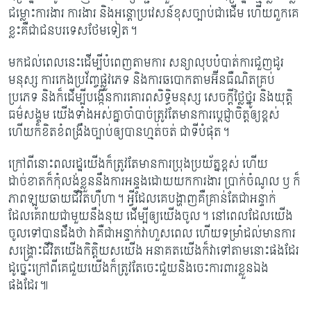
ជម្លោះ​ការងារ ការងារ​ និង​អន្តោប្រវេសន៍​ខុសច្បាប់​ជាដើម ហើយពួកគេ
ខ្លះគឺជាជនបរទេសថែមទៀត។
មកដល់ពេលនេះដើម្បីបំពេញតាមការ ​សន្យា​លុបបំបាត់​ការជួញដូរ​
មនុស្ស ការកេងប្រវ័ញ្ច​ផ្លូវភេទ និង​ការឆបោក​តាម​អ៊ីនធឺណិត​គ្រប់​
ប្រភេទ និងក៏ដើម្បី​បង្កើន​ការគោរព​សិទ្ធិមនុស្ស សេចក្តីថ្លៃថ្នូរ និង​យុត្តិ
ធម៌​សង្គម យើងទាំងអស់គ្នាចាំបាច់ត្រូវតែមានការប្តេជ្ញាចិត្តឲ្យខ្ពស់
ហើយក៏ខិតខំពង្រឹងច្បាប់ឲ្យបានហ្មត់ចត់ ជាទីបំផុត។
ក្រៅពីនោះពលរដ្ឋយើងក៏ត្រូវតែមានការប្រុងប្រយ័ត្នខ្ពស់ ហើយ
ដាច់ខាតក៏កុំលង់ខ្លួននឹងការអន្ទងដោយយកការងារ ប្រាក់ចំណូល ឫ ក៏
ភាពឡូយឆាយជីវិតហ៊ឺហា។ អ្វីដែលគេបង្ហាញគឺគ្រាន់តែជាអន្ទាក់
ដែលគេរាយជាមួយនឹងនុយ ដើម្បីឲ្យយើងចូល។ នៅពេលដែលយើង
ចូលទៅបានដឹងថា វាគឺជាអន្ទាក់វាហួសពេល ហើយទម្រាំដល់មានការ
សង្រ្គោះជីវិតយើងកិត្តិយសយើង អនាគតយើងក៏វាទៅតាមនោះផងដែរ
ដូច្នេះក្រៅពីគេជួយយើងក៏ត្រូវតែចេះជួយនិងចេះការពារខ្លួនឯង
ផងដែរ៕