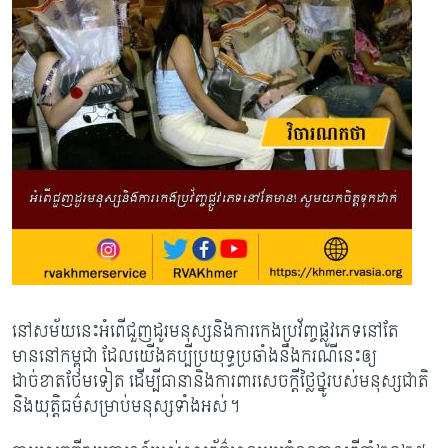
នៅសម័យនេះអំពើជួញដូរមនុស្សនិងការកេងប្រវ័ញ្ចផ្លូវភេទនៅតែ
មាននៅកម្ពុជា ដែលយើងគប្បីប្រយុទ្ធប្រឆាំងនឹងករណីនេះឲ្យ
ដាច់ខាតថែមទៀត ដើម្បីធានានិងការពារសេចក្តីថ្លៃថ្នូរបស់មនុស្សជាតិ
និងយុត្តិធម៌សម្រាប់មនុស្សទាំងអស់។