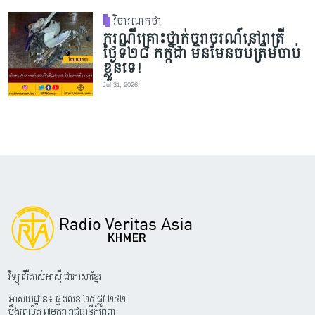
វិចារណកថា
ករណីគ្រោះថ្នាក់ចរាចរណ៍នៅរាត្រី
ថ្ងៃទី២៨ កក្កដា មិនមែនចប់ត្រឹមចាប់
ខ្លួនទេ!
Jul 31, 2026
វិទ្យុ វើរីតាស់អាស៊ី ជាភាសាខ្មែរ
អាសយដ្ឋាន៖ ផ្ទះលេខ ២៥ ផ្លូវ ២៤២
បឹងព្រលិត ៧មករា រាជធានីភ្នំពេញ