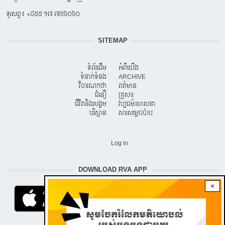
ទូរសព្ទ៖ +៨៥៥ ១៧ ៧២៦០៦០
SITEMAP
ទំព័រដើម
អំពីយើង
ទំនាក់ទំនង
ARCHIVE
វិចារណកថា
ពត៌មាន
ជំនឿ
គ្រួសារ
ជីវិតនិងសង្គម
វប្បធម៌/សាសនា
បរិស្ថាន
សារសម្តេចប៉ាប
USER ACCOUNT MENU
Log in
DOWNLOAD RVA APP
×