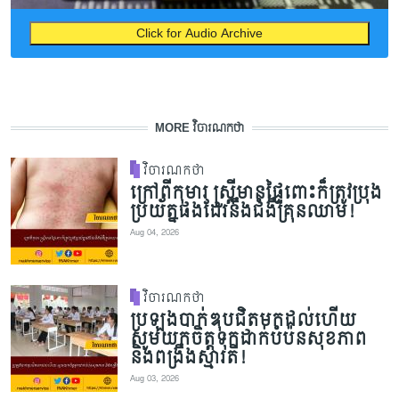
Click for Audio Archive
MORE វិចារណកថា
វិចារណកថា
ក្រៅពីកុមារ ស្ត្រីមានផ្ទៃពោះក៏ត្រូវប្រុង
ប្រយ័ត្នផងដែរនឹងជំងឺគ្រុនឈាម!
Aug 04, 2026
វិចារណកថា
ប្រឡងបាក់ឌុបជិតមកដល់ហើយ
សូមយកចិត្តទុកដាក់បំប៉នសុខភាព
និងពង្រឹងស្មារតី!
Aug 03, 2026