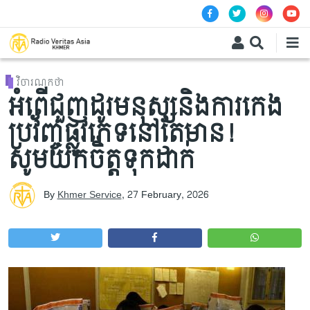
Skip to main content
វិចារណកថា
អំពើជួញដូរមនុស្សនិងការកេង
ប្រវ័ញ្ចផ្លូវភេទនៅតែមាន!
សូមយកចិត្តទុកដាក់
By
Khmer Service
,
27 February, 2026