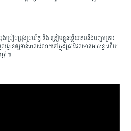
្រុងប្រៀបប្រុងប្រយ័ត្ន និង ត្រៀមខ្លួនឆ្លើយតបនឹងបញ្ហាគ្រោះ
ូលដ្ឋានឲ្យទាន់ពេលវេលា។នៅក្នុងគ្រាដែលមានអាសន្ន ហើយ
ក្តៅ៕