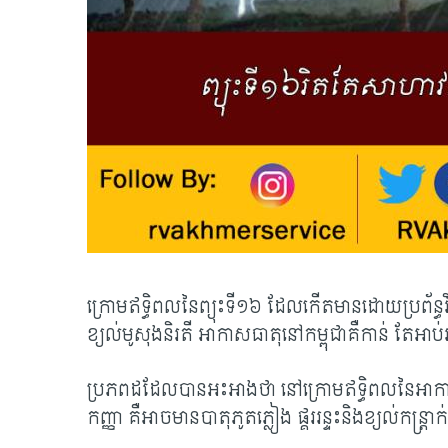
ក្រោមឥទ្ធិពលនៃព្យុះទី១៦ ដែលកើតមានដោយប្រព័ន្ធវិ
ខ្យល់មូសុងនិរតី អាកាសធាតុនៅកម្ពុជាគឺកាន់ តែអាប់អួ
ប្រភពដដែលបានអះអាងថា នៅក្រោមឥទ្ធិពលនៃអាកាសធ
កញ្ញា គឺអាចមានបាតុភូតភ្លៀង ផ្គររន្ទះនិងខ្យល់ក