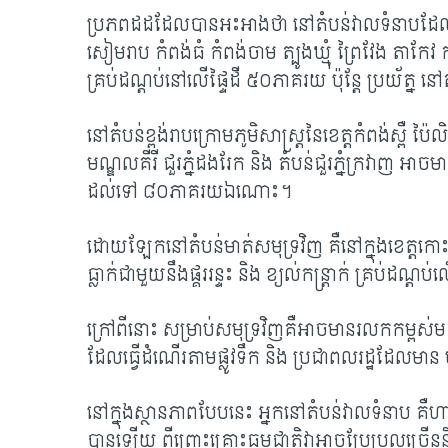
ប្រភពដដដែលបានអះអាងថា នៅតំបន់វាលទំនាបដែលមាន
សៀមរាប កំពង់ធំ កំពង់ចាម ត្បូងឃ្មុំ ព្រៃវែង តាកែវ
គ្រប់ដណ្តប់នៅលើផ្ទៃដី ៥០ភាគរយ ប៉ុន្តែ ប្រយ័ត្ន ន
នៅតំបន់ខ្ពង់រាបក្រោមភូមិសាស្រ្តនៃខេត្តកំពង់ស្ពឺ ប៉ៃ
មណ្ឌលគីរី ជួរភ្នំដងរែក និង តំបន់ជួរភ្នំក្រវាញ អាចមាន
ដល់ទៅ ៨០ភាគរយឯណោះ។
ដោយឡែកនៅតំបន់មាត់សមុទ្រវិញ គឺនៅក្នុងខេត្តកោះក
ធ្លាក់ជាមួយនឹងផ្គររន្ទះ និង ខ្យល់កន្រ្តាក់ គ្រប់ដណ
ក្រៅពីនោះ សម្រាប់សមុទ្រវិញគឺអាចមានរលកកម្ពស់មធ្យ
ដែលធ្វើដំណើរតាមផ្លូវទឹក និង ប្រជាពលរដ្ឋដែលមាន 
នៅក្នុងស្ថានភាពបែបនេះ អ្នកនៅតំបន់វាលទំនាប គឺហ
បានឡើយ ពីព្រោះគ្រោះធម្មជាតិវាអាចប្រែប្រួលច្រើននិង