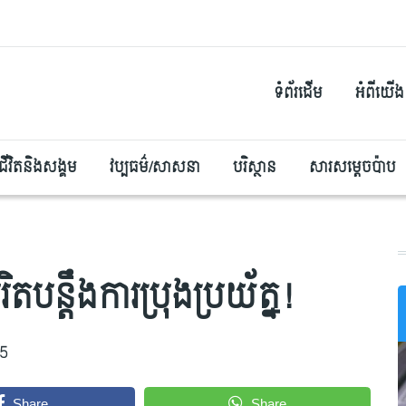
ទំព័រដើម
អំពីយើង
ជីវិតនិងសង្គម
វប្បធម៌/សាសនា
បរិស្ថាន
សារសម្តេចប៉ាប
បន្តឹងការប្រុងប្រយ័ត្ន!
5
Share
Share