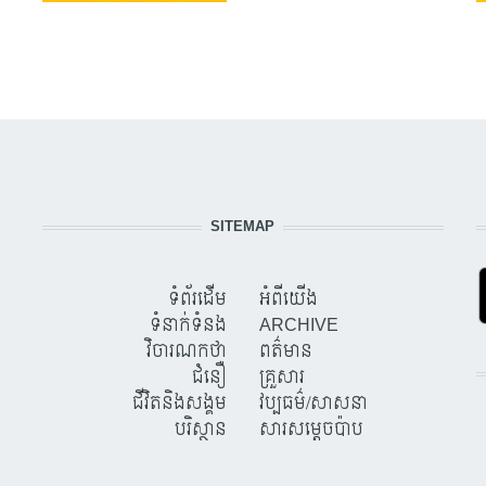
SITEMAP
ទំព័រដើម
អំពីយើង
ទំនាក់ទំនង
ARCHIVE
វិចារណកថា
ពត៌មាន
ជំនឿ
គ្រួសារ
ជីវិតនិងសង្គម
វប្បធម៌/សាសនា
បរិស្ថាន
សារសម្តេចប៉ាប