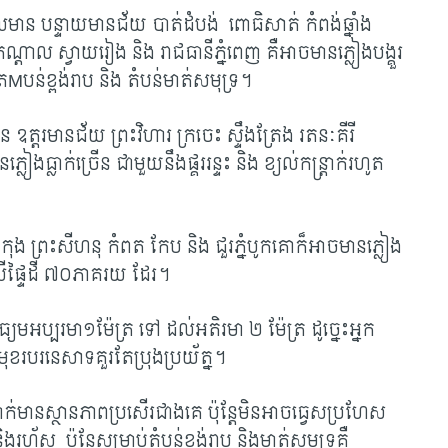
 បន្ទាយមានជ័យ បាត់ដំបង់ ពោធិសាត់ កំពង់ឆ្នាំង
 កណ្តាល ស្វាយរៀង និង រាជធានីភ្នំពេញ គឺអាចមានភ្លៀងបង្គួរ
ៅត
Mបន់ខ្ពង់រាប និង តំបន់មាត់សមុទ្រ។
លិន ឧត្តរមានជ័យ ព្រះវិហារ ក្រចេះ ស្ទឹងត្រែង រតនៈគីរី
ភ្លៀងធ្លាក់ច្រើន ជាមួយនឹងផ្គររន្ទះ និង ខ្យល់កន្រ្តាក់រហូត
ុង ព្រះសីហនុ កំពត កែប និង ជួរភ្នំបូកគោក៏អាចមានភ្លៀង
្តប់លើផ្ទៃដី ៧០ភាគរយ ដែរ។
មអប្បរមា១ម៉ែត្រ ទៅ ដល់អតិរមា ២ ម៉ែត្រ ដូច្នេះអ្នក
មុខរបរនេសាទគួរតែប្រុងប្រយ័ត្ន។
ាក់មានស្ថានភាពប្រសើរជាងគេ ប៉ុន្តែមិនអាចធ្វេសប្រហែស
រហ័ស ប៉ុន្តែសម្រាប់តំបន់ខ្ទង់រាប និង​មាត់សមុទ្រគឺ