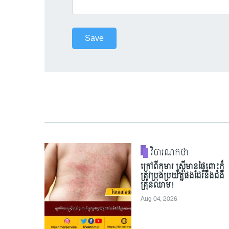
វិចារណកថា
ក្រៅពីកុមារ ស្ត្រីមានផ្ទៃពោះក៏
ត្រូវប្រុងប្រយ័ត្នផងដែរនឹងជំងឺ
គ្រុនឈាម!
Aug 04, 2026