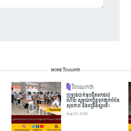
MORE វិចារណកថា
វិចារណកថា
ប្រឡងបាក់ឌុបជិតមកដល់
ហើយ សូមយកចិត្តទុកដាក់បំប៉ន
សុខភាព និងពង្រឹងស្មារតី!
Aug 03, 2026