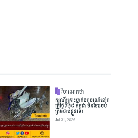
វិចារណកថា
ករណីគ្រោះថ្នាក់ចរាចរណ៍នៅរា
ត្រីថ្ងៃទី២៨ កក្កដា មិនមែនចប់
ត្រឹមចាប់ខ្លួនទេ!
Jul 31, 2026