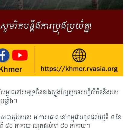
សម្ពាធនៅសមុទ្រចិនខាងត្បូងក្បែរប្រទេសហ្វីលីពីននិងរបប
រខ្លាំង។
ាតុបែបនេះ អាកាសធាតុ នៅកម្ពុជារហូតដល់ថ្ងៃទី ៩ ខែ
ន្រ្តាក់ពី ៥០ ភាគរយ រហូតដល់ទៅ ៨០ ភាគរយ។