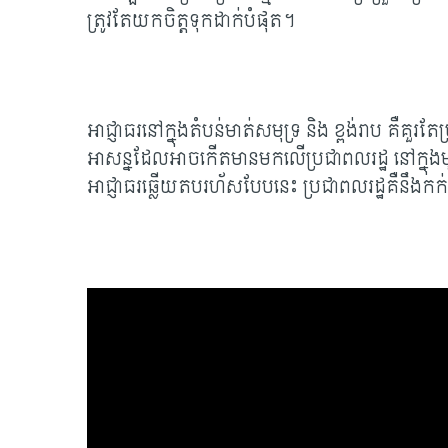
ត្រូវតែយកចិត្តទុកដាក់បំផុត។
អាជ្ញាធរនៅក្នុងតំបន់មាត់សមុទ្រ និង ខ្ពង់រាប គឺគួរតែប
អាសន្នដែលអាចកើតមានមកលើប្រជាពលរដ្ឋ នៅក្នុងម
អាជ្ញាធរឆ្លើយតបរហ័សបែបនេះ ប្រជាពលរដ្ឋគឺនឹងកក់