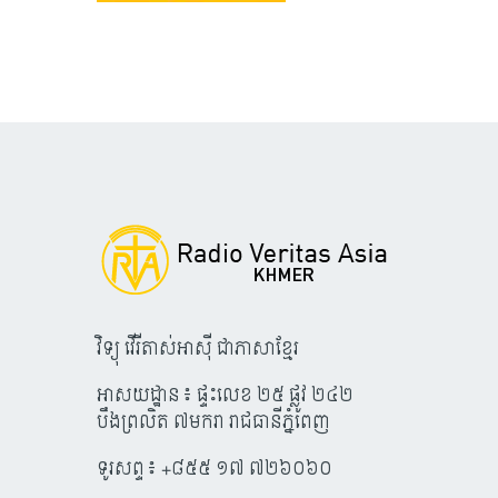
វិទ្យុ វើរីតាស់អាស៊ី ជាភាសាខ្មែរ
អាសយដ្ឋាន៖ ផ្ទះលេខ ២៥ ផ្លូវ ២៤២
បឹងព្រលិត ៧មករា រាជធានីភ្នំពេញ
ទូរសព្ទ៖ +៨៥៥ ១៧ ៧២៦០៦០