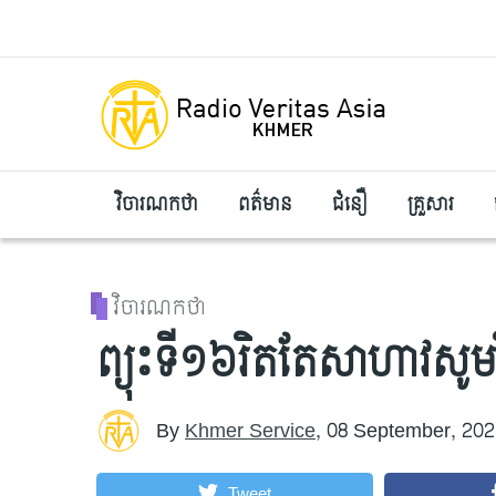
Skip to main content
វិចារណកថា
ពត៌មាន
ជំនឿ
គ្រួសារ
វិចារណកថា
ព្យុះទី១៦រិតតែសាហាវសូមរិត
By
Khmer Service
,
08 September, 202
Tweet