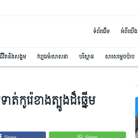
ទំព័រដើម
អំពីយើង
ជីវិតនិងសង្គម
វប្បធម៌/សាសនា
បរិស្ថាន
សារសម្តេចប៉ាប
ត់កូរ៉េខាងត្បូងដ៏ឆ្នើម
Share
Share