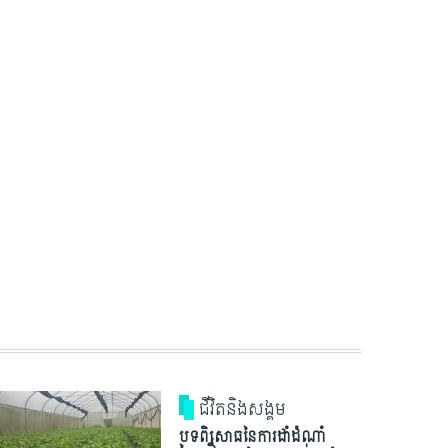
ជីវិតនិងសង្គម
បទពិសោធនៃការដាំដំណាំ