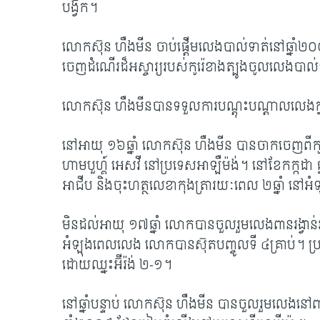
បង្វឹក។
លោកស៊ុន ហឺងមីន ចាប់ផ្តើមលេងបាល់ទាត់នៅឆ្នាំ២០០២ 
ចេញដំណើរដ៏អស្ចារ្យរបស់កូរ៉េខាងត្បូងចូលលេងបាល់
លោកស៊ុន ហឺងមីនបានទទួលការបណ្តុះបណ្តាលលេងក្នុងក
នៅអាយុ ១៦ឆ្នាំ លោកស៊ុន ហឺងមីន បានចាកចេញពីកូរ
ហាមបួហ្គ៍ អេសវី នៅប្រទេសអាឡឺម៉ង់។ នៅខែកក្កដា ឆ្
អាជីប និងចុះហត្ថលេខាកុងត្រារយៈពេល ២ឆ្នាំ នៅអំ
មិនដល់អាយុ ១៧ឆ្នាំ លោកបានចួលរួមលេងពានរង្វាន់អ
អំឡុងពេលលេង លោកបានស៊ុតបញ្ចូលទី ៤គ្រាប់។ ប្រទេស​ក
ដោយឈ្នះអ៊ីរ៉ង់ ២
-១។
នៅឆ្នាំបន្ទាប់ លោកស៊ុន ហឺងមីន បានចួលរួមលេងនៅព