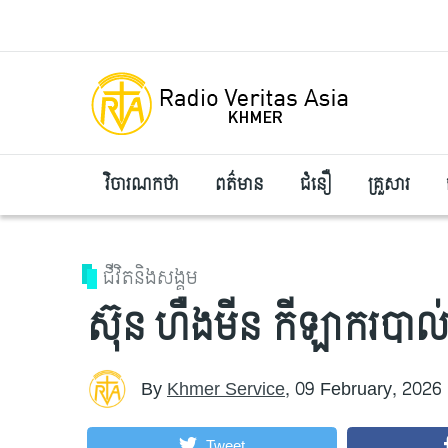
Skip to main content
វិចារណកថា
ពត៌មាន
ជំនឿ
គ្រួសារ
ជីវិតនិងសង្គម
ស៊ុន ហឺងមីន កីឡាករបាល់ទា
By
Khmer Service
,
09 February, 2026
Tweet