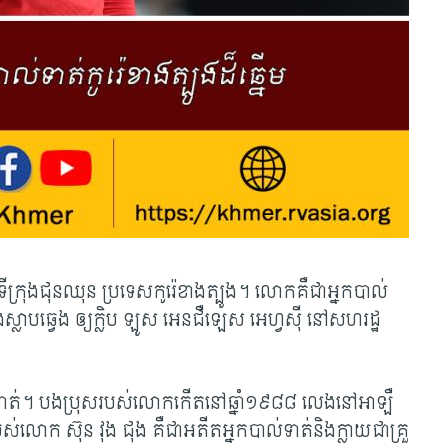
ទីក្រុងជុនឈុន ប្រទេសកូរ៉េខាងត្បូង។ លោកគឺជាអ្នកបាល់
ស្លាបឆ្វេង ឲ្យក្លិប ឡូស អេនជឺឡេស អេហ្វស៊ី នៅសហរដ្ឋ
់ទាត់។ បងប្រុសរបស់លោកកើត​នៅ​ឆ្នាំ១៩៨៨ លេងនៅអាឡឺ
​របស់​លោក ស៊ុន វុង ជុង គឺជាអតីតអ្នកបាល់ទាត់និងក្លាយជាគ្រួ