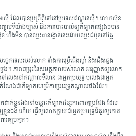
ី ដែលបានប្រព្រឹត្តិ​ទៅ​នៅ​ប្រទេស​ឥណ្ឌូនេស៊ី។ លោកស៊ុន
បញ្ចូល​ទី​យ៉ាង​ច្បាស់ និងការបោះបាល់ឲ្យកីឡាករផ្សេងៗបាន
៊ុន ហឺងមីន បានឈ្នះពានរង្វាន់នេះ​ដោយឈ្នះជប៉ុននៅវគ្គ
កទេសរបស់លោក ទាំងការ​ប្រើ​ជើង​​ស្ដាំ និងជើងឆ្វេង
វេង។ ភាព​ចម្រុះ​​នៃសមត្ថភាពរបស់លោក អនុញ្ញាតឲ្យលោក
លទៅលេងនៅកណ្តាលទីលាន ជាអ្នកប្រយុទ្ធ ឬ​លេងជាអ្នក
តំណែងជាកីឡាករ​បម្រើការប្រយុទ្ធ​កណ្ដាល​ផង​ដែរ។
ដាក់ខ្លួនឯងនៅចន្លោះកីឡាករខ្សែ​ការពារ​គូប្រជែង ដែល
្យខ្លួនឯង ហើយ ធ្វើឲ្យលោកក្លាយជាអ្នកប្រយុទ្ធដ៏គួរឲ្យកោត
រពារគូប្រកួត។