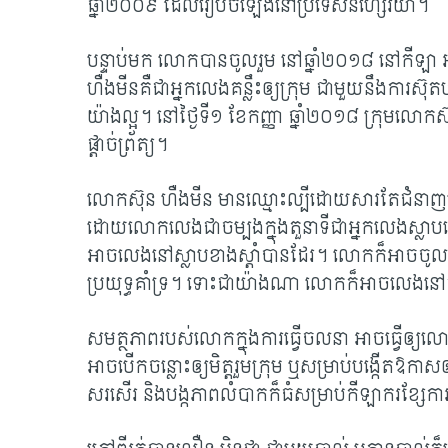
ឆ្នាំ២០០៩ ដែលរៀបចំឡើងនៅប្រទេសនីហ្សេរីយ៉ា។
បន្ទាប់មក លោកបានចូលរួម នៅឆ្នាំ២០១៨ នៅកីឡា អាស៊
ហឺងមីនគឺជាអ្នកលេងគន្លឹះឲ្យក្រុម ជាមួយនឹងការស៊ុត​
យ៉ាងល្អ។
នៅថ្ងៃទី១ ខែកញ្ញា ឆ្នាំ២០១៨ ក្រុម​លោក​ស
ផ្តាច់ព្រ័ត្យ។
លោកស៊ុន ហឺងមីន មានឈ្មោះល្បីដោយសារតែជំនាញបច្ចេ
ដោយលោកលេងជាចម្បងក្នុងតួនាទីជាអ្នកលេងស្លាបឆ្
អាចលេងនៅស្លាបខាងស្ដាំបានដែរ។ លោក​​ក៏​អាច​ចូ
ប្រយុទ្ធ​គាំទ្រ។ ទោះជាយ៉ាងណា លោក​ក៏​អាចលេងនៅ
សមត្ថភាពរបស់លោកក្នុងការធ្វើចលនា អាចធ្វើឲ្យលោក
អាចបើកចន្លោះឲ្យមិត្តរួមក្រុម ឬសម្រាប់បង្កើតឱកាសឲ
សរសើរ និងបង្ក​ភាពលំបាកក៏ធំសម្រាប់​កីឡាករ​ខ្សែកា