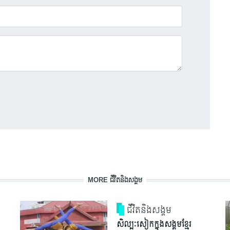
MORE ជីវិតនិងសង្គម
ជីវិតនិងសង្គម
សិល្បៈសៀកក្នុងសង្គមខ្មែរ