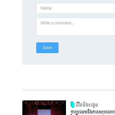
ជីវិតនិងសង្គម
ការប្រឈមនឹងភាពសាបរលាប