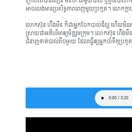
ក្រៅពីរត់បានលឿន មិនថា ជាមួយបាល់ ឬគ្មានបាល់ក៏
អាចលេងមានប្រសិទ្ធភាពពេញមួយប្រកួត។ លោកក្លាយជា​
លោកស៊ុន ហឺងមីន ក៏ជាអ្នកចែកបាល់ដ៏ល្អ ហើយមិនស្ទ
ស្រាយជាអតិបរិមាឲ្យមិត្តរួមក្រុម។ លោកស៊ុន ហឺងម
ជំនាញទាត់បាល់ពីចម្ងាយ ដែលធ្វើឲ្យអ្នកចាំ​ទីគូ​ប្រក