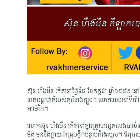
ស៊ុន ហឺងមីន កើតនៅថ្ងៃទី៨ ខែកក្កដា ឆ្នាំ១៩៩២ នៅ
ទាត់អន្តរជាតិរបស់កូរ៉េខាងត្បូង។ លោកលេងនៅទីតាំង
អាម៉េរិក។
លោកស៊ុន ហឺងមីន កើតនៅក្នុងគ្រួសារអ្នកលេងបាល
ម៉ង់ មុននឹងក្លាយជាគ្រូបង្វឹកបន្ទាប់ពីរងរបួស។ ឪពុក