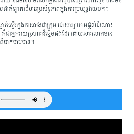
ដោយ និងមានថាមពល​កម្លាំង​តស៊ូ​បានយូរ លោកស៊ុន ហឺងមីន
កីឡាករ​ដ៏​មាន​ប្រសិទ្ធភាពក្នុងការប្រយុទ្ធវាយបក។
ាក់ស្ទើរក្នុងការលេងជាក្រុម ដោយ​ព្យាយាមផ្តល់ដំណោះ
ីន ក៏​ជាអ្នក​វាយ​ប្រហារដ៏ឆ្នើមផងដែរ ដោយសារលោកមាន
ួត​ពិបាកចាប់បាន។