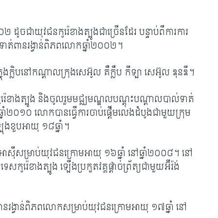
ដូចជាយុវជនកូរ៉េខាងត្បូង​ជា​ច្រើន​ដែរ បន្ទាប់ពីការការ
ទាត់​ពាន​រង្វាន់ពិភពលោកឆ្នាំ២០០២។
្លិបនៅកណ្តាលក្រុងសេអ៊ូល គឺ​ក្លឹប កីឡា សេអ៊ូល ឌុនឌី។
៉េខាងត្បូង និងចូលរួមមជ្ឈមណ្ឌល​បណ្តុះបណ្តាលបាល់ទាត់
នាំ២០១០ លោក​បាន​ធ្វើ​ការចាប់ផ្តើមលេងដំបូង​ជាមួយក្រុម
ឡុងខួបអាយុ ១៨ឆ្នាំ។
ាស៊ីសម្រាប់យុវជនក្រោម​អាយុ ១៦ឆ្នាំ នៅឆ្នាំ២០០៨។ នៅ
ូរ៉េខាងត្បូង ឡើងប្រកួតវគ្គផ្តាច់ព្រ័ត្យជាមួយអ៊ីរ៉ង់
ានរង្វាន់ពិភពលោកសម្រាប់យុវជន​ក្រោមអាយុ ១៧ឆ្នាំ នៅ