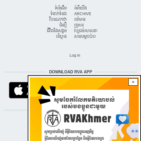
ទំព័រដើម
អំពីយើង
ទំនាក់ទំនង
ARCHIVE
វិចារណកថា
ពត៌មាន
ជំនឿ
គ្រួសារ
ជីវិតនិងសង្គម
វប្បធម៌/សាសនា
បរិស្ថាន
សារសម្តេចប៉ាប
USER ACCOUNT MENU
Log in
DOWNLOAD RVA APP
×
STAY CONNECTED WITH US!