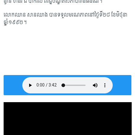
ង្វាន់ ហង់រី ដឺ ប៉ាកវីល ពីរដ្ឋបណ្ឌិតសភាបារាំងផងដែរ។
លោកឈាន សានឈាង បានទទួលមរណភាព​នៅ​ថ្ងៃទី២៨ ខែមិថុនា
ឆ្នាំ១៩៩២។