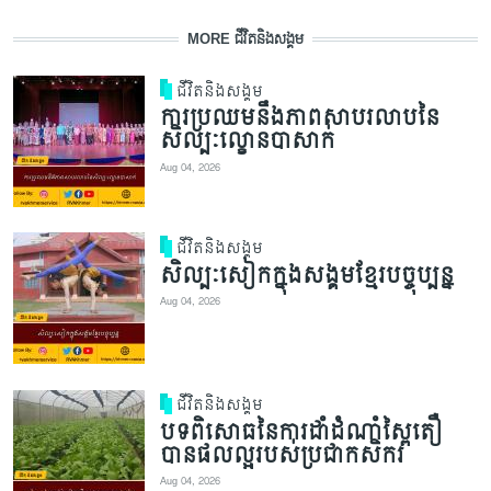
MORE ជីវិតនិងសង្គម
ជីវិតនិងសង្គម
ការប្រឈមនឹងភាពសាបរលាបនៃ
សិល្បៈល្ខោនបាសាក់
Aug 04, 2026
ជីវិតនិងសង្គម
សិល្បៈសៀកក្នុងសង្គមខ្មែរបច្ចុប្បន្ន
Aug 04, 2026
ជីវិតនិងសង្គម
បទពិសោធនៃការដាំដំណាំស្ពៃតឿ
បានផលល្អរបស់ប្រជាកសិករ
Aug 04, 2026