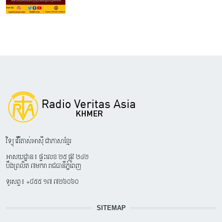
វិទ្យុ វើរីតាស់អាស៊ី ជាភាសាខ្មែរ
អាសយដ្ឋាន៖ ផ្ទះលេខ ២៥ ផ្លូវ ២៤២
បឹងព្រលិត ៧មករា រាជធានីភ្នំពេញ
ទូរសព្ទ៖ +៨៥៥ ១៧ ៧២៦០៦០
SITEMAP