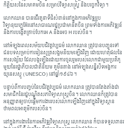
កិត្តិយស​​នៃសមាគមចិន សម្រាប់វិទ្យាសាស្រ្ត និងបច្ចេកវិទ្យា។
លោកឈាន បានដើរតួនាទីដ៏សំខាន់នៅក្នុងការអភិវឌ្ឍរូប
វិទ្យានុយក្លេអ៊ែរនៅសាធារណរដ្ឋ​ប្រជាមានិតចិន ព្រមទាំងការអភិវឌ្ឍន៍
និងការបង្កើតគ្រាប់បែកអេ
A និងអេច H របស់ចិន។
នៅអំឡុងពេលសម័យបដិវត្តវប្បធម៌ លោកឈាន ត្រូវបានបញ្ជូនទៅ
ជនបទ​សម្រាប់​ការរៀន​សូត្រ​ស​ង្គមនិយមឡើងវិញ ដោយហេតុផលនៃ
ការសង្ស័យ ដែលបង្កឡើងដោយការចូលរួម​របស់លោកជាមួយប្រតិភូ
មួយនៃរដ្ឋាភិបាលជាតិនិយម គួមីនតាង នៅអំឡុងសន្និសិទអង្គការ
យូនេសស្កូ (
UNESCO) នៅឆ្នាំ១៩៤៦។
បន្ទាប់ពីការបញ្ចប់នៃបដិវត្តវប្បធម៌ លោកឈាន ត្រូវបានតែងតាំងជា
សមាជិកនៃរដ្ឋបណ្ឌិត​សភា​វិទ្យាសាស្រ្តចិន។ ​លោកឈានក៏ត្រូវបាន
អនុញ្ញាតឲ្យចាប់ផ្តើមការងាររបស់លោកឡើង​វិញ​​នៅក្នុងវិទ្យាស្ថាន
ថាមពលអាតូមិករបស់ចិន។
នៅក្នុងការងារនៃការអភិវឌ្ឍវិទ្យាសាស្រ្ត លោកឈាន ក៏បានទទួលពានរ