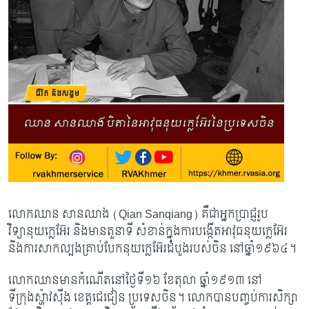
លោកឈាន សានឈាង
(Qian Sanqiang) គឺជាអ្នកប្រាជ្ញរូប
វិទ្យានុយក្លេអ៊ែរ និងមានតួនាទី សំខាន់ក្នុងការបង្កើតអាវុធនុយក្លេអ៊ែរ
និងការសាកល្បងគ្រាប់បែកនុយក្លេអ៊ែរដំបូងរបស់ចិន នៅ​ឆ្នាំ១៩៦៤។
លោកឈានមានកំណើតនៅថ្ងៃទី១៦ ខែតុលា ឆ្នាំ១៩១៣ នៅ
ទីក្រុងស្ហ៉ាវស៊ីង ខេត្តជេជៀន ប្រទេស​ចិន។ លោកបានបញ្ចប់ការសិក្សា