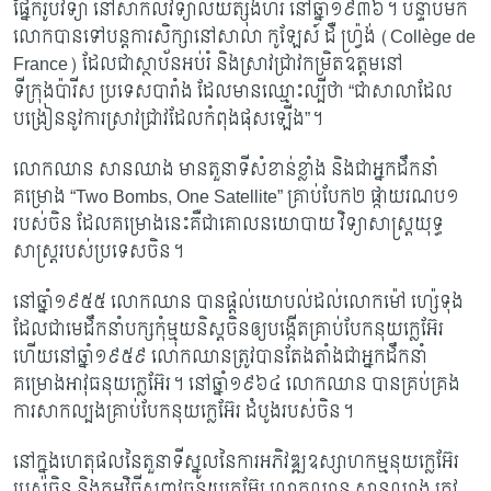
ផ្នែករូបវិទ្យា នៅសាកលវិទ្យាល័យត្ស៊ីងហ័រ នៅឆ្នាំ​១៩៣៦។ បន្ទាប់មក
លោកបានទៅបន្តការសិក្សានៅសាលា កូឡែស៍ ដឺ ហ្វ្រ៉ង់ (
Collège de
France) ដែលជាស្ថាប័នអប់រំ និងស្រាវជ្រាវកម្រិតឧត្តមនៅ
ទីក្រុងប៉ារីស ប្រទេសបារាំង ដែល​មាន​ឈ្មោះ​ល្បីថា “ជាសាលាដែល
បង្រៀននូវការស្រាវជ្រាវដែលកំពុងផុសឡើង”។
លោកឈាន សានឈាង មានតួនាទីសំខាន់ខ្លាំង និងជាអ្នកដឹកនាំ
គម្រោង
“Two Bombs, One Satellite” គ្រាប់បែក២ ផ្កាយរណប១
របស់ចិន ដែលគម្រោងនេះគឺជាគោលនយោបាយ វិទ្យាសាស្ត្រយុទ្ធ
សាស្រ្តរបស់ប្រទេសចិន។
នៅឆ្នាំ១៩៥៥ លោកឈាន បានផ្តល់យោបល់ដល់លោកម៉ៅ ហ្ស៉េទុង
ដែលជាមេដឹកនាំ​បក្ស​កុំម្មុយនិស្តចិនឲ្យបង្កើតគ្រាប់បែកនុយក្លេអ៊ែរ
ហើយនៅឆ្នាំ១៩៥៩ លោកឈាន​ត្រូវ​បាន​តែងតាំង​​ជាអ្នកដឹកនាំ
គម្រោងអាវុធនុយក្លេអ៊ែរ។ នៅឆ្នាំ១៩៦៤ លោកឈាន បានគ្រប់គ្រង​
ការ​​សាកល្បង​គ្រាប់បែកនុយក្លេអ៊ែរ ដំបូងរបស់ចិន។
នៅក្នុងហេតុផលនៃតួនាទីស្នូលនៃការអភិវឌ្ឍឧស្សាហកម្មនុយក្លេអ៊ែរ
របស់ចិន និង​កម្មវិធី​សព្វាវុធនុយក្លេអ៊ែរ លោកឈាន សានឈាង ត្រូវ