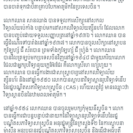
បានចាត់​ទុកជាបិតា​គ្រាប់បែក​អាតូមិក​​នៃ​ប្រទេស​ចិន។
លោកឈាន សានឈាង​ បានទទួលការសិក្សានៅសកល​
វិទ្យាល័យប៉េកាំង បន្ទាប់មកនៅ​សកល​វិទ្យាល័យ​ត្ស៊ីនហ័រ ដែលលោក
បានបញ្ចប់ដោយទទួល​សញ្ញាបត្រនៅឆ្នាំ១៩៣៦។ លោក​​​ឈាន បាន
ធ្វើដំណើរទៅបារាំងនៅឆ្នាំ១៩៣៧។ លោកបានចូលសិក្សានៅស្ថាបន​
កូឡែហ្ស៍ ដឺ ស័របោន ព្រមទាំងកូឡែហ្ស៍ ដឺ ហ្វ្រ៉ង់។ លោកឈាន
បានវិលត្រឡប់​មក​ប្រទេស​ចិន​​វិញនៅ​ឆ្នាំ​១៩៤៨ ជាមួយភរិយាលោក
ដែលជាអ្នករូបវិទ្យា​នុយក្លេអ៊ែរ​ដែរ គឺលោកស្រីហេ ហ្ស៉េហួយ។
លោកឈាន បានធ្វើការងារ​ជាសាស្រ្តាចារ្យ​នៅ​សកលវិទ្យាល័យ
ត្ស៊ីនហ័រ និង​នៅ​ឆ្នាំ១៩៥០ លោកបានស្ថាបនាវិទ្យាស្ថាន​រូបវិទ្យា​ទំនើប​
នៃ​រដ្ឋ​បណ្ឌិត​សភាវិទ្យាសាស្រ្តចិន
(CAS) ហើយ​សព្វថ្ងៃ មានឈ្មោះថា
វិទ្យាស្ថានចិននៃ​ឋាមពល​អាតូមិក។
នៅឆ្នាំ១៩៥៤ លោកឈាន បានចូលរួមបក្សកុំមុយនីស្តចិន។ លោក
បានធ្វើការជាបន្តបន្ទាប់​ជានាយកនៃវិទ្យាស្ថានរូបវិទ្យាទំនើបនៃរដ្ឋ
បណ្ឌិតសភាវិទ្យាសាស្រ្តចិន អនុរដ្ឋមន្រ្តី​នៃក្រសួង​ទី២​​ នៃការស្ថាបនា
ម៉ាស៊ីន អនុប្រធានរដ្ឋបណ្ឌិតសភាវិទ្យាសាស្រ្តចិន និង​ធ្វើជាអធិបតី​