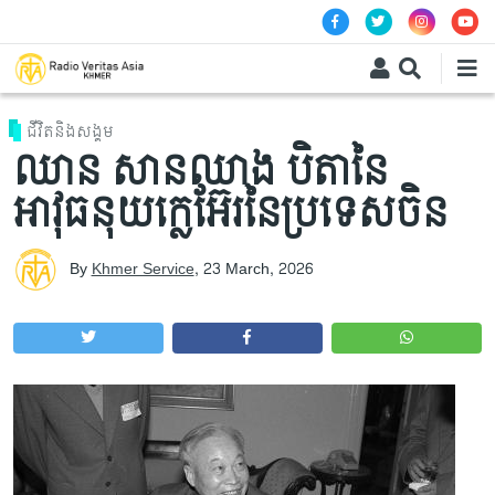
Skip to main content
ជីវិតនិងសង្គម
ឈាន សានឈាង បិតានៃ
អាវុធនុយក្លេអ៊ែរនៃប្រទេសចិន
By
Khmer Service
,
23 March, 2026