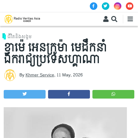
Skip to main content
ជីវិតនិងសង្គម
ខ្វាម៉េ អេនក្រូម៉ា មេដឹកនាំ
ឯករាជ្យប្រទេសហ្គាណា
By
Khmer Service
,
11 May, 2026