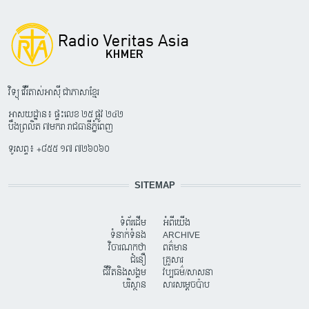
វិទ្យុ វើរីតាស់អាស៊ី ជាភាសាខ្មែរ
អាសយដ្ឋាន៖ ផ្ទះលេខ ២៥ ផ្លូវ ២៤២
បឹងព្រលិត ៧មករា រាជធានីភ្នំពេញ
ទូរសព្ទ៖ +៨៥៥ ១៧ ៧២៦០៦០
SITEMAP
ទំព័រដើម
អំពីយើង
ទំនាក់ទំនង
ARCHIVE
វិចារណកថា
ពត៌មាន
ជំនឿ
គ្រួសារ
ជីវិតនិងសង្គម
វប្បធម៌/សាសនា
បរិស្ថាន
សារសម្តេចប៉ាប