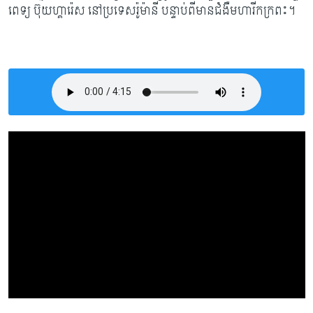
ពេទ្យ ប៊ុយហ្គារ៉េស នៅ​ប្រទេស​រ៉ូម៉ានី បន្ទាប់ពីមានជំងឺមហារីកក្រពះ។