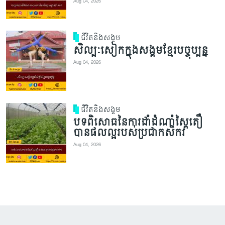
Aug 04, 2026
ជីវិតនិងសង្គម
សិល្បៈសៀកក្នុងសង្គមខ្មែរបច្ចុប្បន្ន
Aug 04, 2026
ជីវិតនិងសង្គម
បទពិសោធនៃការដាំដំណាំស្ពៃតឿ
បានផលល្អរបស់ប្រជាកសិករ
Aug 04, 2026