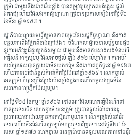
ក្រូម៉ា ជាមួយនិងជោគជ័យខ្លាំង បានតម្រូវឲ្យចក្រភព​អង់គ្លេស ផ្តល់
ឯករាជ្យ ហើយដែលឯករាជ្យហ្គាណា ត្រូវបានប្រកាសឡើង​នៅថ្ងៃទី៦
ខែមីនា ឆ្នាំ​១៩៥៧។
រដ្ឋាភិបាលព្យាយាម​ធ្វើឲ្យមានភាពចម្រុះ​នៃ​សេដ្ឋកិច្ច​ហ្គាណា និងកាត់
បន្ថយការពឹងផ្អែក​ពី​ខាង​ក្រៅ​ផង។
ចំណែកហេដ្ឋារចនា​សម្ព័ន្ធ​បាន​ជួប​
នូវការអភិវឌ្ឍដ៏គួរឲ្យកត់សម្គាល់​
ជាមួយ​នឹង​មាន​ការ​សាងសង់​ទំនប់វារី
អគ្គិសនី អាកូសូមបូ ដែលអាចផ្តល់ ភ្លើង ៩១២ ម៉េហ្គាវ៉ាត។
ការ​អប់រំ
របស់ប្រទេសបានក្លាយ​ជាមិន​យក​កម្រៃ និងជាកាតព្វកិច្ចនៅឆ្នាំ១៩៦២
ហើយការអប់រំ​ជាន់​ខ្ពស់ក៏អត់គិតថ្លៃដែរនៅឆ្នាំ១៩៦៥។ លោកខ្វាម៉េ
អេនក្រូម៉ា ក៏បានប្រឹងប្រែងយ៉ាងខ្លាំង​ក្នុង​ការលើកកម្ពស់វប្បធម៌នៃ​
សហភាព​អាហ្វ្រ៊ិកដែលរួបរួម។
នៅថ្ងៃទី២៤ ខែកុម្ភៈ ឆ្នាំ១៩៦៦ នៅខណៈដែលលោកធ្វើដំណើរទៅ
កាន់ប្រទេសចិន លោក​ខ្វាម៉េ អេនក្រូម៉ា ត្រូវបានផ្តួលរំលំដោយរដ្ឋ
ប្រហារយោធាដោយគ្មានការតស៊ូណាមួយទេ។ លោក​ត្រូវរស់នៅនិរ
ទេស ហើយមិនដែលវិលត្រឡប់មកប្រទេសវិញទេ។ នៅថ្ងៃ​ទី​២៧ ខែ​
មេសា ឆ្នាំ១៩៧២ លោកខ្វាម៉េ អេនក្រូម៉ាបានទទួលមរណភាពនៅមន្ទីរ