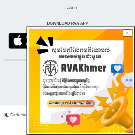
USER ACCOUNT MENU
Log in
DOWNLOAD RVA APP
×
STAY CONNECTED WITH US!
|
Dark theme
Radio Veritas Asia © 2022