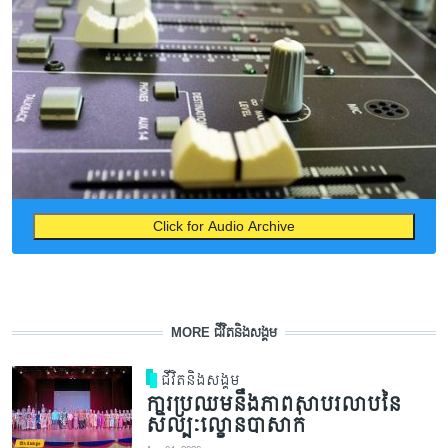
Click for Audio Archive
MORE ជីវិតនិងសង្គម
ជីវិតនិងសង្គម
ការប្រឈមនឹងភាពសាបរលាបនៃ
សិល្បៈល្ខោនបាសាក់