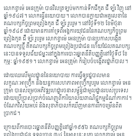
លោកខ្វាម៉េ អេនក្រូម៉ា បានវិលត្រឡប់មកកាន់ទឹកដីកូត ដឺ ឡ័រ វិញ នៅ
ឆ្នាំ១៩៤៧។ លោក​ធ្វើ​នយោបាយ។ លោកបានក្លាយជាអគ្គលេខានៃ
គណបក្សកិច្ចព្រម​ព្រៀង​កូត ដឺ ឡ័រ រួបរួម។
នៅ​ថ្ងៃទី១២ ខែមិថុនា
ឆ្នាំ១៩៤៩ ដោយមានការគាំទ្រពីអង្គការ​យុវជននៃគណបក្សកិច្ចព្រម​
ព្រៀង​​កូត ដឺ ឡ័រ រួបរួម លោកខ្វាម៉េ អេនក្រូម៉ា បាន​ប្រកាស​បង្កើត​
គណបក្សថ្មី គឺ​គណបក្ស​​កិច្ច​​ព្រមព្រៀង​ប្រជាជន​ ហើយដែលគណបក្ស
នេះបានទទួល​ជ័យជម្នះនៅ​ក្នុង​ការ​បោះឆ្នោត​​នីតិបញ្ញត្តិ​​នៅថ្ងៃទី៨ ខែ
កុម្ភៈ ឆ្នាំ១៩៥១។ លោកខ្វាម៉េ អេនគ្រូម៉ា ក៏រៀបចំបង្កើត​រដ្ឋាភិបាល។
ដោយឈលើមូលដ្ឋាននៃនយោបាយ ការធ្វើឲ្យរដ្ឋបាលមាន
លក្ខណៈអាហ្វ្រ៊ិក និងយន្តការ​សហភាព​អាហ្វ្រ៊ិករួបរួម​
លោកខ្វាម៉េ អេន
ក្រូម៉ា
បានសម្រេចអភិវឌ្ឍហេដ្ឋារចនាសម្ព័ន្ធ​ជា​មូលដ្ឋាន​របស់ប្រទេស
ដោយប្រើប្រាស់ប្រាក់ចំណេញពីការិយាល័យពាណិជ្ជកម្មដំណាំ​កាកាវ។
ចំណែក​​វិស័យអប់រំ និងសុខាភិបាលក៏ឃើញមានការរីកចម្រើនពិត
ប្រាកដ។
ក្រោយពីការបោះឆ្នោតនីតិបញ្ញត្តិនៅឆ្នាំ១៩៥៦ គណបក្សកិច្ចព្រម
ព្រៀងប្រជាជន​ ទទួលបាន ៣
/៤ នៃអាសនៈសភា លោកខ្វាម៉េ អេន