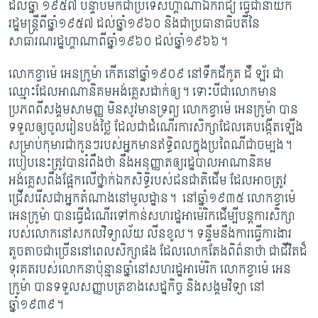
ដល់ឆ្នាំ ១៩៥៧ បន្ទាប់​មកជាប្រទេសហ្គាណាឯករាជ្យ ធ្វើជានាយក
រដ្ឋមន្រ្តីពីឆ្នាំ១៩៥៧ ដល់ឆ្នាំ១៩៦០ និង​ជា​ប្រធានាធិប​​តីនៃ
សាធារណរដ្ឋហ្គាណាពីឆ្នាំ១៩៦០ ដល់ឆ្នាំ១៩៦៦។
លោកខ្វាម៉េ អេនក្រូម៉ា កើតនៅឆ្នាំ១៩០៩ នៅទឹកដីកូត ដឺ ឡ័រ ជា
ឈ្មោះដែលអាណានិគម​អង់គ្លេស​ដាក់ឲ្យ។
ទោះបីជាលោកមាន
ប្រភពពីសង្គមសាមញ្ញ មិនសូវមានទ្រព្យ លោកខ្វាម៉េ អេនក្រូម៉ា
បាន
ទទួលឲ្យចូលរៀនបង់ថ្លៃ ដែលជាដំណើរការសិក្សាដែលគេបង្កើត​ឡើង​
សម្រាប់​កុមារជាកូនៗរបស់អ្នកមានឥទ្ធិពលក្នុងប្រពៃណីជាចម្បង។
របៀបនេះត្រូវបានរំពឹង​ថា នឹង​អនុញ្ញាតឲ្យរដ្ឋបាលអាណានិគម
អង់គ្លេសពឹងផ្អែកលើថ្នាក់ឯកសិទ្ធិរបស់ជនជាតិដើម ដែល​អាចត្រូវ
ជ្រើសរើសជាអ្នកតំណាងនៅមូលដ្ឋាន។
នៅឆ្នាំ១៩៣៥ លោកខ្វាម៉េ
អេនក្រូម៉ា បាន​ធ្វើដំណើរទៅកាន់សហរដ្ឋអាម៉េរិកដើម្បីបន្តការ​សិក្សា
របស់លោកនៅសកលវិទ្យាល័យ លីនខូល។ ទន្ទឹមនឹងការធ្វើការងារ
តូចតាចជាច្រើននៅពេល​សិក្សាផង ដែលលោកតែងពិព៌នា​ថា ជាជីវិត​ដ៏
ទុរគត​របស់លោកនាប៉ុន្មានឆ្នាំនៅសហរដ្ឋអាម៉េរិក លោកខ្វាម៉េ អេន
ក្រូម៉ា បាន​ទទួល​សញ្ញាបត្រខាងសេដ្ឋកិច្ច និងសង្គមវិទ្យា នៅ
ឆ្នាំ១៩៣៩។