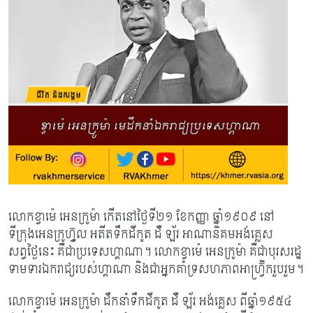
លោកខ្វាម៉េ អេនក្រូម៉ា កើតនៅថ្ងៃទី២១ ខែកញ្ញា ឆ្នាំ១៩០៩ នៅ
ទីក្រុងអេនក្រូហ្វ៊ូល អតីតទឹក​ដី​កូត ដឺ ឡ័រ អាណានិគមអង់គ្លេស
សព្វថ្ងៃនេះ គឺជាប្រទេសហ្គាណា។ លោកខ្វាម៉េ អេនក្រូម៉ា គឺ​ជាបុរសរដ្ឋ
ទាមទារឯករាជ្យ​របស់ហ្គាណា និងជាអ្នកគាំទ្រសហភាពអាហ្វ្រ៊ិករួបរួម។
លោកខ្វាម៉េ អេនក្រូម៉ា ដឹកនាំទឹកដីកូត ដឺ ឡ័រ អង់គ្លេស ពីឆ្នាំ១៩៥៤