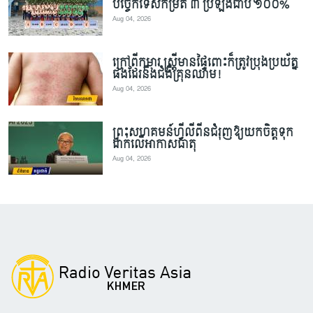
បច្ចេកទេសកម្រិត ៣ ប្រឡងជាប់ ១០០%
Aug 04, 2026
ក្រៅពីកុមារ ស្ត្រីមានផ្ទៃពោះក៏ត្រូវប្រុងប្រយ័ត្ន
ផងដែរនឹងជំងឺគ្រុនឈាម!
Aug 04, 2026
ព្រះសហគមន៍ហ្វីលីពីនជំរុញឱ្យយកចិត្តទុក
ដាក់លើអាកាសធាតុ
Aug 04, 2026