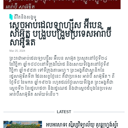
ជីវិតនិងសង្គម
ស្តេចអាប់ដេលឡាហ្ស៊ីស អ៊ីបេន
សាអ៊ូត បង្រួបបង្រួមប្រទេសអារ៉ាប៊ី
សាអ៊ូឌីត
Mar 25, 2024
ព្រះរាជាអាប់ដេលឡាហ្ស៊ីស អ៊ីបេន សាអ៊ូត ប្រសូត​នៅថ្ងៃ​ទី​​២៤
ខែវិច្ឆិកា ឆ្នាំ១៨៨០​នៅទីក្រុង​រីយ៉ាដ និងសោយទីវង្គតនៅថ្ងៃទី៩
វិច្ឆិកា ឆ្នាំ១៩៥៣ ទៅ​ទីក្រុងតាអេហ្វ។ ព្រះអង្គគឺជាស្ថានិក​នៃ​
រដ្ឋសាអ៊ូឌីតទី៣ ដែលសព្វថ្ងៃនេះ គឺជាប្រទេស អារ៉ាប៊ី សាអ៊ូឌីត។ ពី
ថ្ងៃទី៨ ខែមករា ឆ្នាំ​១៩២៦ រហូតដល់ថ្ងៃសោយទីវង្គត ព្រះអង្គគឺជា
ស្តេច​ទី​២ នៃរដ្ឋហេដចា និងរដ្ឋណេដ និង​ជា​ស្តេច​ដំបូង​នៃប្រទេស
អារ៉ាប៊ីសាអ៊ូឌីត សម័យទំនើប។
LATEST
អបអរសាទរ សិស្សវិទ្យាល័យ សន្តហ្វ្រង់ស្វ័រ