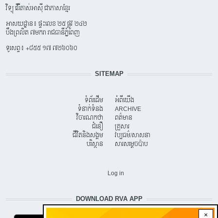
វិទ្យុ វើរីតាស់អាស៊ី ជាភាសាខ្មែរ
អាសយដ្ឋាន៖ ផ្ទះលេខ ២៥ ផ្លូវ ២៤២
បឹងព្រលិត ៧មករា រាជធានីភ្នំពេញ
ទូរសព្ទ៖ +៨៥៥ ១៧ ៧២៦០៦០
SITEMAP
ទំព័រដើម
អំពីយើង
ទំនាក់ទំនង
ARCHIVE
វិចារណកថា
ពត៌មាន
ជំនឿ
គ្រួសារ
ជីវិតនិងសង្គម
វប្បធម៌/សាសនា
បរិស្ថាន
សារសម្តេចប៉ាប
USER ACCOUNT MENU
Log in
DOWNLOAD RVA APP
×