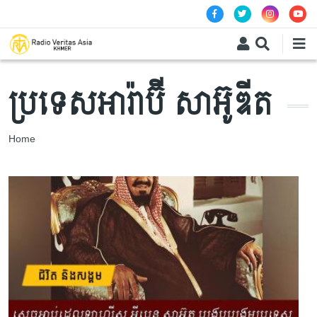
Skip to main content
ប្រទេសអារ៉ាប៊ី សាអ៊ូឌីត
Breadcrumb
Home