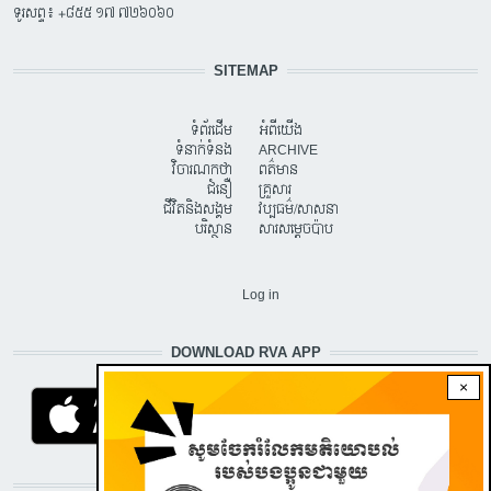
ទូរសព្ទ៖ +៨៥៥ ១៧ ៧២៦០៦០
SITEMAP
ទំព័រដើម
អំពីយើង
ទំនាក់ទំនង
ARCHIVE
វិចារណកថា
ពត៌មាន
ជំនឿ
គ្រួសារ
ជីវិតនិងសង្គម
វប្បធម៌/សាសនា
បរិស្ថាន
សារសម្តេចប៉ាប
USER ACCOUNT MENU
Log in
DOWNLOAD RVA APP
×
STAY CONNECTED WITH US!