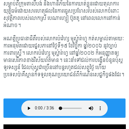
សម្លាប់ពីក្រុមតាលីបង់ និង​ហានិភ័យនៃការឃាត់ខ្លួនដោយតុលាការ​
យុត្តិធម៌​​​ដោយសារ​ហេតុផលនៃការធ្វេសប្រហែស​របស់លោកចំពោះ
សុវត្ថិភាពរបស់​លោកស្រី បេណាហ្សៀ ប៊ូតតូ នៅពេលលោកនៅកាន់
អំណាច។
អណត្តិប្រធានាធិតីរបស់លោកប៉េវ៉េហ្ស មូស្ហ៉ារ៉ាហ្វ កត់សម្គាល់តាមរយៈ
ការអនុម័តដោយ​រដ្ឋ​សភា​​​នៅថ្ងៃទី១៥ ខែវិច្ឆិកា ឆ្នាំ២០០៦ នូវច្បាប់
ការពារ​ស្រ្តី។
លោកប៉េវ៉េហ្ស មូស្ហ៉ារ៉ាហ្វ នៅ​ឆ្នាំ​២០០២ ក៏អនុញ្ញាតឲ្យ
មានសេរីភាព​ខាងវិស័យព័ត៌មាន។ នេះនាំទៅដល់ការបង្កើន​ចំនួន​​ប៉ុស្ត​
ទូរទស្សន៍ ដែលប៉ុស្តជាច្រើននៅបន្តរហូតដល់សព្វថ្ងៃ ហើយ
ប្រទេសប៉ាគីស្ថានក៏​ទទួល​​គុណ​ប្រយោជន៍ពីកំណើនសេដ្ឋកិច្ចផងដែរ។