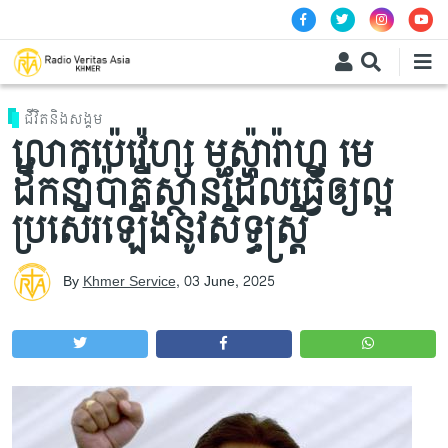
Skip to main content
ជីវិតនិងសង្គម
លោកប៉េវ៉េហ្ស មូស្ហ៉ារ៉ាហ្វ មេ
ដឹកនាំប៉ាគីស្ថានដែលធ្វើឲ្យល្អ
ប្រសើរឡើងនូវសិទ្ធស្រ្តី
By
Khmer Service
,
03 June, 2025