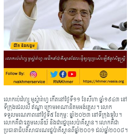
លោកប៉េវ៉េហ្ស មូស្ហ៉ារ៉ាហ្វ កើតនៅថ្ងៃទី១១ ខែសីហា ឆ្នាំ១៩៤៣ នៅ
ទីក្រុងដេលលី ឥណ្ឌា ក្រោម​អាណានិគមអង់គ្លេស។ លោក
ទទួលមរណភាពនៅថ្ងៃទី៥ ខែកុម្ភៈ ឆ្នាំ២០២៣ នៅ​ទីក្រុង​ឌូបៃ។
លោកគឺជាឧត្តមសេនីយ៍ និងជារដ្ឋបុរសប៉ាគីស្ថាន។ លោកគឺជា
ប្រធានាធិបតី​សាធារណរដ្ឋប៉ាគីស្ថានពីឆ្នាំ២០០១ ដល់ឆ្នាំ២០០៨។