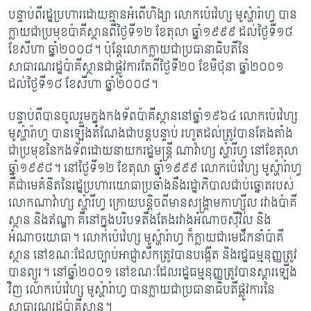
បន្ទាប់ពីរដ្ឋប្រហារដោយគ្មានអំពើហិង្សា លោកប៉េវ៉េហ្ស មូស្ហ៉ារ៉ាហ្វ បាន
ក្លាយជាប្រមុខ​ប៉ាគីស្ថាន​ពីថ្ងៃទី១២ ខែតុលា ឆ្នាំ១៩៩៩ ដល់ថ្ងៃទី១៨
ខែសីហា ឆ្នាំ២០០៨។ ប៉ុន្តែលោក​ក្លាយ​ជា​ប្រធានាធិបតីនៃ
សាធារណរដ្ឋប៉ាគីស្ថានជាផ្លូវការ​តែពីថ្ងៃទី២០ ខែមិថុនា ឆ្នាំ២០០១
ដល់​ថ្ងៃ​ទី​១៨ ខែសីហា ឆ្នាំ២០០៨។
បន្ទាប់ពីបានចូលរួមក្នុងកងទ័ពប៉ាគីស្ថាននៅឆ្នាំ១៩៦៤ លោកប៉េវ៉េហ្ស
មូស្ហ៉ារ៉ាហ្វ បានឡើង​តំណែង​ជាបន្តបន្ទាប់ រហូតដល់ត្រូវបានតែងតាំង
ជាប្រមុខនៃកងទ័ពដោយ​នាយក​រដ្ឋមន្រ្តី ណាវ៉ាហ្ស ស្ហ៉ារីហ្វ នៅខែតុលា
ឆ្នាំ១៩៩៨។
នៅថ្ងៃទី១២ ខែតុលា ឆ្នាំ១៩៩៩ លោកប៉េវ៉េហ្ស មូស្ហ៉ារ៉ាហ្វ
គឺជាមេគំនិតនៃរដ្ឋប្រហារយោធាប្រឆាំងនឹងរដ្ឋាភិបាល​ជាប់ឆ្នោតរបស់
លោក​ណាវ៉ាហ្ស ស្ហ៉ារីហ្វ ក្រោយបន្តិចពីមានសង្រ្គាមកាហ្ស៊ីល រវាងប៉ាគី
ស្ថាន និងឥណ្ឌា គឺនៅក្នុង​បរិបទ​​តឹងតែងរវាងអំណាចស៊ីវិល និង
អំណាចយោធា។
លោកប៉េវ៉េហ្ស មូស្ហ៉ារ៉ាហ្វ ក៏ក្លាយជា​មេដឹក​នាំប៉ាគី
ស្ថាន នៅខណៈដែលច្បាប់អាជ្ញាសឹកត្រូវបានបង្កើត និងរដ្ឋធម្មនុញ្ញត្រូវ​
បាន​ព្យួរ។ នៅឆ្នាំ២០០១ នៅខណៈ​ដែលរដ្ឋធម្មនុញ្ញត្រូវបានស្តារឡើង
វិញ លោកប៉េវ៉េហ្ស មូស្ហ៉ារ៉ាហ្វ បាន​ក្លាយជាប្រធានាធិបតី​ផ្លូវការនៃ
សាធារណរដ្ឋប៉ាគីស្ថាន។