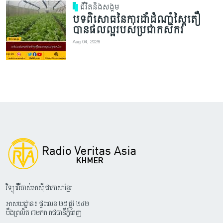
ជីវិតនិងសង្គម
បទពិសោធនៃការដាំដំណាំស្ពៃតឿ
បានផលល្អរបស់ប្រជាកសិករ
Aug 04, 2026
វិទ្យុ វើរីតាស់អាស៊ី ជាភាសាខ្មែរ
អាសយដ្ឋាន៖ ផ្ទះលេខ ២៥ ផ្លូវ ២៤២
បឹងព្រលិត ៧មករា រាជធានីភ្នំពេញ