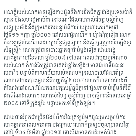
អណត្តិរបស់លោកមានឡើងគាប់ជួននឹងការខិតជិតគ្នារវាងប្រទេសប៉ាគី
ស្ថាន និងសហរដ្ឋ​អាម៉េរិក នៅខណៈដែលលោកប៉េវ៉េហ្ស មូស្ហ៉ារ៉ាហ្វ
សន្យាប្រឆាំងនឹងក្រុម​ភេរវករបន្ទាប់ពី​ការ​វាយ​ប្រហារភេរវកម្មទៅ
ថ្ងៃទី១១ កញ្ញា ឆ្នាំ២០០១ នៅសហរដ្ឋអាម៉េរិក។ ម្យ៉ាងវិញទៀត លោក​
ក៏​សន្យាផ្តល់សេរីភាពដល់ប្រព័ន្ធផ្សព្វផ្សាយ និងធ្វើឲ្យល្អប្រសើរឡើងនូវ
សិទ្ធស្រ្តី។
លោកត្រូវ​បាន​​បោះឆ្នោតឲ្យជាប់ម្តងទៀត ដោយអង្គ
បោះឆ្នោត នៅខែតុលា ឆ្នាំ២០០៧ នៅ​ខណៈ​ពេល​ជាមួយគ្នាអំណាច
របស់លោក ក៏កាន់តែត្រូវបានគេតវ៉ាខ្លាំងឡើងៗ មានជាអាទិ៍ចលនា
មេធាវី។​ បន្ទាប់ពីការបរាជ័យរបស់គណបក្សនយោបាយដែលគាំទ្រ
លោកនៅការបោះឆ្នោត​នីតិ​បញ្ញតិ​ឆ្នាំ២០០៨ លោកក៏បានលាលែងពី
តំណែងនៅខណៈដែលគណបក្សសម្ព័ន្ធមិត្តនៅ​រដ្ឋសភា​ចាប់​ផ្តើមនីតិវិធី
ដកតំណែងលោក។ លោកប៉េវ៉េហ្ស មូស្ហ៉ារ៉ាហ្វ បានធ្វើការនិរទេសនៅ​ឆ្នាំ​
២០០៩ ទៅទីក្រុងឌូបៃ បន្ទាប់មកទៅទីក្រុងឡុង។
ដោយបានរំឭកជាច្រើនដងអំពីការវិលត្រឡប់មកចូលរួមសម្រាប់ការ
បោះឆ្នោតនាពេល​អនាគត ចុងក្រោយ លោកក៏ត្រឡប់ចូលប្រទេសវិញ
នៅថ្ងៃទី២៤ ខែមីនា ឆ្នាំ២០១៣ ទោះបី​ជា​មាន​ការគំរាមកំហែង