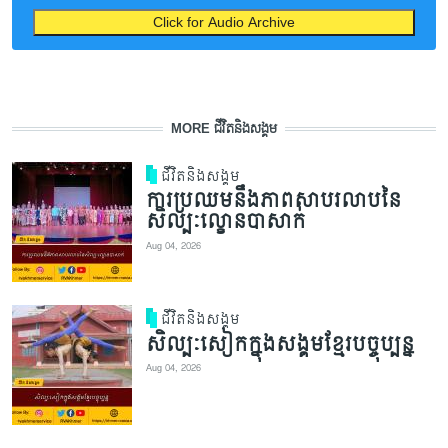
Click for Audio Archive
MORE ជីវិតនិងសង្គម
ជីវិតនិងសង្គម
ការប្រឈមនឹងភាពសាបរលាបនៃ
សិល្បៈល្ខោនបាសាក់
Aug 04, 2026
ជីវិតនិងសង្គម
សិល្បៈសៀកក្នុងសង្គមខ្មែរបច្ចុប្បន្ន
Aug 04, 2026