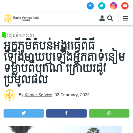
Skip to main content
វប្បធម៌/សាសនា
អ្នកភូមិតំបន់អង្គរធ្វើពិធី
ឡើងមាឃឬឡើងអ្នកតាទំនៀម
ទម្លាប់ពីបុរាណ ក្រោយរដូវ
ប្រមូលផល
By
Khmer Service
,
03 February, 2025