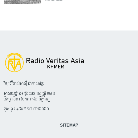
វិទ្យុ វើរីតាស់អាស៊ី ជាភាសាខ្មែរ
អាសយដ្ឋាន៖ ផ្ទះលេខ ២៥ ផ្លូវ ២៤២
បឹងព្រលិត ៧មករា រាជធានីភ្នំពេញ
ទូរសព្ទ៖ +៨៥៥ ១៧ ៧២៦០៦០
SITEMAP