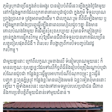
ភូមិស្រុកជាច្រើនក្នុងតំបន់អង្គរ បានរៀបចំពិធីនេះឡើងក្នុងថ្ងៃតែមួយ
នៅកន្លែងអ្នកតាដែលពួកគាត់គោរពបូជាដូចជា ក្នុងភូមិ ទីទួលបុរាណ
ប្រាង្គប្រាសាទ ឬវត្តអារាមជាដើម។ ជាលក្ខណៈរួម គឺពិធីឡើងមាឃ ឬ
ឡើងអ្នកតាតែងប្រារព្ធធ្វើឡើងនាពេលរសៀលដូចៗគ្នា និងមាន
គោលបំណងតែមួយ គឺដើម្បីសុំសុខសប្បាយ សុំមានទឹកភ្លៀងគ្រប់
គ្រាន់ក្នុងការធ្វើកសិកម្ម សុំឱ្យដីមានជីជាតិទទួលបានភោគផលច្រើន
សត្វចៀសផុតពីជំងឺ។ ពិសេស គឺបង្ហាញពីការបិទបញ្ចប់នៃវដ្ត
កសិកម្ម។
ជាមួយគ្នានោះ ក្រៅពីលក្ខណៈរួមខាងលើ ទំនៀមបុរាណមួយនេះ ក៏
មានលក្ខណៈខុសគ្នាខ្លះដែរទៅលើកិច្ចពិធីនិងរៀបចំគ្រឿងរណ្តាប់បូជា
សំណែនដូចជា កន្លែងខ្លះធ្វើម្ហូបអាហារចំណីចំណុកចម្រុះ ខ្លះធ្វើនំ
បញ្ចុក ខ្លះពូនភ្នំស្រូវ កន្លែងខ្លះមានលៀងមេមត់ ឯខ្លះទៀតពុំមាននោះ
ឡើយ។ អ្វីទាំងអស់នេះ យោងទៅតាមទម្លាប់របស់ប្រជាជន ជីវភាព
និងការប្រតិបត្តិពីមួយជំនាន់ទៅមួយជំនាន់៕