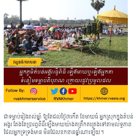
ជាទម្លាប់រៀងរាល់ឆ្នាំ ឱ្យតែដល់ថ្ងៃ៣កើត ខែមាឃធំ អ្នកស្រុកក្នុងតំបន់
អង្គរ តែងតែប្រារព្ធពិធីឡើងមាឃយ៉ាងគគ្រឹកគគ្រេងទៅតាមលទ្ធភាព
ដែលអ្នកទ្រទ្រង់មាន មិនដែលខកខានឆ្នាំណាឡើយ។