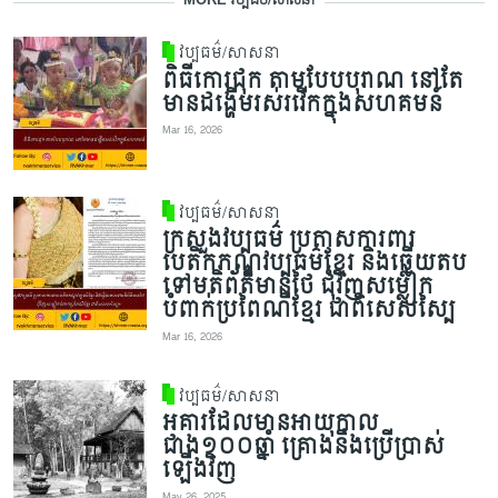
MORE វប្បធម៌/សាសនា
វប្បធម៌/សាសនា
ពិធីកោរជុក តាមបែបបុរាណ នៅតែ
មានដង្ហើមរស់រវើកក្នុងសហគមន៍
Mar 16, 2026
វប្បធម៌/សាសនា
ក្រសួងវប្បធម៌ ប្រកាសការពារ
បេតិកភណ្ឌវប្បធម៌ខ្មែរ និងឆ្លើយតប
ទៅមតិព័ត៌មានថៃ ជុំវិញសម្លៀក
បំពាក់ប្រពៃណីខ្មែរ ជាពិសេសស្បៃ
Mar 16, 2026
វប្បធម៌/សាសនា
អគារដែលមានអាយុកាល
ជាង១០០ឆ្នាំ គ្រោងនឹងប្រើប្រាស់
ឡើងវិញ
May 26, 2025