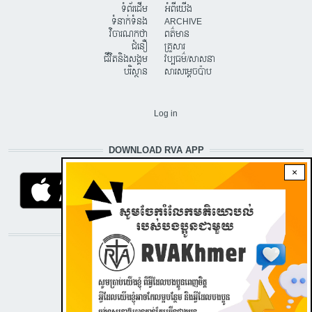
ទំព័រដើម
អំពីយើង
ទំនាក់ទំនង
ARCHIVE
វិចារណកថា
ពត៌មាន
ជំនឿ
គ្រួសារ
ជីវិតនិងសង្គម
វប្បធម៌/សាសនា
បរិស្ថាន
សារសម្តេចប៉ាប
USER ACCOUNT MENU
Log in
DOWNLOAD RVA APP
×
STAY CONNECTED WITH US!