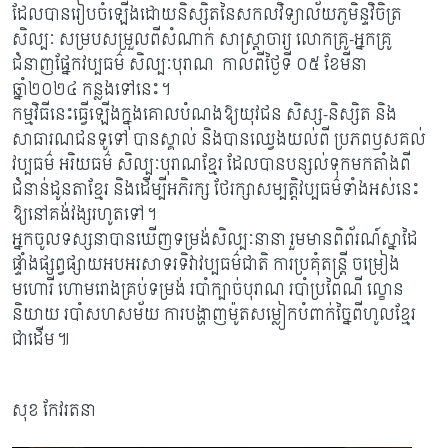
ដែលបានរៀបចំឡើងដោយនិស្សិតនៃសកលវិទ្យាល័យភូមិន្ទវិចិត្រ
សិល្បៈ សម្របសម្រួលពីសំណាក់ សាស្រ្ដាចារ្យ លោកគ្រូ-អ្នកគ្រូ
ជំនាញផ្នែកវប្បធម៌ សិល្បៈបុរាណ កាលពីថ្ងៃទី ០៥ ខែមីនា
ឆ្នាំ២០២៤ កន្លងទៅនេះ។
កម្មវិធីនេះធ្វើឡើងក្នុងគោលបំណងឱ្យយុវជន សិស្ស-និស្សិត និង
សាធារណជនទូទៅ បានស្គាល់ និងបានឈ្វេងយល់ពី ប្រភពឫសគល់
វប្បធម៌ អរិយធម៌ សិល្បៈបុរាណខ្មែរ ដែលបានបន្សល់ទុកមកតាំងពី
ជំនាន់ដូនតាខ្មែរ និងដើម្បីអភិរក្ស ថែរក្សាសម្បត្តិវប្បធម៌ទាំងអស់នេះ
ឱ្យនៅគង់វង្សរហូតទៅ។
អ្នកចូលទស្សនាបានឃើញទម្រង់សិល្បៈនានា រួមមានពិព័រណ៍ស្នាដៃ
ផ្ទាំងផ្សព្វផ្សាយអបអរសាទរទិវាវប្បធម៌ជាតិ ការប្រគុំតន្ត្រី ចម្រៀង
មហោរី ហោមរោងគ្រប់ទម្រង់ របាំក្បាច់បុរាណ របាំប្រពៃណី ល្ខោន
និយាយ របាំសហសម័យ ការបង្ហាញម៉ូតសម្លៀកបំពាក់ច្នៃពីហូលខ្មែរ
ជាដើម៕
សុខ កែវរតនា