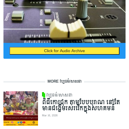
Click for Audio Archive
MORE វប្បធម៌/សាសនា
វប្បធម៌/សាសនា
ពិធីកោរជុក តាមបែបបុរាណ នៅតែ
មានដង្ហើមរស់រវើកក្នុងសហគមន៍
Mar 16, 2026