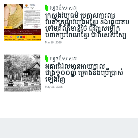
វប្បធម៌/សាសនា
ក្រសួងវប្បធម៌ ប្រកាសការពារ
បេតិកភណ្ឌវប្បធម៌ខ្មែរ និងឆ្លើយតប
ទៅមតិព័ត៌មានថៃ ជុំវិញសម្លៀក
បំពាក់ប្រពៃណីខ្មែរ ជាពិសេសស្បៃ
Mar 16, 2026
វប្បធម៌/សាសនា
អគារដែលមានអាយុកាល
ជាង១០០ឆ្នាំ គ្រោងនឹងប្រើប្រាស់
ឡើងវិញ
May 26, 2025