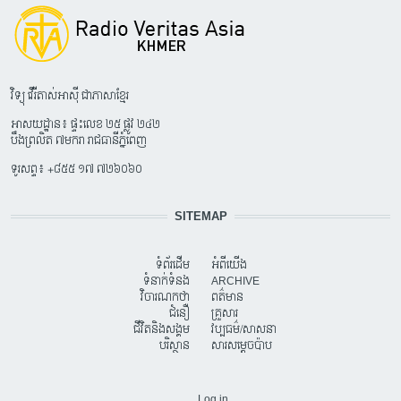
វិទ្យុ វើរីតាស់អាស៊ី ជាភាសាខ្មែរ
អាសយដ្ឋាន៖ ផ្ទះលេខ ២៥ ផ្លូវ ២៤២
បឹងព្រលិត ៧មករា រាជធានីភ្នំពេញ
ទូរសព្ទ៖ +៨៥៥ ១៧ ៧២៦០៦០
SITEMAP
ទំព័រដើម
អំពីយើង
ទំនាក់ទំនង
ARCHIVE
វិចារណកថា
ពត៌មាន
ជំនឿ
គ្រួសារ
ជីវិតនិងសង្គម
វប្បធម៌/សាសនា
បរិស្ថាន
សារសម្តេចប៉ាប
USER ACCOUNT MENU
Log in