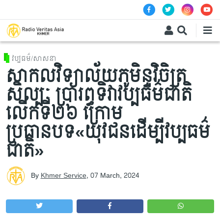
Skip to main content
វប្បធម៌/សាសនា
សាកលវិទ្យាល័យភូមិន្ទវិចិត្រ
សិល្បៈ ប្រារព្ធទិវាវប្បធម៌ជាតិ
លើកទី២៦ ក្រោម
ប្រធានបទ«យុវជនដើម្បីវប្បធម៌
ជាតិ»
By
Khmer Service
,
07 March, 2024