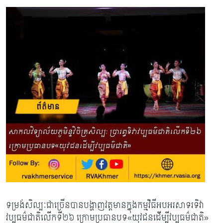
ទម្រង់សិល្បៈជាច្រើនបានបង្ហាញវត្តមានក្នុងកម្មវិធីអបអរសាទរទិវា
វប្បធម៌ជាតិលើកទី២៦ ក្រោមប្រធានបទ«យុវជនដើម្បីវប្បធម៌ជាតិ»