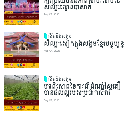
ការប្រឈមនឹងភាពសាបរលាបនៃ
សិល្បៈល្ខោនបាសាក់
Aug 04, 2026
ជីវិតនិងសង្គម
សិល្បៈសៀកក្នុងសង្គមខ្មែរបច្ចុប្បន្ន
Aug 04, 2026
ជីវិតនិងសង្គម
បទពិសោធនៃការដាំដំណាំស្ពៃតឿ
បានផលល្អរបស់ប្រជាកសិករ
Aug 04, 2026