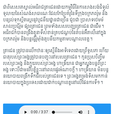
ជាពិសេស​គេស្គាល់អធិរាជត្រាជេនដោយកម្មវិធីនៃការសាងសង់ដ៏ទូលំ
ទូលាយនៃសំណង់​សាធារណៈដែលកែប្រែគំរូនៃទីក្រុងចក្រភពរ៉ូម និង
បន្សល់ទុកស្ថិតស្ថេរនូវបូជនីយដ្ឋាន​ជាច្រើន ដូចជា ប្រាសាទថេមម៍
សាលប្រជុំរ៉ូម ផ្សារត្រាជេន ព្រមទាំងសសរបញ្ឈរត្រាជេន ជាដើម។
អធិរាជក៏បានពង្រឹងតួនាទីសំខាន់គ្របដណ្តប់​នៃតំបន់អ៊ីតាលីនៅក្នុង
ចក្រភពរ៉ូម និង​បន្ត​ធ្វើ​រ៉ូម៉ាំងតូបនីយកម្មតាមបណ្តាលខេត្ត។
ត្រាជេន ត្រូវបានលើកឋានៈឲ្យស្មើនឹងអាទិទេពដោយព្រឹទ្ធសភា ហើយ
ធាតុរបស់ព្រះអង្គត្រូវ​បាន​បញ្ចុះ​នៅសសរត្រាជេន។ កូនប្រុសចិញ្ចឹម
របស់ព្រះអង្គ និងក្មួយរបស់ព្រះអង្គ ហាឌ្រីយាន ជាអ្នកស្នងបន្តពីព្រះ​
អង្គ ទោះបីជាមនវិបត្តិខ្លះនៅពេលផ្ទេរអំណាចក្តី។
ហាឌ្រីយាន មិនបន្ត
នយោបាយពង្រីកទឹកដីរបស់ត្រាជេនទេ។ ព្រះអង្គតម្រង់ទិសមកកាន់​
នយោបាយ​ក្នុងប្រទេស​ដោយ​ដាក់បណ្តាខេត្តនៅលើផែនការទី១។