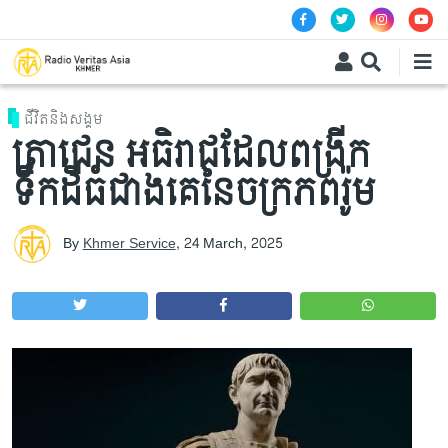
Skip to main content
ជីវិតនិងសង្គម
ត្រាជេន អធិរាជដែលពង្រីក
ទឹកដីធំជាងគេនៃចក្រភពរ៉ូម
By
Khmer Service
,
24 March, 2025