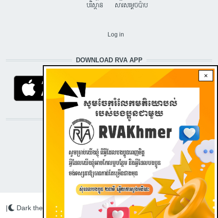
បរិស្ថាន
សារសម្តេចប៉ាប
USER ACCOUNT MENU
Log in
DOWNLOAD RVA APP
×
STAY CONNECTED WITH US!
|
Dark theme