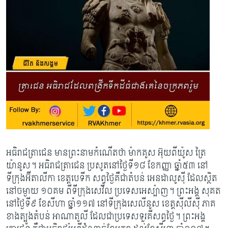
អធិរាជត្រាជេន មានព្រះនាមកំណើតថា ម៉ាកគូស អ៊ុយពីយ៉ូស ត្រៃ
យ៉ានូស។ អធិរាជត្រាជេន ប្រសូតនៅថ្ងៃទី១៨ ខែកញ្ញា ឆ្នាំ៥៣ នៅ
ទីក្រុងអ៊ីតាលីកា ខេត្តបេទីក សព្វថ្ងៃគឺជាតំបន់ អេនដាលូស៊ី ដែលស្ថិត
នៅចម្ងាយ ១០គម ពីទីក្រុងសេវីល ប្រទេសអេស្ប៉ាញ។ ព្រះអង្គ សុគត​
នៅ​ថ្ងៃទី៩ ខែសីហា ឆ្នាំ១១៧ នៅទីក្រុងសេលីនូស ខេត្តស៊ីលីស៊ី ភាគ
ខាងត្បូងតំបន់ អាណាតូលី ដែលជាប្រទេសទួរគីសព្វថ្ងៃ។ ព្រះអង្គ