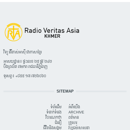
វិទ្យុ វើរីតាស់អាស៊ី ជាភាសាខ្មែរ
អាសយដ្ឋាន៖ ផ្ទះលេខ ២៥ ផ្លូវ ២៤២
បឹងព្រលិត ៧មករា រាជធានីភ្នំពេញ
ទូរសព្ទ៖ +៨៥៥ ១៧ ៧២៦០៦០
SITEMAP
ទំព័រដើម
អំពីយើង
ទំនាក់ទំនង
ARCHIVE
វិចារណកថា
ពត៌មាន
ជំនឿ
គ្រួសារ
ជីវិតនិងសង្គម
វប្បធម៌/សាសនា