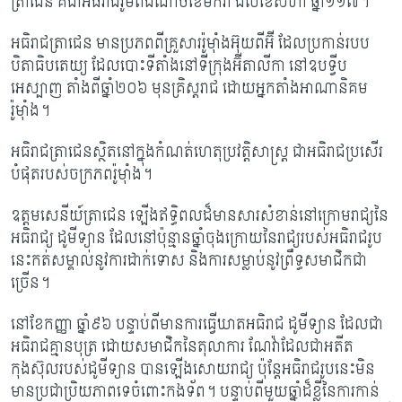
ត្រាជេន គឹជាអធិរាជ​រ៉ូមពីដំណាច់ខែមករា ដល់ខែសីហា ឆ្នាំ១១៧។
អធិរាជត្រាជេន មានប្រភពពីគ្រួសាររ៉ូម៉ាំងអ៊ុយពីអ៊ី ដែលប្រកាន់របប
បិតាធិបតេយ្យ ដែលបោះ​ទីតាំង​នៅទីក្រុងអ៊ីតាលីកា នៅឧបទ្វីប
អេស្បាញ តាំងពីឆ្នាំ២០៦ មុនគ្រិស្តរាជ ដោយអ្នកតាំង​អាណានិគម
រ៉ូម៉ាំង។
អធិរាជត្រាជេនស្ថិតនៅក្នុងកំណត់ហេតុប្រវត្តិសាស្រ្ត ជាអធិរាជប្រសើរ
បំផុតរបស់​ចក្រភព​រ៉ូម៉ាំង។
ឧត្តមសេនីយ៍ត្រាជេន ឡើងឥទ្ធិពលដ៏មានសារសំខាន់នៅក្រោមរាជ្យនៃ
អធិរាជ្យ ដូមីទ្យាន ដែល​នៅប៉ុន្មានឆ្នាំចុងក្រោយនៃរាជ្យរបស់អធិរាជរូប
នេះកត់សម្គាល់នូវការដាក់ទោស និងការ​សម្លាប់​នូវព្រឹទ្ធសមាជិកជា
ច្រើន។
នៅខែកញ្ញា ឆ្នាំ៩៦ បន្ទាប់ពីមានការធ្វើឃាតអធិរាជ ដូមីទ្យាន ដែលជា
អធិរាជគ្មានបុត្រ ដោយសមាជិកនៃតុលាការ ណែវ៉ាដែលជាអតីត
កុងស៊ុលរបស់ដូមីទ្យាន បានឡើង​សោយរាជ្យ ប៉ុន្តែអធិរាជរូបនេះមិន
មានប្រជា​ប្រិយភាពទេចំពោះកងទ័ព។
បន្ទាប់ពីមួយឆ្នាំដ៏ខ្លី​នៃ​ការកាន់